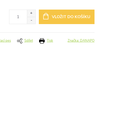
VLOŽIT DO KOŠÍKU
dací pes
Sdílet
Tisk
Značka:
DANAPO