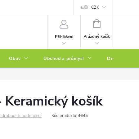
a zboží
Podmínky ochrany osobních údajů
CZK
Soubory cookies
N
NÁKUPNÍ
KOŠÍK
Prázdný košík
Přihlášení
Obuv
Obchod a průmysl
Drogerie
 Keramický košík
odrobnosti hodnocení
Kód produktu:
4645