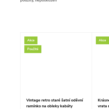
použitý, nepoškozen
Akce
Akce
–45 %
Použité
459 Kč
ou
Vintage retro staré šatní oděvní
Krásn
ramínko na obleky kabáty
vrata 