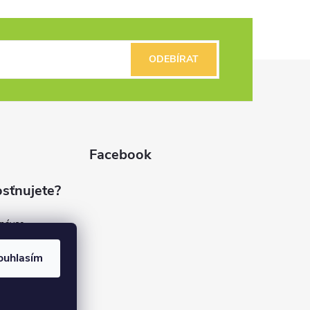
ODEBÍRAT
Facebook
sťnujete?
dnávce
(7%)
rvis
ouhlasím
(9%)
rma
(84%)
37