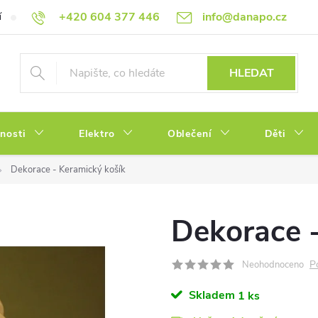
+420 604 377 446
info@danapo.cz
í
Hodnocení obchodu
Obchodní podmínky
Reklamace a výměn
HLEDAT
tnosti
Elektro
Oblečení
Děti
Dekorace - Keramický košík
Dekorace -
P
Neohodnoceno
Skladem
1 ks