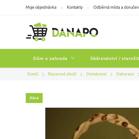
Přejít
Moje objednávka
Kontakty
Odběrná místa a doručen
na
obsah
Dům a zahrada
Sběratelství / staroži
Domů
Bazarové zboží
Domácnost
Dekorace
Akce