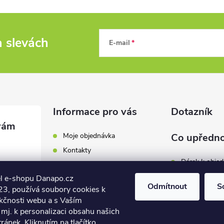
a slevách
E-mail
Informace pro vás
Dotazník
Moje objednávka
Co upředno
Kontakty
Dárek k obje
Odběrná místa a doručení
l e-shopu Danapo.cz
Hodnocení obchodu
Zákaznický se
Odmítnout
S
3, používá soubory cookies k
Obchodní podmínky
nkčnosti webu a s Vaším
Dopravu zda
.cz
Reklamace a výměna zboží
mj. k personalizaci obsahu našich
7 446
ánek. Kliknutím na tlačítko
Počet hlasů:
4
Podmínky ochrany osobních