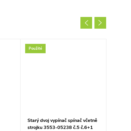
Použité
Akce
Starý dvoj vypínač spínač včetně
VHS kaz
strojku 3553-05238 č.5 č.6+1
Gump (s