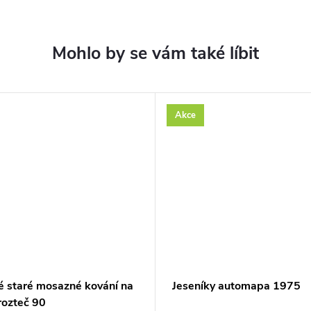
Akce
é staré mosazné kování na
Jeseníky automapa 1975
rozteč 90