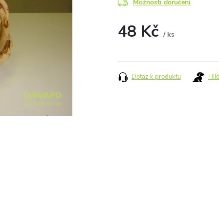
Možnosti doručení
48 Kč
/ ks
Měrná
cena:
Dotaz k produktu
Hlí