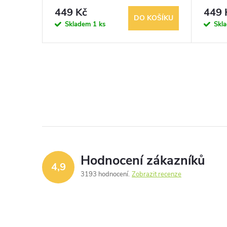
449 Kč
449 
KOŠÍKU
DO KOŠÍKU
Skladem
1 ks
Skl
Hodnocení zákazníků
4,9
3193 hodnocení
Zobrazit recenze