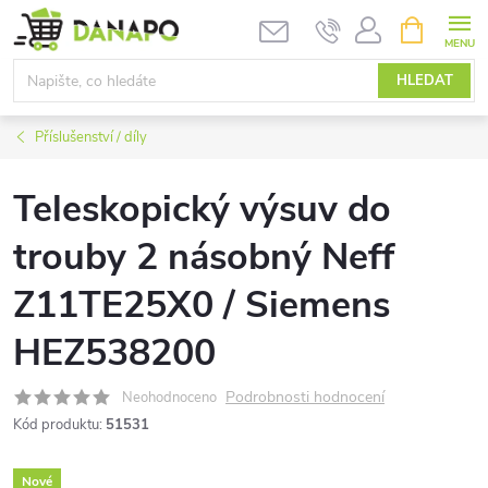
Přejít
NÁKUPNÍ
KOŠÍK
na
obsah
HLEDAT
Příslušenství / díly
Teleskopický výsuv do
trouby 2 násobný Neff
Z11TE25X0 / Siemens
HEZ538200
Podrobnosti hodnocení
Neohodnoceno
Kód produktu:
51531
Nové