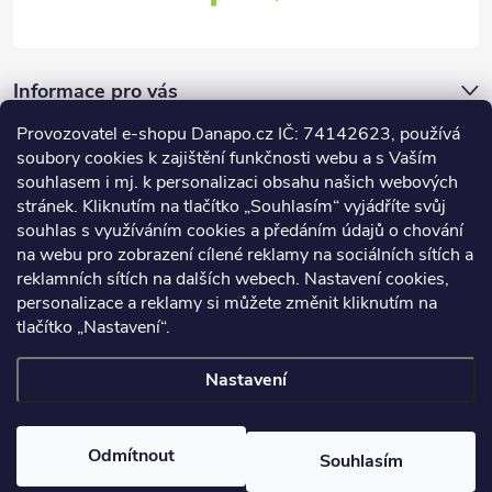
Informace pro vás
Provozovatel e-shopu Danapo.cz IČ: 74142623, používá
Dotazník
soubory cookies k zajištění funkčnosti webu a s Vaším
souhlasem i mj. k personalizaci obsahu našich webových
stránek. Kliknutím na tlačítko „Souhlasím“ vyjádříte svůj
Co upřednosťnujete?
souhlas s využíváním cookies a předáním údajů o chování
na webu pro zobrazení cílené reklamy na sociálních sítích a
Počet hlasů:
437
reklamních sítích na dalších webech. Nastavení cookies,
Facebook
personalizace a reklamy si můžete změnit kliknutím na
tlačítko „Nastavení“.
Nastavení
Copyright 2026
DANAPO - David Černý
. Všechna práva vyhrazena.
Upravit nastavení cookies
Odmítnout
Souhlasím
Vytvořil Shoptet