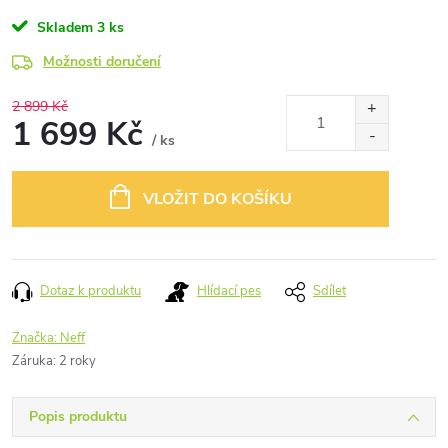
Skladem
3 ks
Možnosti doručení
2 899 Kč
1 699 Kč
/ ks
Měrná
cena:
VLOŽIT DO KOŠÍKU
Dotaz k produktu
Hlídací pes
Sdílet
Značka:
Neff
Záruka
:
2 roky
Popis produktu