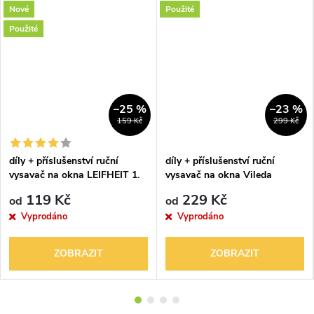
Nové
Použité
Použité
–25 %
–23 %
159 Kč
299 Kč
díly + příslušenství ruční
díly + příslušenství ruční
vysavač na okna LEIFHEIT 1.
vysavač na okna Vileda
generace
Windomatic 153230 RV 1102
119 Kč
229 Kč
od
od
Vyprodáno
Vyprodáno
ZOBRAZIT
ZOBRAZIT