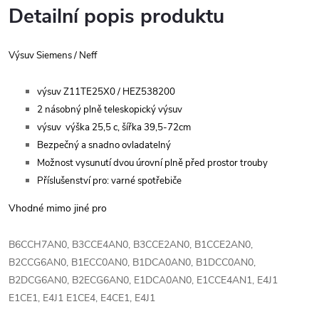
Detailní popis produktu
Výsuv Siemens / Neff
výsuv Z11TE25X0 /
HEZ538200
2 násobný plně teleskopický výsuv
výsuv výška 25,5 c, šířka 39,5-72cm
Bezpečný a snadno ovladatelný
Možnost vysunutí dvou úrovní plně před prostor trouby
Příslušenství pro: varné spotřebiče
Vhodné mimo jiné pro
B6CCH7AN0, B3CCE4AN0, B3CCE2AN0, B1CCE2AN0,
B2CCG6AN0, B1ECC0AN0, B1DCA0AN0, B1DCC0AN0,
B2DCG6AN0, B2ECG6AN0, E1DCA0AN0, E1CCE4AN1, E4J1
E1CE1, E4J1 E1CE4, E4CE1, E4J1