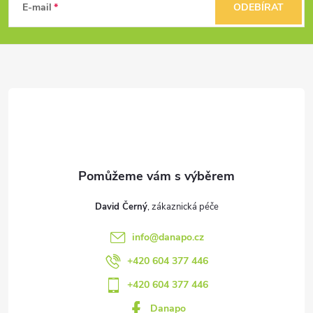
á
E-mail
ODEBÍRAT
p
a
t
í
David Černý
info
@
danapo.cz
+420 604 377 446
+420 604 377 446
Danapo