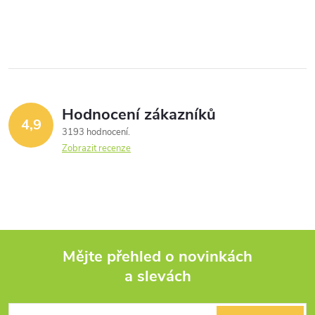
Hodnocení zákazníků
4,9
3193 hodnocení
Zobrazit recenze
Mějte přehled o novinkách
a slevách
Z