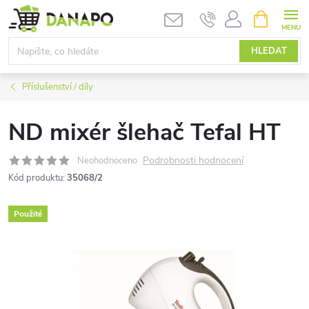
Přejít
NÁKUPNÍ
KOŠÍK
na
obsah
HLEDAT
Příslušenství / díly
ND mixér šlehač Tefal HT
Podrobnosti hodnocení
Neohodnoceno
Kód produktu:
35068/2
Použité