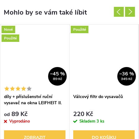
Nové
Použité
Použité
–45 %
–36 %
89 Kč
345 Kč
díly + příslušenství ruční
Válcový filtr do vysavačů
vysavač na okna LEIFHEIT II.
generace
89 Kč
220 Kč
od
Vyprodáno
Skladem
3 ks
ZOBRAZIT
DO KOŠÍKU