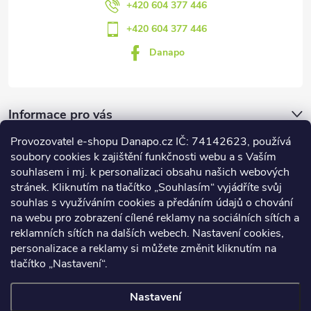
+420 604 377 446
+420 604 377 446
Danapo
Informace pro vás
Provozovatel e-shopu Danapo.cz IČ: 74142623, používá
Dotazník
soubory cookies k zajištění funkčnosti webu a s Vaším
souhlasem i mj. k personalizaci obsahu našich webových
stránek. Kliknutím na tlačítko „Souhlasím“ vyjádříte svůj
Co upřednosťnujete?
souhlas s využíváním cookies a předáním údajů o chování
na webu pro zobrazení cílené reklamy na sociálních sítích a
Počet hlasů:
437
reklamních sítích na dalších webech. Nastavení cookies,
Facebook
personalizace a reklamy si můžete změnit kliknutím na
tlačítko „Nastavení“.
Nastavení