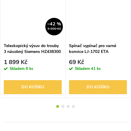
–42 %
3 300 Kč
Teleskopický výsuv do trouby
Spínač vypínač pro varné
3 násobný Siemens HZ438300
konvice LJ-1702 ETA
1 899 Kč
69 Kč
Skladem
8 ks
Skladem
41 ks
DO KOŠÍKU
DO KOŠÍKU