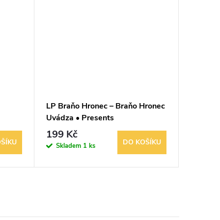
LP Braňo Hronec – Braňo Hronec
LP Zlaté
Uvádza • Presents
30 Let Z
199 Kč
49 Kč
ŠÍKU
DO KOŠÍKU
Skladem
1 ks
Sklad