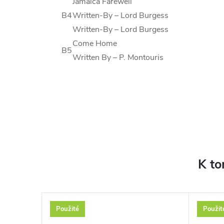
Jamaica Farewell
B4
Written-By
–
Lord Burgess
Written-By
–
Lord Burgess
Come Home
B5
Written By
–
P. Montouris
K to
Použité
Použit