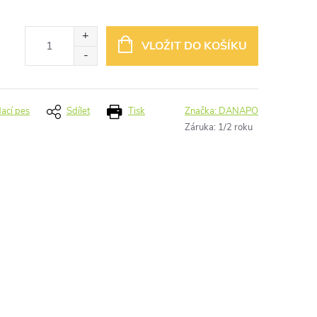
VLOŽIT DO KOŠÍKU
dací pes
Sdílet
Tisk
Značka:
DANAPO
Záruka
:
1/2 roku