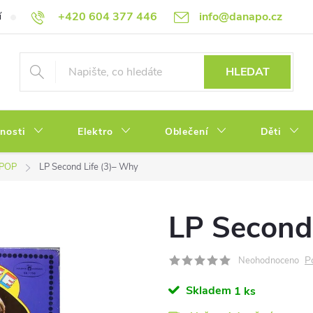
+420 604 377 446
info@danapo.cz
í
Hodnocení obchodu
Obchodní podmínky
Reklamace a výměn
HLEDAT
tnosti
Elektro
Oblečení
Děti
POP
LP Second Life (3)– Why
LP Second
P
Neohodnoceno
Skladem
1 ks