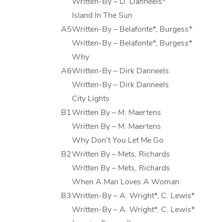
Written-By
–
D. Danneels*
Island In The Sun
A5
Written-By
–
Belafonte*
,
Burgess*
Written-By
–
Belafonte*
,
Burgess*
Why
A6
Written-By
–
Dirk Danneels
Written-By
–
Dirk Danneels
City Lights
B1
Written By
–
M. Maertens
Written By
–
M. Maertens
Why Don't You Let Me Go
B2
Written By
–
Mets
,
Richards
Written By
–
Mets
,
Richards
When A Man Loves A Woman
B3
Written-By
–
A. Wright*
,
C. Lewis*
Written-By
–
A. Wright*
,
C. Lewis*