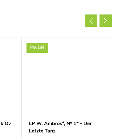
Použité
Použité
ék Öv
LP W. Ambros*, № 1* – Der
LP Intas
Letzte Tanz