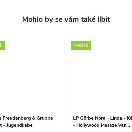
é
Použité
e Freudenberg & Gruppe
LP Görbe Nóra – Linda - K
t – Jugendliebe
- Hollywood Messze Van...