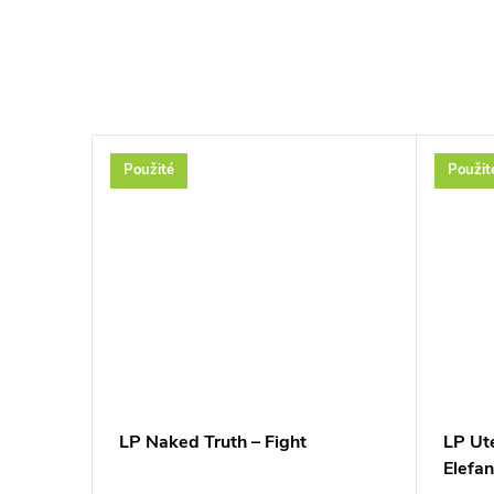
Použité
Použit
 I've
LP Naked Truth – Fight
LP Ut
Elefan