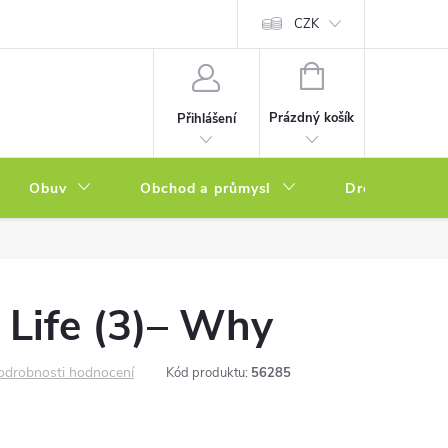
a zboží
Podmínky ochrany osobních údajů
CZK
Soubory cookies
N
NÁKUPNÍ
KOŠÍK
Prázdný košík
Přihlášení
Obuv
Obchod a průmysl
Drogerie
 Life (3)– Why
odrobnosti hodnocení
Kód produktu:
56285