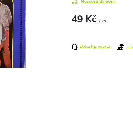
Možnosti doručení
49 Kč
/ ks
Měrná
cena:
Dotaz k produktu
Hlí