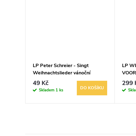
 Heer?
LP Peter Schreier - Singt
LP WI
es 1979
Weihnachtslieder vánoční
VOOR
49 Kč
299 
KOŠÍKU
DO KOŠÍKU
Skladem
1 ks
Skl