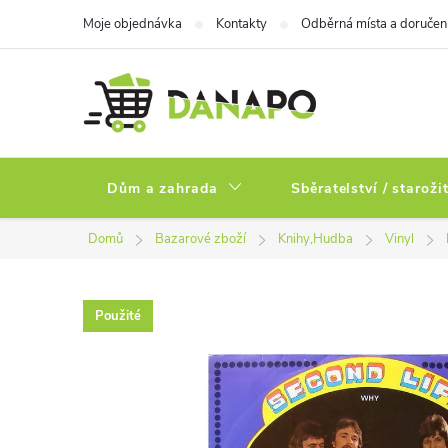
Přejít
Moje objednávka
Kontakty
Odběrná místa a doručen
na
obsah
Dům a zahrada
Sběratelství / staroži
Domů
Bazarové zboží
Knihy,Hudba
Vinyl
Použité