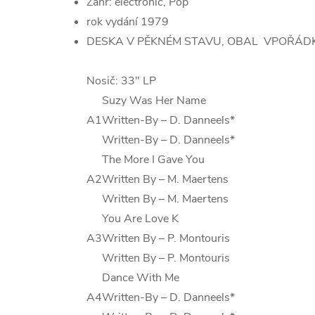
Žánr: electronic, Pop
rok vydání 1979
DESKA V PĚKNÉM STAVU, OBAL VPOŘÁD
Nosič: 33" LP
Suzy Was Her Name
A1
Written-By
–
D. Danneels*
Written-By
–
D. Danneels*
The More I Gave You
A2
Written By
–
M. Maertens
Written By
–
M. Maertens
You Are Love K
A3
Written By
–
P. Montouris
Written By
–
P. Montouris
Dance With Me
A4
Written-By
–
D. Danneels*