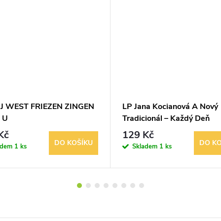
J WEST FRIEZEN ZINGEN
LP Jana Kocianová A Nový
 U
Tradicionál – Každý Deň
Kč
129 Kč
DO KOŠÍKU
DO KO
adem
1 ks
Skladem
1 ks