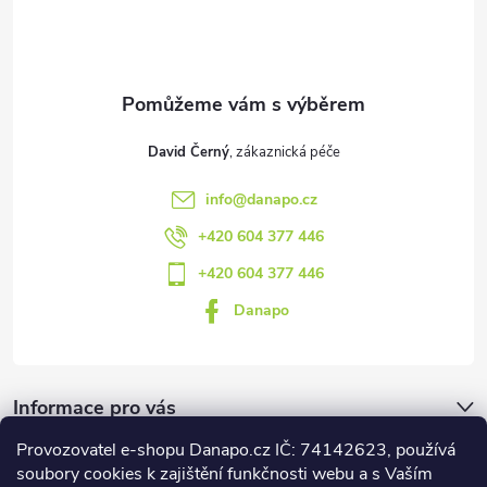
t
í
David Černý
info
@
danapo.cz
+420 604 377 446
+420 604 377 446
Danapo
Informace pro vás
Provozovatel e-shopu Danapo.cz IČ: 74142623, používá
Dotazník
soubory cookies k zajištění funkčnosti webu a s Vaším