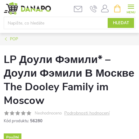
Přejít
NÁKUPNÍ
KOŠÍK
na
obsah
HLEDAT
POP
LP Доули Фэмили* –
Доули Фэмили В Москве
The Dooley Family im
Moscow
Podrobnosti hodnocení
Neohodnoceno
Kód produktu:
56280
Použité