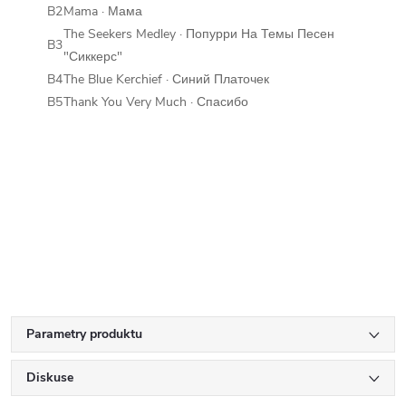
B2
Mama · Мама
The Seekers Medley · Попурри На Темы Песен
B3
"Сиккерс"
B4
The Blue Kerchief · Синий Платочек
B5
Thank You Very Much · Спасибо
Parametry produktu
Diskuse