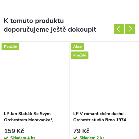
K tomuto produktu
doporučujeme ještě dokoupit
Použité
Akce
Použité
LP Jan Slabák Se Svým
LP V romantickém duchu -
Orchestrem Moravanka*,
Orchestr studio Brno 1974
Kantiléna*, Ivan Sedláček –
159 Kč
79 Kč
Vánoce S Moravankou -
Skladem
4 ks
Skladem
2 ks
Fanfáry / Intrády / Koledy