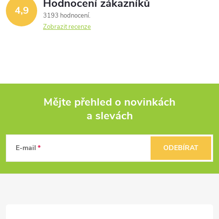
Hodnocení zákazníků
4,9
3193 hodnocení
Zobrazit recenze
Mějte přehled o novinkách
a slevách
Z
á
E-mail
ODEBÍRAT
p
a