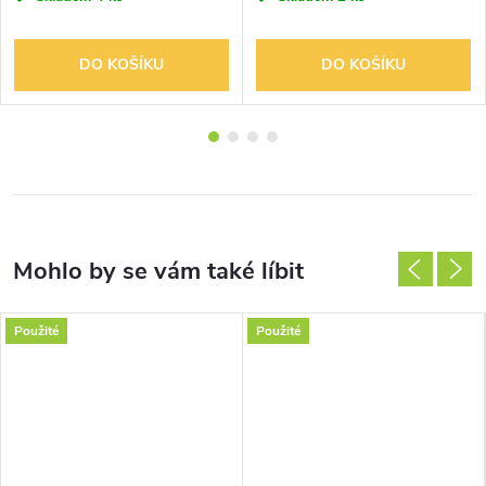
(Christmas With Moravanka -
Fanfares / Intradas / Carols)
DO KOŠÍKU
DO KOŠÍKU
Použité
Použité