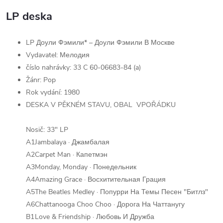
LP deska
LP Доули Фэмили* – Доули Фэмили В Москве
Vydavatel: Мелодия
číslo nahrávky: 33
C 60-06683-84 (a)
Žánr: Pop
Rok vydání: 1980
DESKA V PĚKNÉM STAVU, OBAL VPOŘÁDKU
Nosič: 33" LP
A1
Jambalaya · Джамбалая
A2
Carpet Man · Капетмэн
A3
Monday, Monday · Понедельник
A4
Amazing Grace · Восхитительная Грация
A5
The Beatles Medley · Попурри На Темы Песен "Битлз"
A6
Chattanooga Choo Choo · Дорога На Чаттанугу
B1
Love & Friendship · Любовь И Дружба