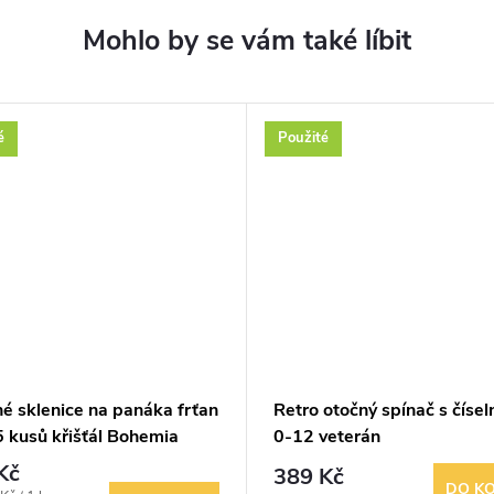
é
Použité
é sklenice na panáka frťan
Retro otočný spínač s číse
5 kusů křišťál Bohemia
0-12 veterán
Kč
389 Kč
DO KO