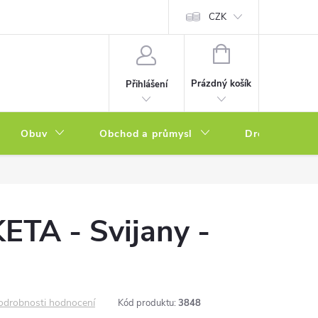
a zboží
Podmínky ochrany osobních údajů
CZK
Soubory cookies
N
NÁKUPNÍ
KOŠÍK
Prázdný košík
Přihlášení
Obuv
Obchod a průmysl
Drogerie
ETA - Svijany -
odrobnosti hodnocení
Kód produktu:
3848