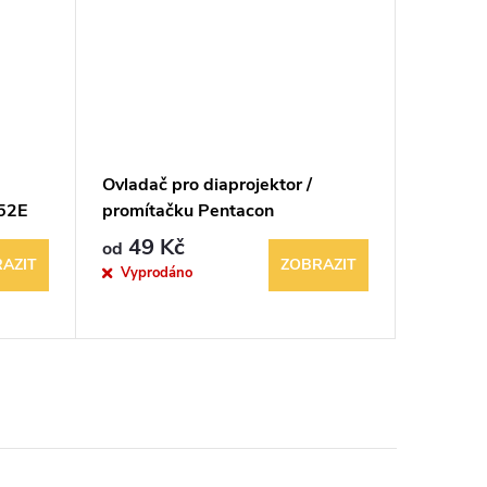
Ovladač pro diaprojektor /
Vintage 
52E
promítačku Pentacon
smaltov
Aspectomat DIN
Norma
49 Kč
449 K
od
AZIT
ZOBRAZIT
Vyprodáno
Sklad