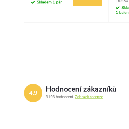
Měrná
199,80 
Skladem
1 pár
cena:
Skl
1 balen
Hodnocení zákazníků
4,9
3193 hodnocení
Zobrazit recenze