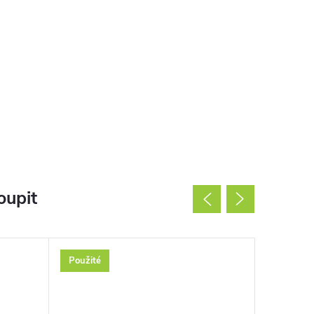
oupit
Použité
Použité