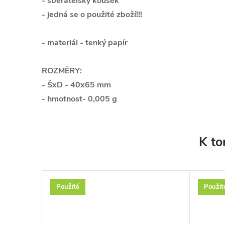
- sběratelský kousek
- jedná se o použité zboží!!!
- materiál - tenký papír
ROZMĚRY:
- ŠxD - 40x65 mm
- hmotnost- 0,005 g
K to
Použité
Použit