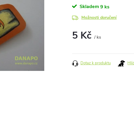
Skladem
9 ks
Možnosti doručení
5 Kč
/ ks
Měrná
cena:
Dotaz k produktu
Hlí