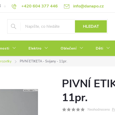
+420 604 377 446
info@danapo.cz
í
Hodnocení obchodu
Obchodní podmínky
Reklamace a výměn
HLEDAT
tnosti
Elektro
Oblečení
Děti
/ rozetky
PIVNÍ ETIKETA - Svijany - 11pr.
PIVNÍ ETIK
11pr.
P
Neohodnoceno