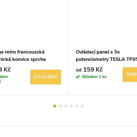
ge retro francouzská
Ovládací panel s 3x
nická konvice sprcha
potenciometry TESLA TP0
r Hydrocap
9 Kč
159 Kč
od
ZOBR
adem
Skladem
1 ks
DO KOŠÍKU
í