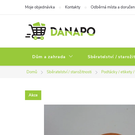
Přejít
Moje objednávka
Kontakty
Odběrná místa a doručen
na
obsah
Dům a zahrada
Sběratelství / staroži
Domů
Sběratelství / starožitnosti
Podtácky / etikety 
Akce