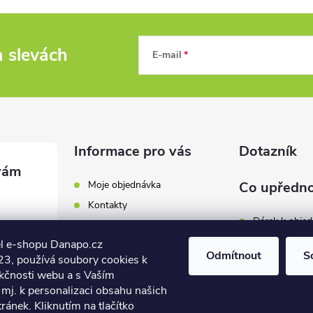
a slevách
E-mail
Informace pro vás
Dotazník
Moje objednávka
Co upředno
Kontakty
Dárek k obje
Odběrná místa a doručení
l e-shopu Danapo.cz
Hodnocení obchodu
Zákaznický se
Odmítnout
S
3, používá soubory cookies k
Obchodní podmínky
nkčnosti webu a s Vaším
Dopravu zda
.cz
Reklamace a výměna zboží
mj. k personalizaci obsahu našich
7 446
ánek. Kliknutím na tlačítko
Počet hlasů:
4
Podmínky ochrany osobních