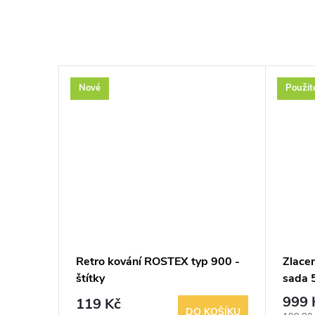
Nové
Použit
-
Retro kování ROSTEX typ 900 -
Zlacen
štítky
sada 
999 
119 Kč
KOŠÍKU
DO KOŠÍKU