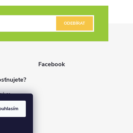
ODEBÍRAT
Facebook
sťnujete?
dnávce
(7%)
rvis
ouhlasím
(9%)
rma
(84%)
37