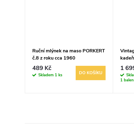
řífázová
Ruční mlýnek na maso PORKERT
Vinta
ická
č.8 z roku cca 1960
kadeř
Barbe
489 Kč
1 69
BRAZIT
DO KOŠÍKU
Skladem
1 ks
Skl
1 balen