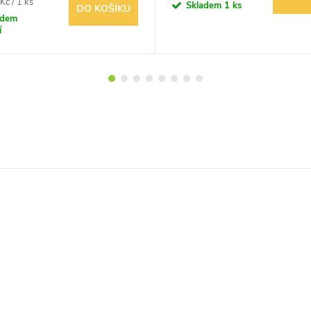
Kč / 1 ks
Skladem
1 ks
DO KOŠÍKU
adem
í