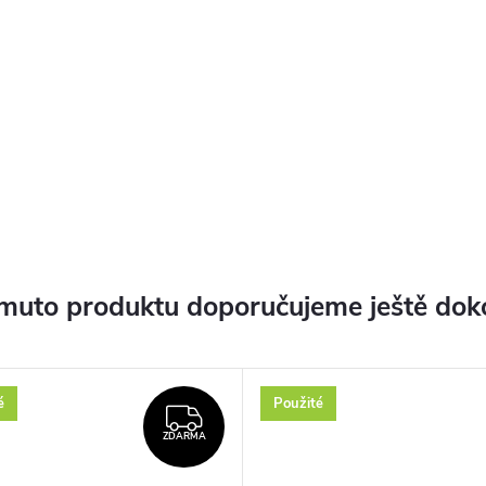
muto produktu doporučujeme ještě dok
é
Použité
ZDARMA
ZDARMA