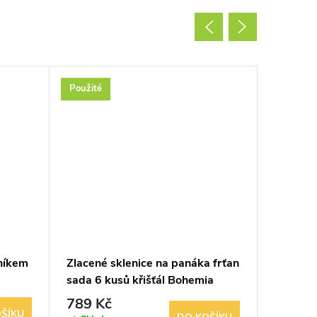
Použité
Použité
lníkem
Zlacené sklenice na panáka frťan
Retro ba
sada 6 kusů křišťál Bohemia
štítek -
7,5cm
789 Kč
289 K
ŠÍKU