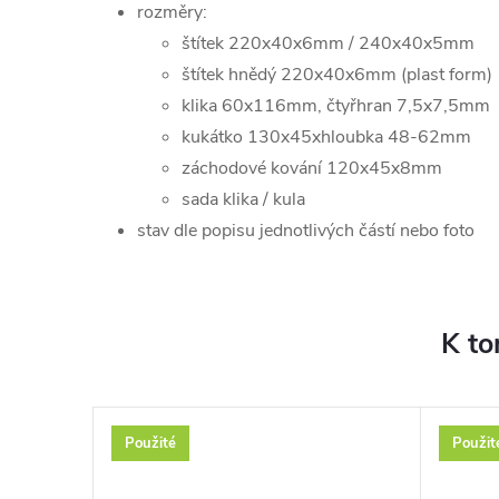
rozměry:
štítek 220x40x6mm / 240x40x5mm
štítek hnědý 220x40x6mm (plast form)
klika 60x116mm, čtyřhran 7,5x7,5mm
kukátko 130x45xhloubka 48-62mm
záchodové kování 120x45x8mm
sada klika / kula
stav dle popisu jednotlivých částí nebo foto
K to
Použité
Použit