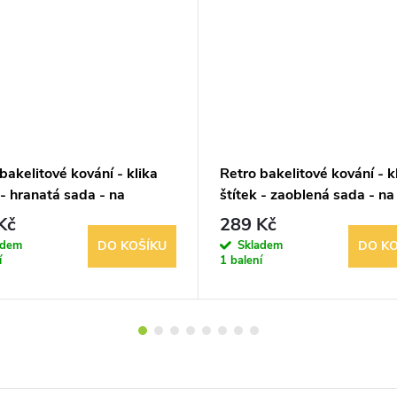
bakelitové kování - klika
Retro bakelitové kování - k
 - hranatá sada - na
štítek - zaoblená sada - na
ý klíč
Kč
289 Kč
adem
Skladem
DO KOŠÍKU
DO KO
í
1 balení