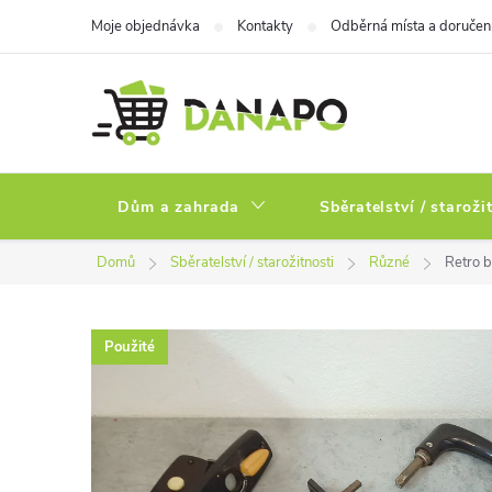
Přejít
Moje objednávka
Kontakty
Odběrná místa a doručen
na
obsah
Dům a zahrada
Sběratelství / staroži
Domů
Sběratelství / starožitnosti
Různé
Retro b
Použité