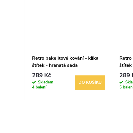
Retro bakelitové kování - klika
Retro 
P052E
štítek - hranatá sada
štítek
dozick
289 Kč
289 
BRAZIT
Skladem
Skl
DO KOŠÍKU
4 balení
5 balen