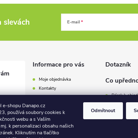
a slevách
E-mail
Informace pro vás
Dotazník
Moje objednávka
Co upředno
Kontakty
Dárek k obje
Odběrná místa a doručení
l e-shopu Danapo.cz
Hodnocení obchodu
Zákaznický se
Odmítnout
S
3, používá soubory cookies k
Obchodní podmínky
nkčnosti webu a s Vaším
Dopravu zda
.cz
Reklamace a výměna zboží
mj. k personalizaci obsahu našich
7 446
ánek. Kliknutím na tlačítko
Počet hlasů:
4
Podmínky ochrany osobních