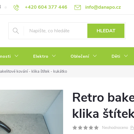
+420 604 377 446
info@danapo.cz
í
Hodnocení obchodu
Obchodní podmínky
Reklamace a výměn
HLEDAT
tnosti
Elektro
Oblečení
Děti
akelitové kování - klika štítek - kukátko
Retro bake
klika štíte
P
Neohodnoceno