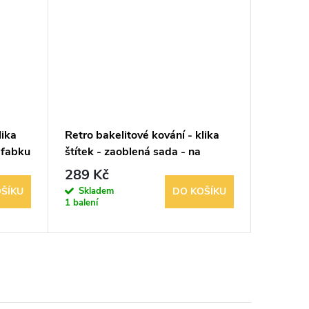
lika
Retro bakelitové kování - klika
Retro ba
 fabku
štítek - zaoblená sada - na
klika št
dozický klíč
dozický 
289 Kč
489 K
Skladem
Sklad
ŠÍKU
DO KOŠÍKU
1 balení
1 balení