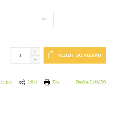
VLOŽIT DO KOŠÍKU
dací pes
Sdílet
Tisk
Značka:
DANAPO