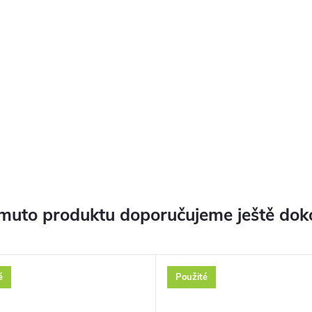
muto produktu doporučujeme ještě dok
é
Použité