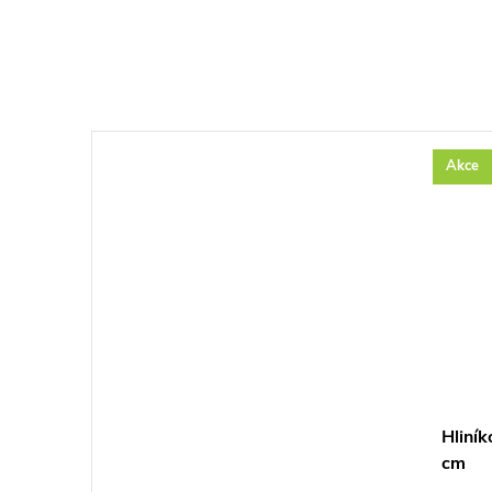
Akce
Hliník
cm