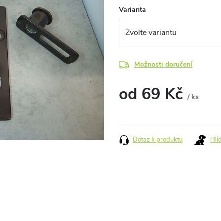
Varianta
Možnosti doručení
od
69 Kč
/ ks
Měrná
cena:
Dotaz k produktu
Hlí