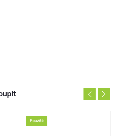
oupit
Použité
Použité