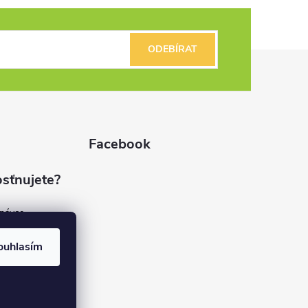
ODEBÍRAT
Facebook
sťnujete?
dnávce
(7%)
rvis
ouhlasím
(9%)
rma
(84%)
37