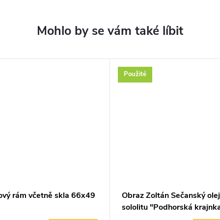
Použité
ový rám včetně skla 66x49
Obraz Zoltán Sečanský olej
sololitu "Podhorská krajnk
1979 ,70x40