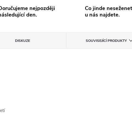
Doručujeme nejpozději
Co jinde neseženet
následující den.
u nás najdete.
DISKUZE
SOUVISEJÍCÍ PRODUKTY
etí