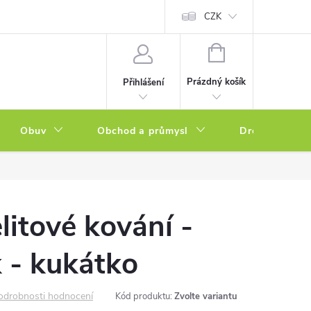
a zboží
Podmínky ochrany osobních údajů
CZK
Soubory cookies
N
NÁKUPNÍ
KOŠÍK
Prázdný košík
Přihlášení
Obuv
Obchod a průmysl
Drogerie
litové kování -
k - kukátko
odrobnosti hodnocení
Kód produktu:
Zvolte variantu