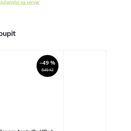
íslušenství na server
oupit
–49 %
849 Kč