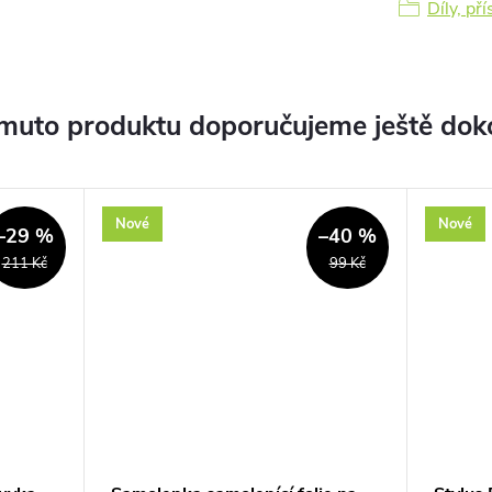
Díly, př
muto produktu doporučujeme ještě dok
Nové
Nové
–29 %
–40 %
211 Kč
99 Kč