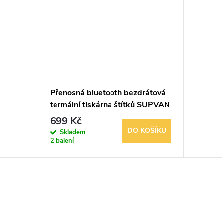
Přenosná bluetooth bezdrátová
termální tiskárna štítků SUPVAN
E10
699 Kč
DO KOŠÍKU
Skladem
2 balení