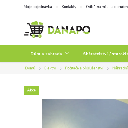
Přejít
Moje objednávka
Kontakty
Odběrná místa a doručen
na
obsah
Dům a zahrada
Sběratelství / staroži
Domů
Elektro
Počítače a příslušenství
Náhradní 
Akce