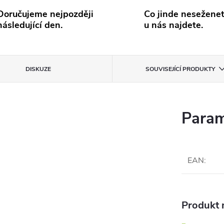
Doručujeme nejpozději
Co jinde neseženet
následující den.
u nás najdete.
DISKUZE
SOUVISEJÍCÍ PRODUKTY
Param
EAN
:
Produkt n