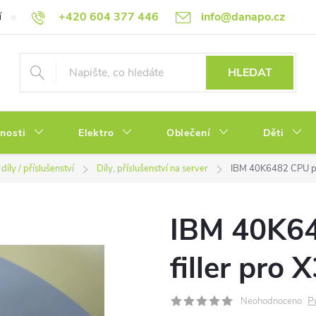
+420 604 377 446
info@danapo.cz
í
Hodnocení obchodu
Obchodní podmínky
Reklamace a výměn
HLEDAT
tnosti
Elektro
Oblečení
Děti
díly / příslušenství
Díly, příslušenství na server
IBM 40K6482 CPU pro
IBM 40K64
filler pro 
P
Neohodnoceno