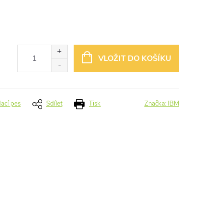
VLOŽIT DO KOŠÍKU
dací pes
Sdílet
Tisk
Značka:
IBM