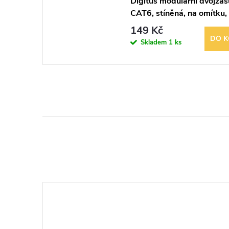
Digitus modulární dvojzá
CAT6, stíněná, na omítku,
bílá
149 Kč
DO K
Skladem
1 ks