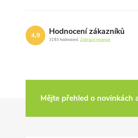
Hodnocení zákazníků
4,9
3193 hodnocení
Zobrazit recenze
Mějte přehled o novinkách
Z
á
p