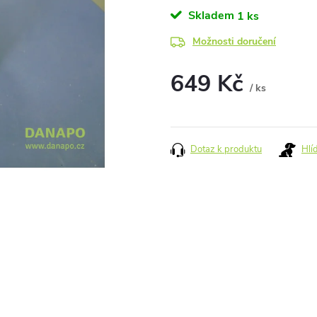
Skladem
1 ks
Možnosti doručení
649 Kč
/ ks
Měrná
cena:
Dotaz k produktu
Hlí