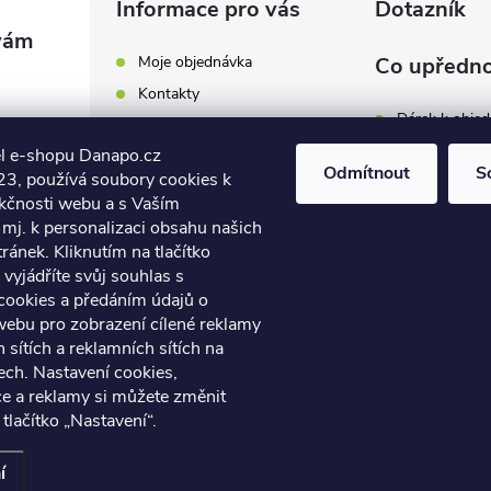
Informace pro vás
Dotazník
Moje objednávka
Co upředno
Kontakty
Dárek k obje
Odběrná místa a doručení
l e-shopu Danapo.cz
Hodnocení obchodu
Zákaznický se
Odmítnout
S
3, používá soubory cookies k
Obchodní podmínky
nkčnosti webu a s Vaším
Dopravu zda
.cz
Reklamace a výměna zboží
mj. k personalizaci obsahu našich
7 446
ánek. Kliknutím na tlačítko
Počet hlasů:
4
Podmínky ochrany osobních
údajů
vyjádříte svůj souhlas s
7 446
cookies a předáním údajů o
Soubory cookies
webu pro zobrazení cílené reklamy
Napište nám
h sítích a reklamních sítích na
Jak nakupovat? / How to
ech. Nastavení cookies,
shop?
ce a reklamy si můžete změnit
 tlačítko „Nastavení“.
azena.
Upravit nastavení cookies
í