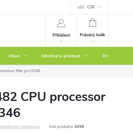
a zboží
Podmínky ochrany osobních údajů
CZK
Soubory cookies
N
NÁKUPNÍ
KOŠÍK
Prázdný košík
Přihlášení
Obuv
Obchod a průmysl
Drogerie
cessor filler pro X346
82 CPU processor
X346
odrobnosti hodnocení
Kód produktu:
6098