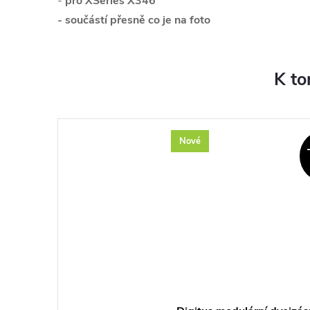
-
pro
XSeries X346
- součástí přesně co je na foto
K to
Nové