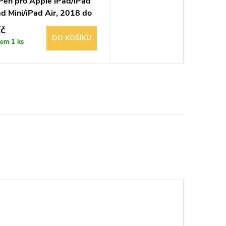
 Pen pro Apple iPad/iPad
d Mini/iPad Air, 2018 do
č
DO KOŠÍKU
dem
1 ks