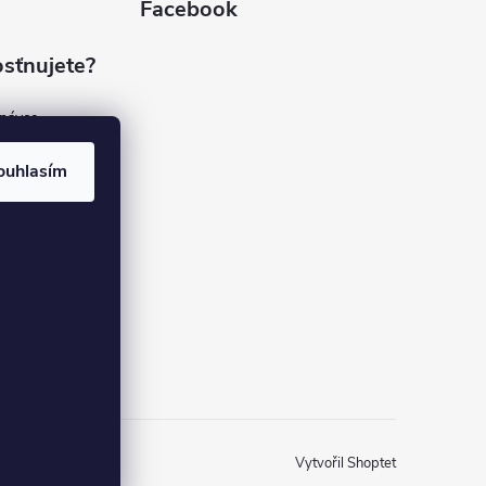
Facebook
sťnujete?
dnávce
(7%)
rvis
ouhlasím
(9%)
rma
(84%)
37
Vytvořil Shoptet