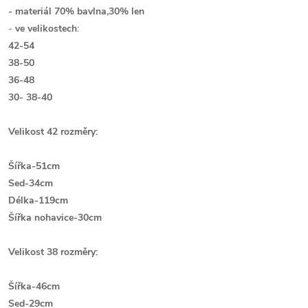
- materiál 70% bavlna,30% len
-
ve velikostech
:
42-54
38-50
36-48
30- 38-40
Velikost 42 rozměry:
Šířka-51cm
Sed-34cm
Délka-119cm
Šířka nohavice-30cm
Velikost 38 rozměry:
Šířka-46cm
Sed-29cm