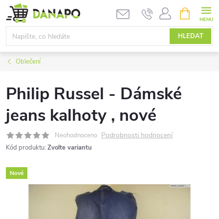
Přejít
NÁKUPNÍ
KOŠÍK
na
obsah
HLEDAT
Oblečení
Philip Russel - Dámské
jeans kalhoty , nové
Podrobnosti hodnocení
Neohodnoceno
Kód produktu:
Zvolte variantu
Nové