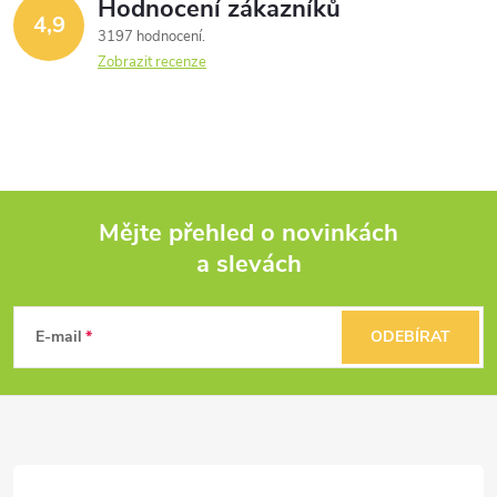
Hodnocení zákazníků
4,9
3197 hodnocení
Zobrazit recenze
Mějte přehled o novinkách
a slevách
Z
á
E-mail
ODEBÍRAT
p
a