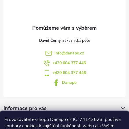
t
í
David Černý
info
@
danapo.cz
+420 604 377 446
+420 604 377 446
Danapo
Informace pro vás
Provozovatel e-shopu Danapo.cz IČ: 74142623, používá
Dotazník
soubory cookies k zajištění funkčnosti webu a s Vaším