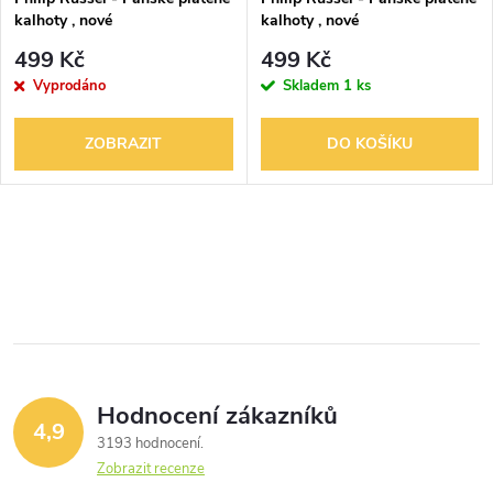
kalhoty , nové
kalhoty , nové
499 Kč
499 Kč
Vyprodáno
Skladem
1 ks
ZOBRAZIT
DO KOŠÍKU
O
v
l
á
Hodnocení zákazníků
d
4,9
3193 hodnocení
a
Zobrazit recenze