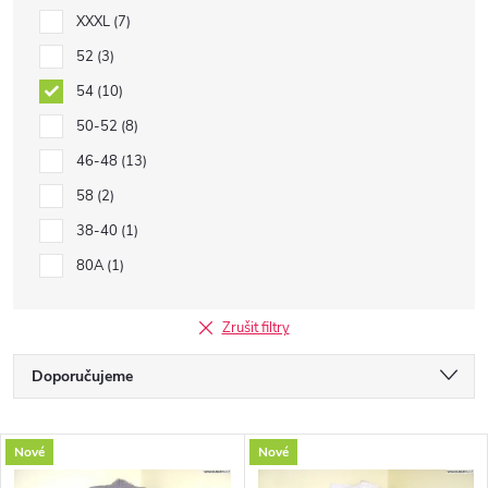
XXXL
7
52
3
54
10
50-52
8
46-48
13
58
2
38-40
1
80A
1
Zrušit filtry
Ř
Doporučujeme
a
Nejlevnější
V
Nové
Nové
Nejdražší