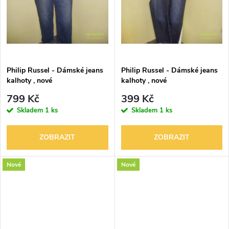
k
k
t
t
ů
ů
Philip Russel - Dámské jeans
Philip Russel - Dámské jeans
kalhoty , nové
kalhoty , nové
799 Kč
399 Kč
Skladem
1 ks
Skladem
1 ks
ZOBRAZIT
ZOBRAZIT
Nové
Nové