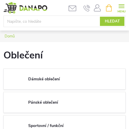
Přejít
NÁKUPNÍ
KOŠÍK
na
obsah
HLEDAT
Domů
Oblečení
Dámské oblečení
Pánské oblečení
Sportovní / funkční