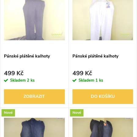
z
ý
Nejprodávanější
e
p
Abecedně
n
i
í
s
p
Pánské plátěné kalhoty
Pánské plátěné kalhoty
p
r
499 Kč
499 Kč
r
Skladem
2 ks
Skladem
1 ks
o
o
ZOBRAZIT
DO KOŠÍKU
d
d
Nové
Nové
u
u