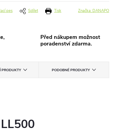
dací pes
Sdílet
Tisk
Značka:
DANAPO
e,
Před nákupem možnost
poradenství zdarma.
CÍ PRODUKTY
PODOBNÉ PRODUKTY
n LL500