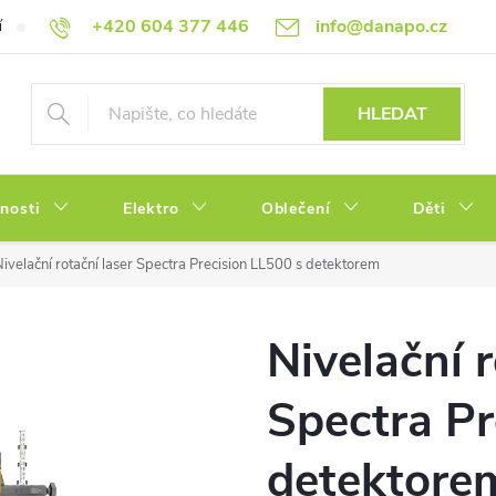
+420 604 377 446
info@danapo.cz
í
Hodnocení obchodu
Obchodní podmínky
Reklamace a výměn
HLEDAT
tnosti
Elektro
Oblečení
Děti
ivelační rotační laser Spectra Precision LL500 s detektorem
Nivelační r
Spectra Pr
detektore