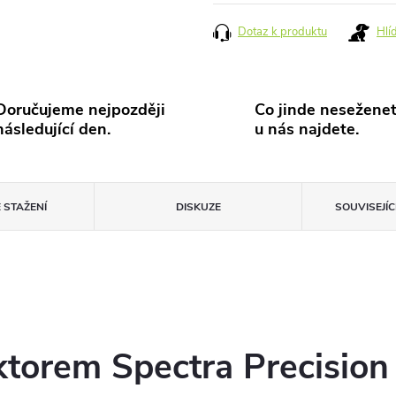
cena:
Dotaz k produktu
Hlí
Doručujeme nejpozději
Co jinde neseženet
následující den.
u nás najdete.
 STAŽENÍ
DISKUZE
SOUVISEJÍ
ektorem Spectra Precisio