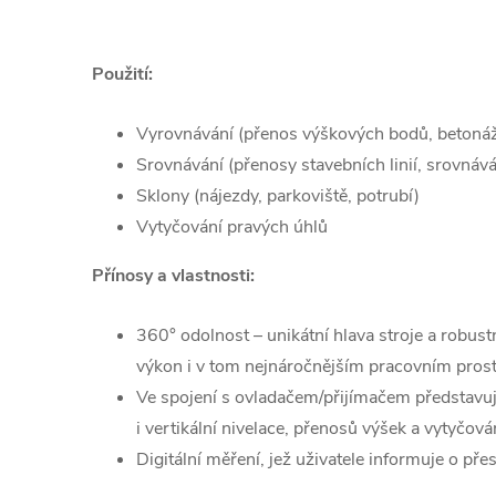
Použití:
Vyrovnávání (přenos výškových bodů, betonáž
Srovnávání (přenosy stavebních linií, srovnává
Sklony (nájezdy, parkoviště, potrubí)
Vytyčování pravých úhlů
Přínosy a vlastnosti:
360° odolnost – unikátní hlava stroje a robust
výkon i v tom nejnáročnějším pracovním prost
Ve spojení s ovladačem/přijímačem představuje 
i vertikální nivelace, přenosů výšek a vytyčov
Digitální měření, jež uživatele informuje o př