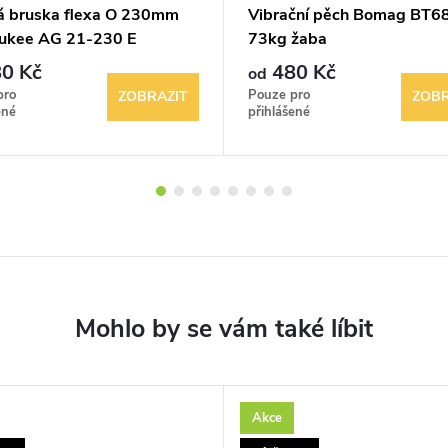
á bruska flexa O 230mm
Vibrační pěch Bomag BT6
ukee AG 21-230 E
73kg žaba
0 Kč
480 Kč
od
pro
Pouze pro
ZOBRAZIT
ZOBR
ené
přihlášené
Akce