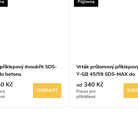
na
Půjčovna
příklepový dvoubřit SDS-
Vrták průlomový příklepov
o betonu
Y-GB 45/59 SDS-MAX do
betonu
0 Kč
340 Kč
od
ZOBRAZIT
ZOBR
pro
Pouze pro
ené
přihlášené