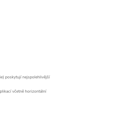
) poskytují nejspolehlivější
likací včetně horizontální