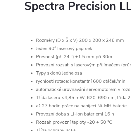
Spectra Precision L
Rozměry (D x Š x V) 200 x 200 x 246 mm
Jeden 90° laserový paprsek
Přesnost (při 24 °) ±1.5 mm při 30m
Provozní rozsah s laserovým přijímačem (prů
Typy sklonů Jedna osa
rychlosti rotace: konstantní 600 otáček/min
automatické urovnávání servomotorem v roz
Třída laseru <4,85 mW, 620–690 nm, třída 2 
až 27 hodin práce na nabíjecí Ni-MH baterie
Provozní doba s Li-ion bateriemi 16 h
Rozsah provozní teploty -20 + 50 °C
Třída ochrany IP 66