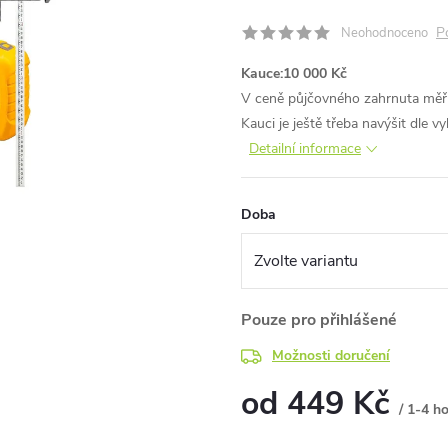
P
Neohodnoceno
Kauce:
10 000 Kč
V ceně půjčovného zahrnuta měřící
Kauci je ještě třeba navýšit dle v
Detailní informace
Doba
Pouze pro přihlášené
Možnosti doručení
od
449 Kč
/ 1-4 h
Měrná