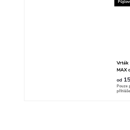
Půjčov
Vrták 
MAX d
15
od
Pouze 
přihláš