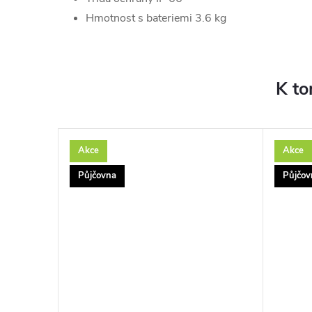
Hmotnost s bateriemi 3.6 kg
K to
Akce
Akce
Půjčovna
Půjčov