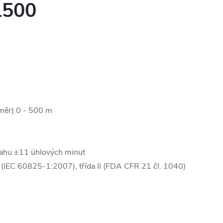
L500
měr) 0 - 500 m
sahu ±11 úhlových minut
(IEC 60825-1:2007), třída II (FDA CFR 21 čl. 1040)