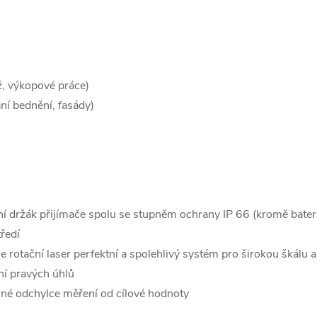
, výkopové práce)
ní bednění, fasády)
ní držák přijímače spolu se stupněm ochrany IP 66 (kromě baterie
ředí
rotační laser perfektní a spolehlivý systém pro širokou škálu ap
ání pravých úhlů
esné odchylce měření od cílové hodnoty