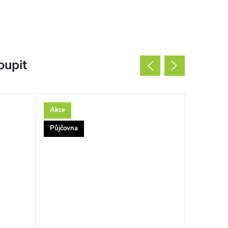
oupit
Akce
Akce
Půjčovna
Půjčovna