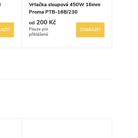
8
Vrtačka sloupová 450W 16mm
AKU pil
Proma PTB-16B/230
DeWalt
200 Kč
200
od
od
Pouze pro
Pouze pr
AZIT
ZOBRAZIT
přihlášené
přihlášen