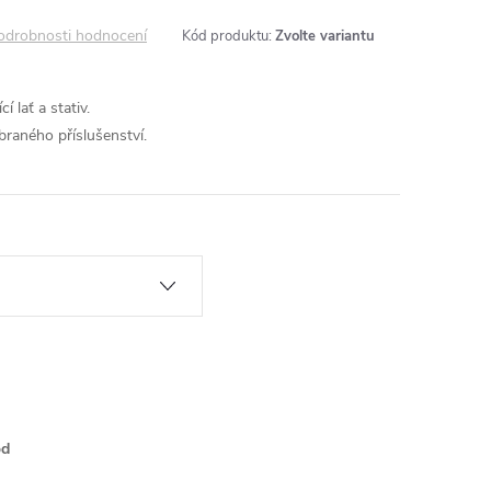
odrobnosti hodnocení
Kód produktu:
Zvolte variantu
 lať a stativ.
ybraného příslušenství.
od