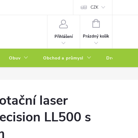
a zboží
Podmínky ochrany osobních údajů
CZK
Soubory cookies
N
NÁKUPNÍ
KOŠÍK
Prázdný košík
Přihlášení
Obuv
Obchod a průmysl
Drogerie
otační laser
ecision LL500 s
m