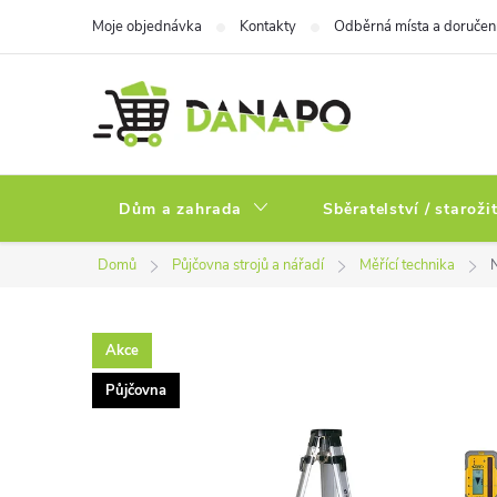
Přejít
Moje objednávka
Kontakty
Odběrná místa a doručen
na
obsah
Dům a zahrada
Sběratelství / staroži
Domů
Půjčovna strojů a nářadí
Měřící technika
N
Akce
Půjčovna