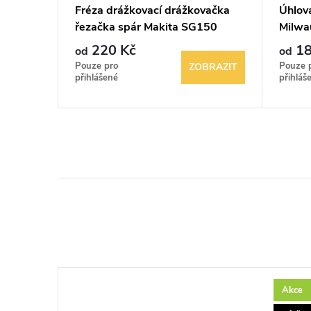
DGL 30
Fréza drážkovací drážkovačka
Úhlov
řezačka spár Makita SG150
Milwa
O150mm
220 Kč
18
od
od
Pouze pro
Pouze 
BRAZIT
ZOBRAZIT
přihlášené
přihláš
Akce