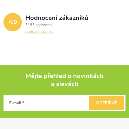
Hodnocení zákazníků
4,9
3193 hodnocení
Zobrazit recenze
Mějte přehled o novinkách
a slevách
Z
á
E-mail
ODEBÍRAT
p