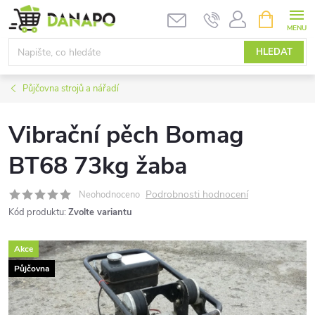
Přejít
NÁKUPNÍ
KOŠÍK
na
obsah
HLEDAT
Půjčovna strojů a nářadí
Vibrační pěch Bomag
BT68 73kg žaba
Podrobnosti hodnocení
Neohodnoceno
Kód produktu:
Zvolte variantu
Akce
Půjčovna