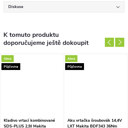
Diskuse
K tomuto produktu
doporučujeme ještě dokoupit
Akce
Akce
Půjčovna
Půjčovna
Kladivo vrtací kombinované
Aku vrtačka šroubovák 14,4V
SDS-PLUS 2,9J Makita
LXT Makita BDF343 36Nm