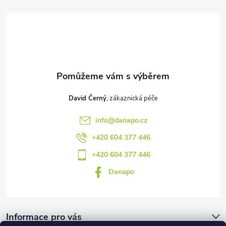
a
t
í
David Černý
info
@
danapo.cz
+420 604 377 446
+420 604 377 446
Danapo
Informace pro vás