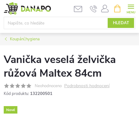
Přejít
NÁKUPNÍ
KOŠÍK
na
obsah
HLEDAT
Koupání,hygiena
Vanička veselá želvička
růžová Maltex 84cm
Podrobnosti hodnocení
Neohodnoceno
Kód produktu:
132200501
Nové