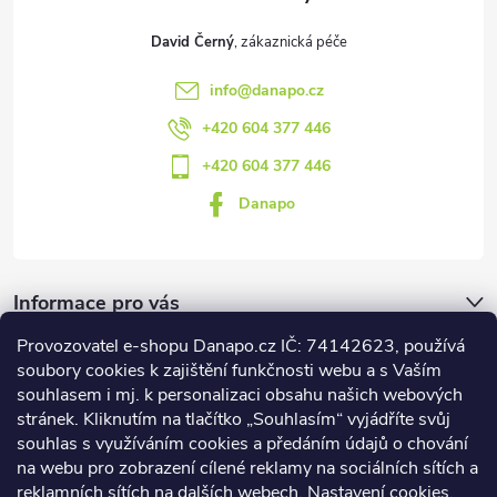
David Černý
info
@
danapo.cz
+420 604 377 446
+420 604 377 446
Danapo
Informace pro vás
Provozovatel e-shopu Danapo.cz IČ: 74142623, používá
Dotazník
soubory cookies k zajištění funkčnosti webu a s Vaším
souhlasem i mj. k personalizaci obsahu našich webových
stránek. Kliknutím na tlačítko „Souhlasím“ vyjádříte svůj
Co upřednosťnujete?
souhlas s využíváním cookies a předáním údajů o chování
na webu pro zobrazení cílené reklamy na sociálních sítích a
Počet hlasů:
437
reklamních sítích na dalších webech. Nastavení cookies,