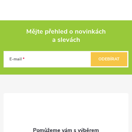
Mějte přehled o novinkách
a slevách
Z
á
E-mail
ODEBÍRAT
p
a
t
í