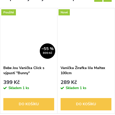
Použité
Nové
–55 %
899 Kč
Bebe Jou Vanička Click s
Vanička Žirafka lila Maltex
výpustí "Bunny"
100cm
399 Kč
289 Kč
Skladem
1 ks
Skladem
1 ks
DO KOŠÍKU
DO KOŠÍKU