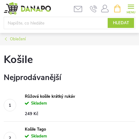
Přejít
NÁKUPNÍ
KOŠÍK
na
obsah
HLEDAT
Oblečení
Košile
Nejprodávanější
Růžová košile krátký rukáv
Skladem
249 Kč
Košile Tago
Skladem