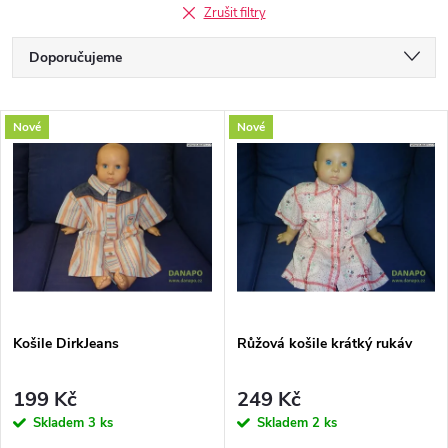
Zrušit filtry
Ř
Doporučujeme
a
Nejlevnější
V
Nové
Nové
Nejdražší
z
ý
Nejprodávanější
e
p
Abecedně
n
i
í
s
p
Košile DirkJeans
Růžová košile krátký rukáv
p
r
199 Kč
249 Kč
r
Skladem
3 ks
Skladem
2 ks