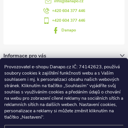
info
@
danapo.cz
+420 604 377 446
+420 604 377 446
Danapo
Informace pro vás
Provozovatel e-shopu Danapo.cz IČ: 74142623, používá
Dotazník
soubory cookies k zajištění funkčnosti webu a s Vaším
souhlasem i mj. k personalizaci obsahu našich webových
stránek. Kliknutím na tlačítko „Souhlasím“ vyjádříte svůj
Co upřednosťnujete?
souhlas s využíváním cookies a předáním údajů o chování
na webu pro zobrazení cílené reklamy na sociálních sítích a
Počet hlasů:
437
reklamních sítích na dalších webech. Nastavení cookies,
Facebook
personalizace a reklamy si můžete změnit kliknutím na
tlačítko „Nastavení“.