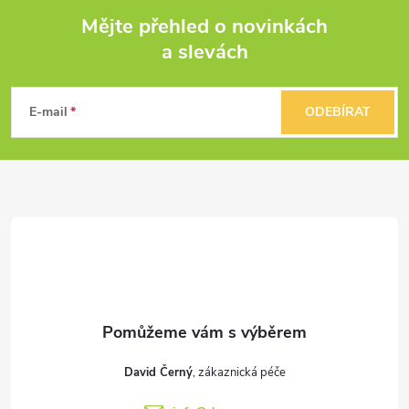
Mějte přehled o novinkách
r
a slevách
Z
v
k
á
E-mail
ODEBÍRAT
y
p
v
a
ý
t
p
i
í
s
u
David Černý