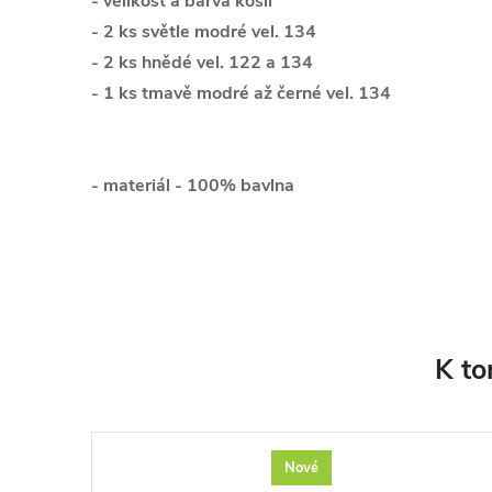
- velikost a barva košil
- 2 ks světle modré vel. 134
- 2 ks hnědé vel. 122 a 134
- 1 ks tmavě modré až černé vel. 134
- materiál - 100% bavlna
K to
Nové