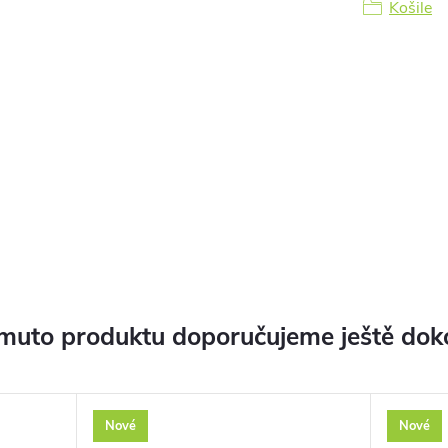
Košile
muto produktu doporučujeme ještě dok
Nové
Nové