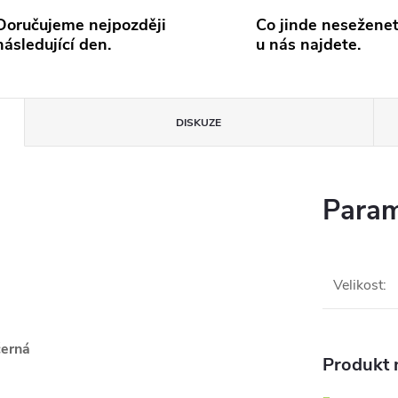
Doručujeme nejpozději
Co jinde neseženet
následující den.
u nás najdete.
DISKUZE
Param
Velikost
:
černá
Produkt n