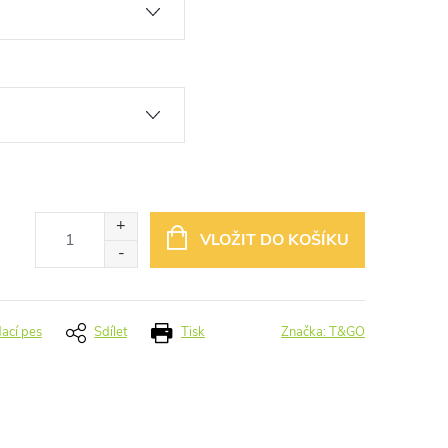
VLOŽIT DO KOŠÍKU
dací pes
Sdílet
Tisk
Značka:
T&GO