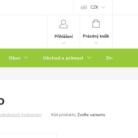
a zboží
Podmínky ochrany osobních údajů
CZK
Soubory cookies
N
NÁKUPNÍ
KOŠÍK
Prázdný košík
Přihlášení
Obuv
Obchod a průmysl
Drogerie
o
odrobnosti hodnocení
Kód produktu:
Zvolte variantu