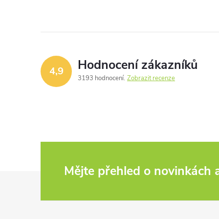
Hodnocení zákazníků
4,9
3193 hodnocení
Zobrazit recenze
Mějte přehled o novinkách
Z
á