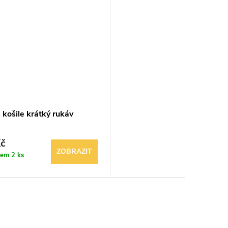
košile krátký rukáv
č
ZOBRAZIT
dem
2 ks