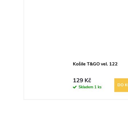
Košile T&GO vel. 122
129 Kč
DO K
Skladem
1 ks