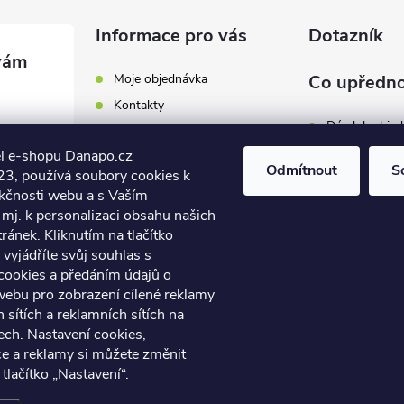
Informace pro vás
Dotazník
Moje objednávka
Co upředno
Kontakty
Dárek k obje
Odběrná místa a doručení
l e-shopu Danapo.cz
Hodnocení obchodu
Zákaznický se
Odmítnout
S
3, používá soubory cookies k
Obchodní podmínky
nkčnosti webu a s Vaším
Dopravu zda
.cz
Reklamace a výměna zboží
mj. k personalizaci obsahu našich
7 446
ánek. Kliknutím na tlačítko
Počet hlasů:
4
Podmínky ochrany osobních
údajů
vyjádříte svůj souhlas s
7 446
cookies a předáním údajů o
Soubory cookies
webu pro zobrazení cílené reklamy
Napište nám
h sítích a reklamních sítích na
Jak nakupovat? / How to
ech. Nastavení cookies,
shop?
ce a reklamy si můžete změnit
 tlačítko „Nastavení“.