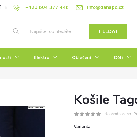
+420 604 377 446
info@danapo.cz
í
Hodnocení obchodu
Obchodní podmínky
Reklamace a výměn
HLEDAT
tnosti
Elektro
Oblečení
Děti
Košile Tag
P
Neohodnoceno
Varianta