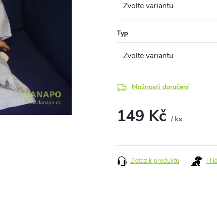
Typ
Možnosti doručení
149 Kč
/ ks
Měrná
cena:
Dotaz k produktu
Hlí