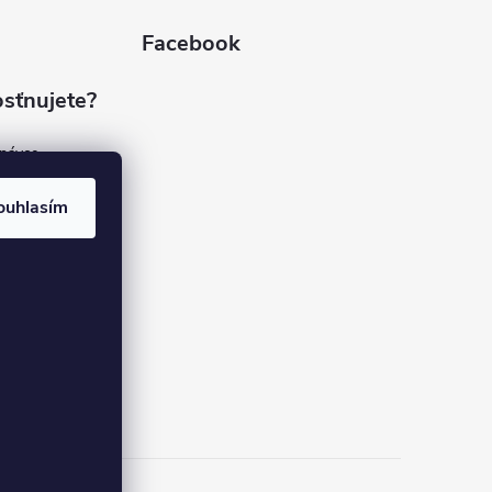
Facebook
sťnujete?
dnávce
(7%)
rvis
ouhlasím
(9%)
rma
(84%)
37