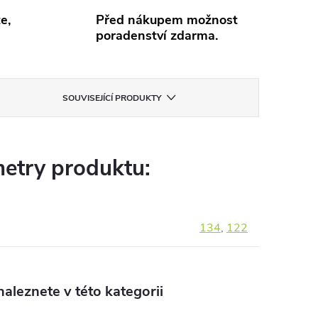
e,
Před nákupem možnost
poradenství zdarma.
SOUVISEJÍCÍ PRODUKTY
etry produktu:
134
,
122
aleznete v této kategorii