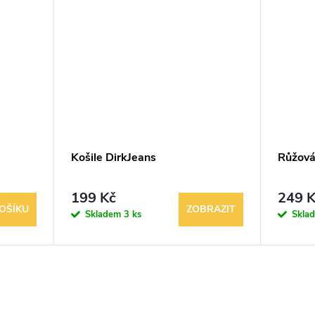
Košile DirkJeans
Růžová 
199 Kč
249 K
OŠÍKU
ZOBRAZIT
Skladem
3 ks
Skla