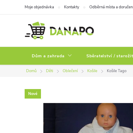
Přejít
Moje objednávka
Kontakty
Odběrná místa a doručen
na
obsah
Dům a zahrada
Sběratelství / staroži
Domů
Děti
Oblečení
Košile
Košile Tago
Nové