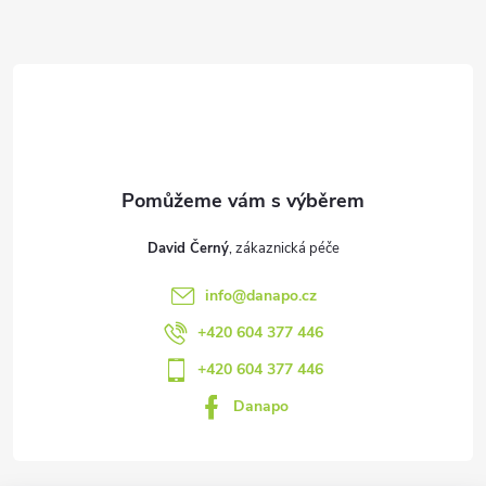
a
t
í
David Černý
info
@
danapo.cz
+420 604 377 446
+420 604 377 446
Danapo