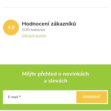
Hodnocení zákazníků
4,9
3193 hodnocení
Zobrazit recenze
Mějte přehled o novinkách
a slevách
Z
á
E-mail
ODEBÍRAT
p