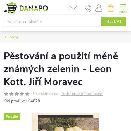
Přejít
NÁKUPNÍ
KOŠÍK
na
obsah
HLEDAT
Knihy
Pěstování a použití méně
známých zelenin - Leon
Kott, Jiří Moravec
Podrobnosti hodnocení
Neohodnoceno
Kód produktu:
64878
Použité