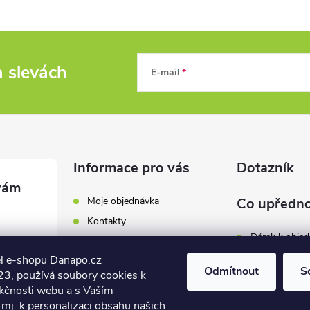
a slevách
E-mail
Informace pro vás
Dotazník
Moje objednávka
Co upředno
Kontakty
Dárek k obje
Odběrná místa a doručení
l e-shopu Danapo.cz
Hodnocení obchodu
Zákaznický se
Odmítnout
S
3, používá soubory cookies k
Obchodní podmínky
nkčnosti webu a s Vaším
Dopravu zda
.cz
Reklamace a výměna zboží
mj. k personalizaci obsahu našich