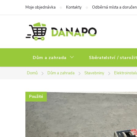
Přejít
Moje objednávka
Kontakty
Odběrná místa a doručen
na
obsah
Dům a zahrada
Sběratelství / staroži
Domů
Dům a zahrada
Stavebniny
Elektroinstal
Použité