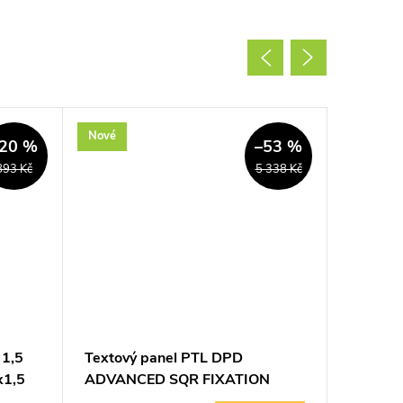
Nové
Nové
20 %
–53 %
893 Kč
5 338 Kč
 1,5
Textový panel PTL DPD
signální
x1,5
ADVANCED SQR FIXATION
LED Sc
Weidmüller 7508002014
zelená 