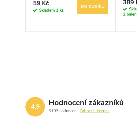
389 
59 Kč
DO KOŠÍKU
KOŠÍKU
Skl
Skladem
1 ks
1 balen
Hodnocení zákazníků
4,9
3193 hodnocení
Zobrazit recenze