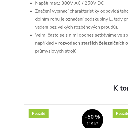
Napětí max.: 380V AC / 250V DC
Značení vypínací charakteristiky odpovídá t
dolním rohu je označení podskupiny L, tedy p
vedení bez velkých rozběhových proudů).
Velmi často se s nimi dodnes setkáváme ve spe
například v
rozvodech starších železničních
průmyslových strojů
K to
Použité
Použit
–8 %
–50 %
819 Kč
119 Kč