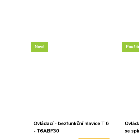
Nové
Použit
–50 %
15 200 Kč
c SK
Ovládací - bezfunkční hlavice T 6
Ovlád
vý až
- T6ABF30
se sp
pohon
550V