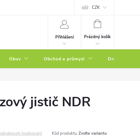
a zboží
Podmínky ochrany osobních údajů
CZK
Soubory cookies
N
NÁKUPNÍ
KOŠÍK
Prázdný košík
Přihlášení
Obuv
Obchod a průmysl
Drogerie
zový jistič NDR
odrobnosti hodnocení
Kód produktu:
Zvolte variantu