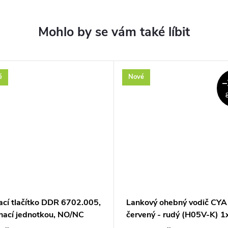
é
Nové
–
ací tlačítko DDR 6702.005,
Lankový ohebný vodič CYA
ínací jednotkou, NO/NC
červený - rudý (H05V-K) 1
 6A
mm²