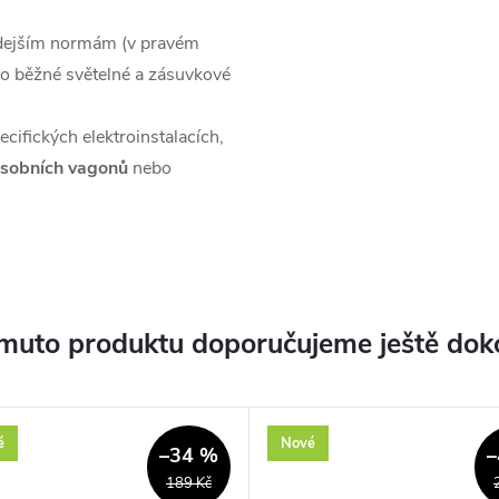
ehdejším normám (v pravém
ro běžné světelné a zásuvkové
cifických elektroinstalacích,
 osobních vagonů
nebo
muto produktu doporučujeme ještě dok
é
Nové
–34 %
–
189 Kč