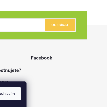
ODEBÍRAT
Facebook
sťnujete?
dnávce
(7%)
rvis
ouhlasím
(9%)
rma
(84%)