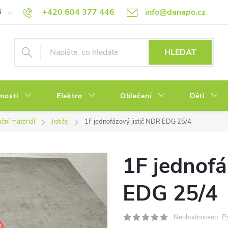
+420 604 377 446
info@danapo.cz
í
Hodnocení obchodu
Obchodní podmínky
Reklamace a výměn
HLEDAT
tnosti
Elektro
Oblečení
Děti
ační materiál
Jističe
1F jednofázový jistič NDR EDG 25/4
1F jednofá
EDG 25/4
P
Neohodnoceno