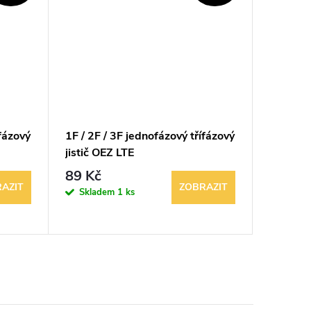
ífázový
1F / 2F / 3F jednofázový třífázový
2F 2-pól
jistič OEZ LTE
G16A 1
89 Kč
199 K
AZIT
ZOBRAZIT
Skladem
1 ks
Sklad