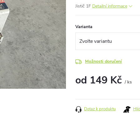
Jistič 1F
Detailní informace
Varianta
Možnosti doručení
od
149 Kč
/ ks
Měrná
cena:
Dotaz k produktu
Hlí