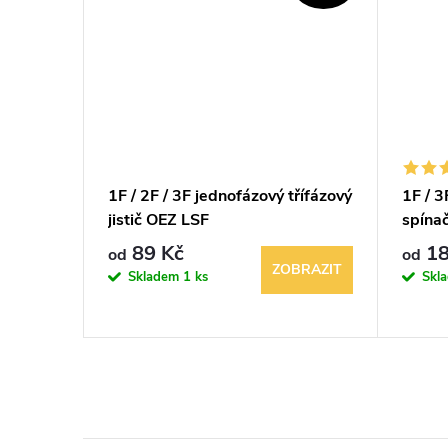
mostat
1F / 2F / 3F jednofázový třífázový
1F / 3
jistič OEZ LSF
spínač
89 Kč
18
od
od
á
BRAZIT
ZOBRAZIT
Skladem
1 ks
Skl