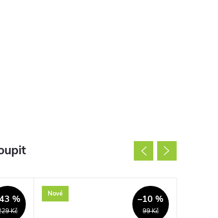
oupit
Nové
Použité
43 %
–10 %
229 Kč
99 Kč