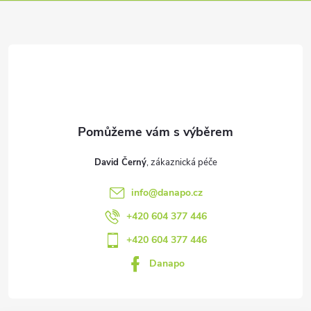
p
a
t
í
David Černý
info
@
danapo.cz
+420 604 377 446
+420 604 377 446
Danapo