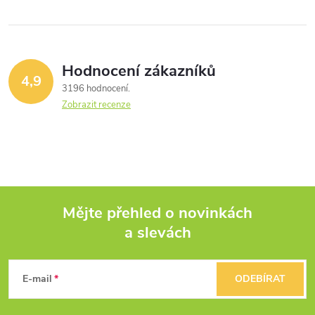
Hodnocení zákazníků
4,9
3196 hodnocení
Zobrazit recenze
Mějte přehled o novinkách
a slevách
Z
á
E-mail
ODEBÍRAT