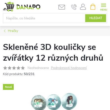
Přejít
NÁKUPNÍ
KOŠÍK
na
obsah
HLEDAT
Hračky
Skleněné 3D kouličky se
zvířátky 12 různých druhů
Podrobnosti hodnocení
Neohodnoceno
Kód produktu:
50/231
Nové