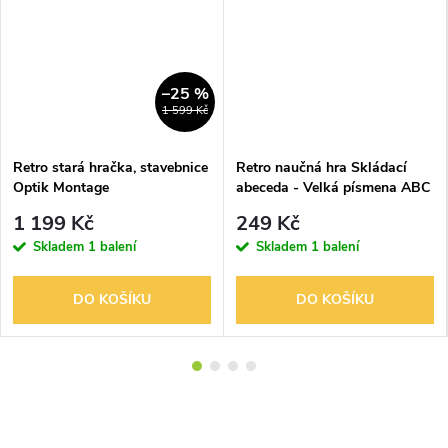
–25 %
1 599 Kč
Retro stará hračka, stavebnice
Retro naučná hra Skládací
Optik Montage
abeceda - Velká písmena ABC
Chemoplast
1 199 Kč
249 Kč
Skladem
1 balení
Skladem
1 balení
DO KOŠÍKU
DO KOŠÍKU