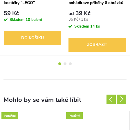
kostičky "LEGO"
pohádkové příběhy 6 obrázků
12,3x16,8cm
59 Kč
39 Kč
od
Měrná
35 Kč / 1 ks
Skladem
10 balení
cena:
Skladem
14 ks
DO KOŠÍKU
ZOBRAZIT
Použité
Použité