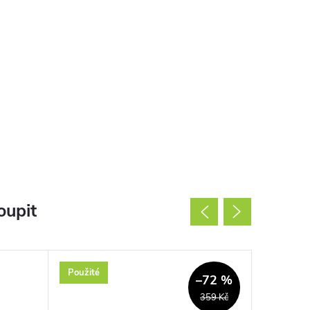
oupit
Použité
Nové
–72 %
359 Kč