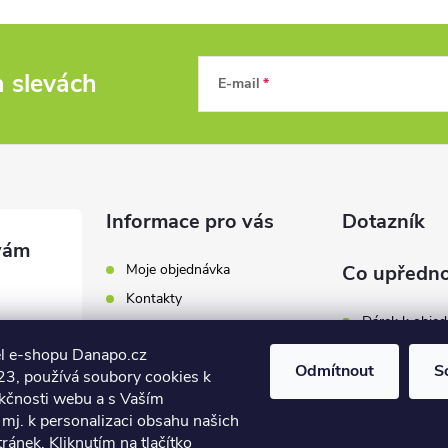
a slevách
E-mail
Informace pro vás
Dotazník
Moje objednávka
Co upředno
Kontakty
Dárek k obje
Odběrná místa a doručení
l e-shopu Danapo.cz
Hodnocení obchodu
Zákaznický se
Odmítnout
S
3, používá soubory cookies k
Obchodní podmínky
nkčnosti webu a s Vaším
Dopravu zda
.cz
Reklamace a výměna zboží
mj. k personalizaci obsahu našich
7 446
ánek. Kliknutím na tlačítko
Počet hlasů:
4
Podmínky ochrany osobních