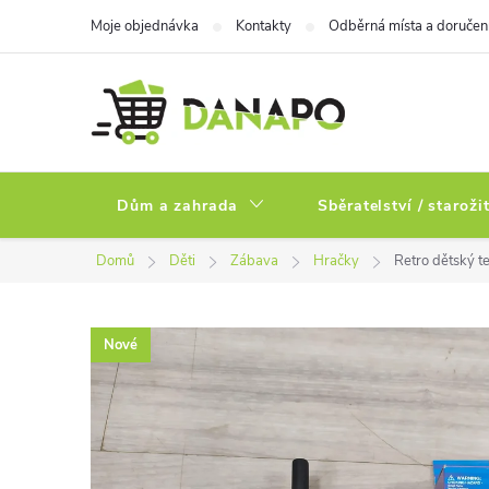
Přejít
Moje objednávka
Kontakty
Odběrná místa a doručen
na
obsah
Dům a zahrada
Sběratelství / staroži
Domů
Děti
Zábava
Hračky
Retro dětský t
Nové