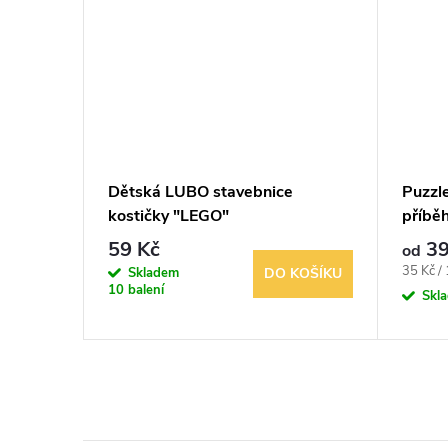
 pro
Dětská LUBO stavebnice
Puzzl
í kapsa
kostičky "LEGO"
příbě
59 Kč
39
od
Měrná
35 Kč / 
Skladem
KOŠÍKU
DO KOŠÍKU
10 balení
cena:
Skl