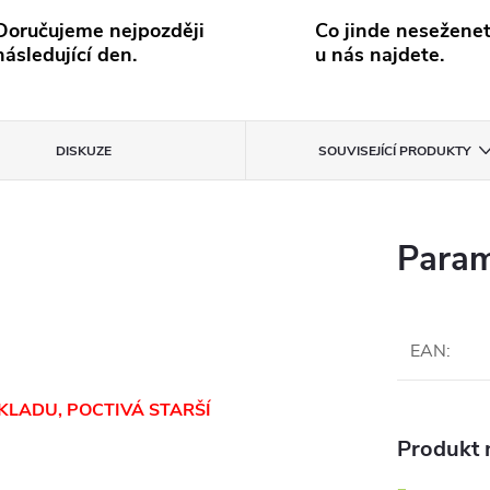
Doručujeme nejpozději
Co jinde neseženet
následující den.
u nás najdete.
DISKUZE
SOUVISEJÍCÍ PRODUKTY
Param
EAN
:
KLADU, POCTIVÁ STARŠÍ
Produkt n