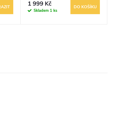
1 999 Kč
189 K
AZIT
DO KOŠÍKU
Skladem
1 ks
Objednán