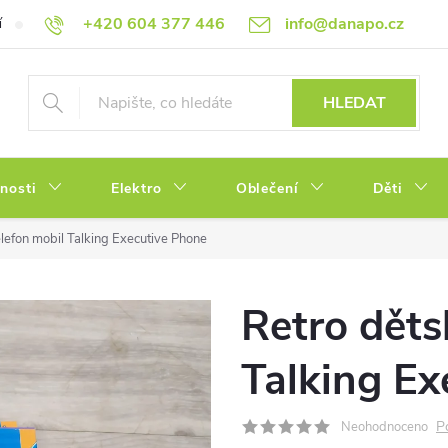
+420 604 377 446
info@danapo.cz
í
Hodnocení obchodu
Obchodní podmínky
Reklamace a výměn
HLEDAT
tnosti
Elektro
Oblečení
Děti
elefon mobil Talking Executive Phone
Retro děts
Talking Ex
P
Neohodnoceno