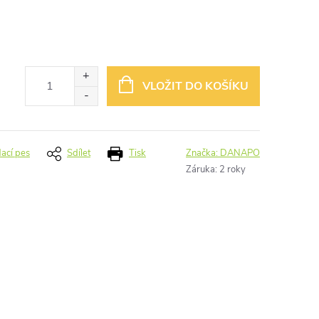
VLOŽIT DO KOŠÍKU
dací pes
Sdílet
Tisk
Značka:
DANAPO
Záruka
:
2 roky