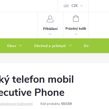
a zboží
Podmínky ochrany osobních údajů
CZK
Soubory cookies
N
NÁKUPNÍ
KOŠÍK
Prázdný košík
Přihlášení
Obuv
Obchod a průmysl
Drogerie
ký telefon mobil
ecutive Phone
odrobnosti hodnocení
Kód produktu:
50/159