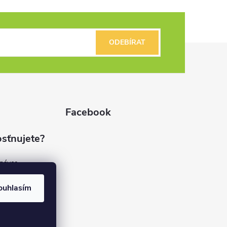
ODEBÍRAT
Facebook
sťnujete?
dnávce
(7%)
rvis
ouhlasím
(9%)
rma
(84%)
37