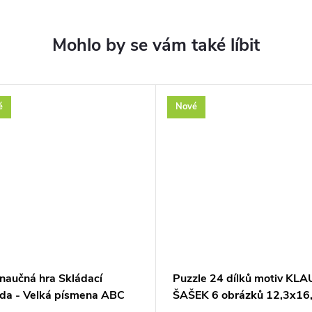
é
Nové
 naučná hra Skládací
Puzzle 24 dílků motiv KL
da - Velká písmena ABC
ŠAŠEK 6 obrázků 12,3x16
plast