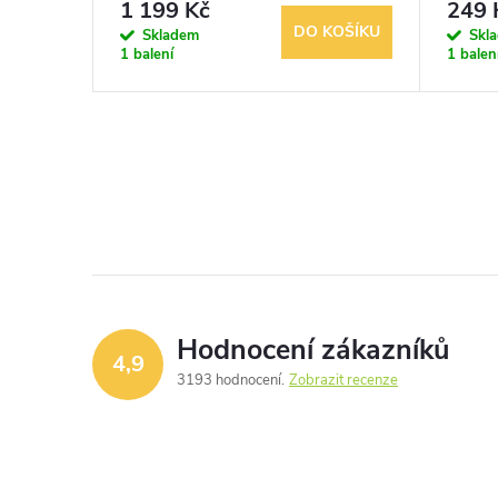
1 199 Kč
249 
KOŠÍKU
DO KOŠÍKU
Skladem
Skl
1 balení
1 balen
Hodnocení zákazníků
4,9
3193 hodnocení
Zobrazit recenze