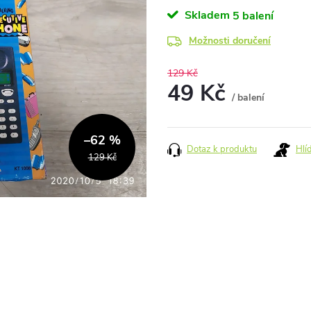
Skladem
5 balení
Možnosti doručení
129 Kč
49 Kč
/ balení
Měrná
cena:
–62 %
Dotaz k produktu
Hlí
129 Kč