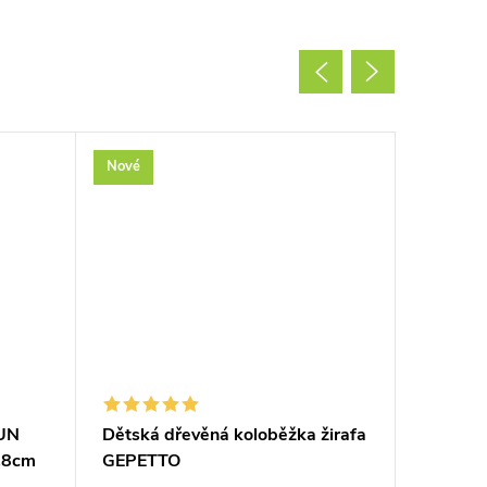
Nové
Nové
AUN
Dětská dřevěná koloběžka žirafa
Gumičky
,8cm
GEPETTO
náramky