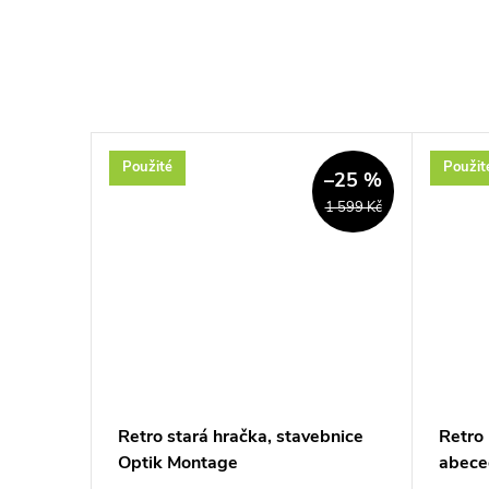
Použité
Použit
–69 %
–25 %
129 Kč
1 599 Kč
s Ping-
Retro stará hračka, stavebnice
Retro
Optik Montage
abece
Chemo