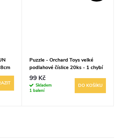
AUN
Puzzle - Orchard Toys velké
Dětský 
,8cm
podlahové číslice 20ks - 1 chybí
obrázek 
99 Kč
99 Kč
AZIT
Skladem
Sklad
DO KOŠÍKU
1 balení
1 balení