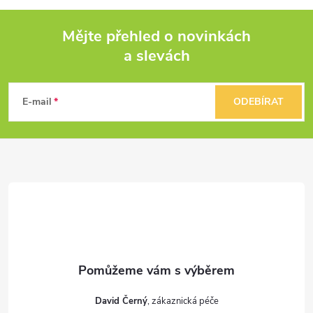
Mějte přehled o novinkách
a slevách
Z
á
E-mail
ODEBÍRAT
p
a
t
í
David Černý