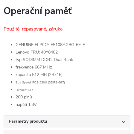
Operační paměť
Použité, repasované, záruka
GENUINE ELPIDA E5108AGBG-6E-E
Lenovo FRU: 40Y8402
typ SODIMM DDR2 Dual Rank
frekvence 667 MHz
kapacita 512 MB (2Rx16)
Bus Speed: P
C2-5300 (DDR2-667)
Latence: CL5
200 pinů
napětí 1,8V
Parametry produktu