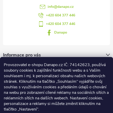
info
@
danapo.cz
+420 604 377 446
+420 604 377 446
Danapo
Informace pro vás
Provozovatel e-shopu Danapo.cz IČ: 74142623, používá
Dotazník
soubory cookies k zajištění funkčnosti webu a s Vaším
souhlasem i mj. k personalizaci obsahu našich webových
stránek. Kliknutím na tlačítko „Souhlasím“ vyjádříte svůj
Co upřednosťnujete?
souhlas s využíváním cookies a předáním údajů o chování
na webu pro zobrazení cílené reklamy na sociálních sítích a
Počet hlasů:
437
reklamních sítích na dalších webech. Nastavení cookies,
Facebook
personalizace a reklamy si můžete změnit kliknutím na
tlačítko „Nastavení“.