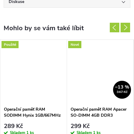
Diskuse
Použité
Nové
–13 %
347 Kč
Operační paměť RAM
Operační paměť RAM Apacer
SODIMM Hynix 1GB/667MHz
SO-DIMM 4GB DDR3
CL5
1600MHz CL11
289 Kč
299 Kč
Skladem
1 ks
Skladem
1 ks