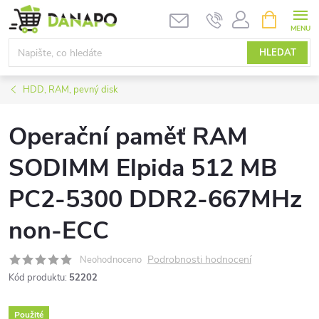
Přejít
NÁKUPNÍ
KOŠÍK
na
obsah
HLEDAT
HDD, RAM, pevný disk
Operační paměť RAM
SODIMM Elpida 512 MB
PC2-5300 DDR2-667MHz
non-ECC
Podrobnosti hodnocení
Neohodnoceno
Kód produktu:
52202
Použité