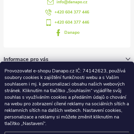
info
@
danapo.cz
+420 604 377 446
+420 604 377 446
Danapo
Informace pro vás
Provozovatel e-shopu Danapo.cz IČ: 74142623, používá
Dotazník
soubory cookies k zajištění funkčnosti webu a s Vaším
souhlasem i mj. k personalizaci obsahu našich webových
stránek. Kliknutím na tlačítko „Souhlasím“ vyjádříte svůj
Co upřednosťnujete?
souhlas s využíváním cookies a předáním údajů o chování
na webu pro zobrazení cílené reklamy na sociálních sítích a
Počet hlasů:
437
reklamních sítích na dalších webech. Nastavení cookies,
Facebook
personalizace a reklamy si můžete změnit kliknutím na
tlačítko „Nastavení“.