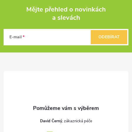
Mějte přehled o novinkách
a slevách
Z
á
E-mail
ODEBÍRAT
p
a
t
í
David Černý