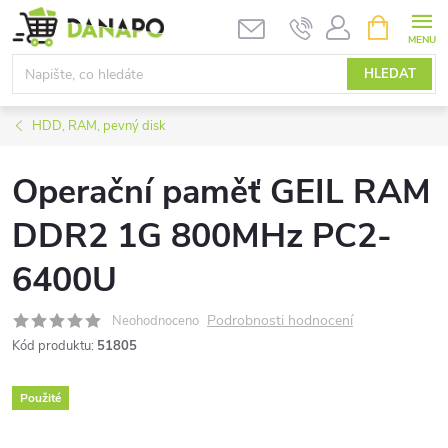
Přejít
NÁKUPNÍ
KOŠÍK
na
obsah
HLEDAT
HDD, RAM, pevný disk
Operační paměť GEIL RAM
DDR2 1G 800MHz PC2-
6400U
Podrobnosti hodnocení
Neohodnoceno
Kód produktu:
51805
Použité