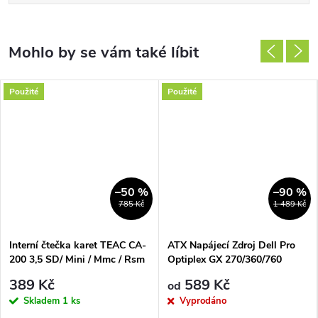
Použité
Použité
–50 %
–90 %
785 Kč
1 489 Kč
Interní čtečka karet TEAC CA-
ATX Napájecí Zdroj Dell Pro
200 3,5 SD/ Mini / Mmc / Rsm
Optiplex GX 270/360/760
Sm Xd Cf / Md Ms / Pro /
525W 305W 280W 255W
389 Kč
589 Kč
od
250W 160W
Skladem
1 ks
Vyprodáno