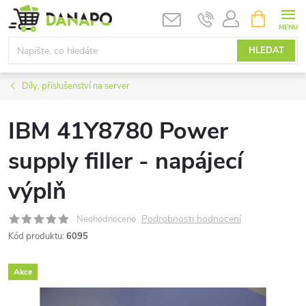
Přejít
NÁKUPNÍ
KOŠÍK
na
obsah
HLEDAT
Díly, příslušenství na server
IBM 41Y8780 Power
supply filler - napájecí
výplň
Podrobnosti hodnocení
Neohodnoceno
Kód produktu:
6095
Akce