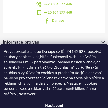
+420 604 377 446
+420 604 377 446
Danapo
Informace pro vás
Provozovatel e-shopu Danapo.cz IČ: 74142623, používá
Dotazník
soubory cookies k zajištění funkčnosti webu a s Vaším
souhlasem i mj. k personalizaci obsahu našich webových
stránek. Kliknutím na tlačítko „Souhlasím“ vyjádříte svůj
Co upřednosťnujete?
souhlas s využíváním cookies a předáním údajů o chování
na webu pro zobrazení cílené reklamy na sociálních sítích a
Počet hlasů:
437
reklamních sítích na dalších webech. Nastavení cookies,
Facebook
personalizace a reklamy si můžete změnit kliknutím na
tlačítko „Nastavení“.
Nastavení