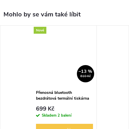
Nové
–13 %
810 Kč
Přenosná bluetooth
bezdrátová termální tiskárna
štítků SUPVAN E10
699 Kč
Skladem
2 balení