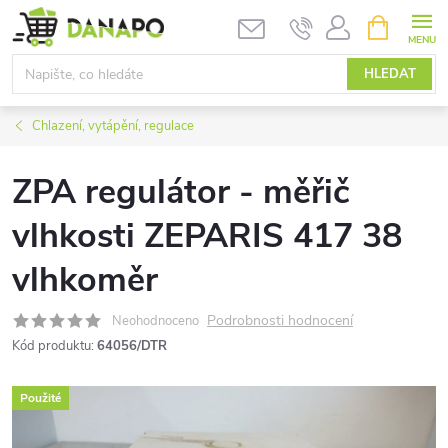
Přejít
NÁKUPNÍ
KOŠÍK
na
obsah
HLEDAT
Chlazení, vytápění, regulace
ZPA regulátor - měřič
vlhkosti ZEPARIS 417 38
vlhkoměr
Podrobnosti hodnocení
Neohodnoceno
Kód produktu:
64056/DTR
Použité