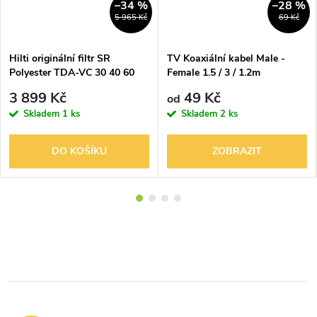
–34 %
–28 %
5 965 Kč
69 Kč
Hilti originální filtr SR
TV Koaxiální kabel Male -
Polyester TDA-VC 30 40 60
Female 1.5 / 3 / 1.2m
TDAVC30 TDAVC40
3 899 Kč
49 Kč
od
TDAVC60 pro vysavač 253566
Skladem
1 ks
Skladem
2 ks
DO KOŠÍKU
ZOBRAZIT