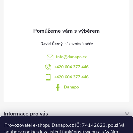
t
í
David Černý
info
@
danapo.cz
+420 604 377 446
+420 604 377 446
Danapo
Informace pro vás
Provozovatel e-shopu Danapo.cz IČ: 74142623, používá
Dotazník
soubory cookies k zajištění funkčnosti webu a s Vaším