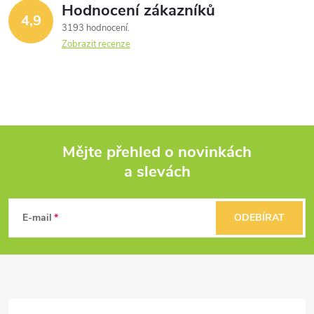
Hodnocení zákazníků
4,9
3193 hodnocení
Zobrazit recenze
Mějte přehled o novinkách
a slevách
Z
á
E-mail
ODEBÍRAT
p
a