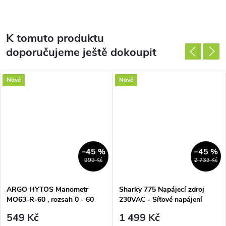
K tomuto produktu
doporučujeme ještě dokoupit
Nové
Nové
–45 %
–45 %
999 Kč
2 733 Kč
ARGO HYTOS Manometr
Sharky 775 Napájecí zdroj
MO63-R-60 , rozsah 0 - 60
230VAC - Síťové napájení
bar, G1/4" glycerinový
ENBRA 230 VAC (3022076)
549 Kč
1 499 Kč