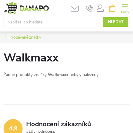
Přejít
NÁKUPNÍ
KOŠÍK
na
obsah
HLEDAT
Prodávané značky
Walkmaxx
Žádné produkty značky
Walkmaxx
nebyly nalezeny...
Hodnocení zákazníků
4,9
3193 hodnocení