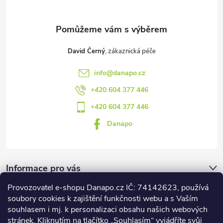
í
David Černý
info
@
danapo.cz
+420 604 377 446
+420 604 377 446
Danapo
Informace pro vás
Provozovatel e-shopu Danapo.cz IČ: 74142623, používá
Dotazník
soubory cookies k zajištění funkčnosti webu a s Vaším
souhlasem i mj. k personalizaci obsahu našich webových
stránek. Kliknutím na tlačítko „Souhlasím“ vyjádříte svůj