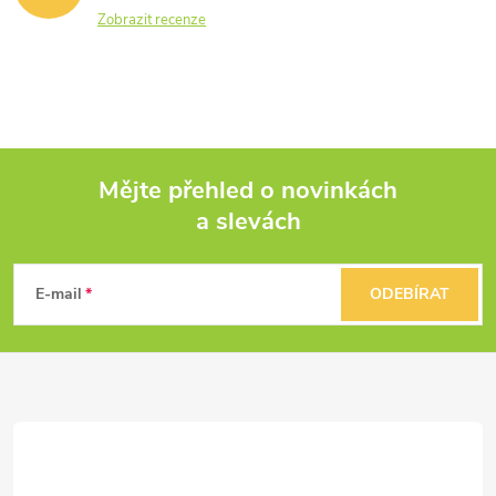
Zobrazit recenze
Mějte přehled o novinkách
a slevách
Z
á
E-mail
ODEBÍRAT
p
a
t