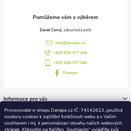
í
David Černý
info
@
danapo.cz
+420 604 377 446
+420 604 377 446
Danapo
Informace pro vás
Provozovatel e-shopu Danapo.cz IČ: 74142623, používá
Dotazník
soubory cookies k zajištění funkčnosti webu a s Vaším
souhlasem i mj. k personalizaci obsahu našich webových
stránek. Kliknutím na tlačítko „Souhlasím“ vyjádříte svůj