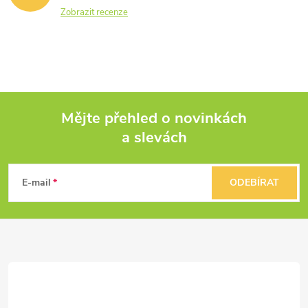
Zobrazit recenze
Mějte přehled o novinkách
a slevách
Z
á
E-mail
ODEBÍRAT
p
a
t