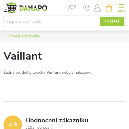
Přejít
NÁKUPNÍ
KOŠÍK
na
obsah
HLEDAT
Prodávané značky
Vaillant
Žádné produkty značky
Vaillant
nebyly nalezeny...
Hodnocení zákazníků
4,9
3193 hodnocení