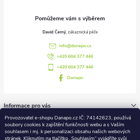
í
David Černý
info
@
danapo.cz
+420 604 377 446
+420 604 377 446
Danapo
Informace pro vás
Provozovatel e-shopu Danapo.cz IČ: 74142623, používá
Dotazník
soubory cookies k zajištění funkčnosti webu a s Vaším
souhlasem i mj. k personalizaci obsahu našich webových
stránek. Kliknutím na tlačítko „Souhlasím“ vyjádříte svůj