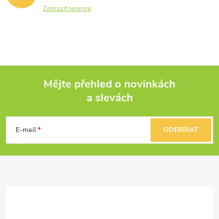
Zobrazit recenze
Mějte přehled o novinkách
a slevách
Z
á
E-mail
ODEBÍRAT
p
a
t