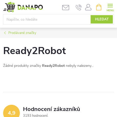
Přejít
NÁKUPNÍ
KOŠÍK
na
obsah
HLEDAT
Prodávané značky
Ready2Robot
Žádné produkty značky
Ready2Robot
nebyly nalezeny...
Hodnocení zákazníků
4,9
3193 hodnocení