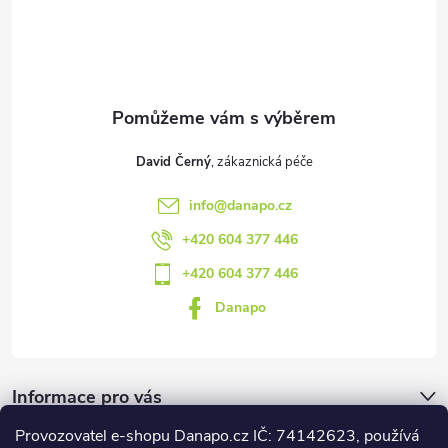
t
p
i
í
s
u
David Černý
info
@
danapo.cz
+420 604 377 446
+420 604 377 446
Danapo
Informace pro vás
Provozovatel e-shopu Danapo.cz IČ: 74142623, používá