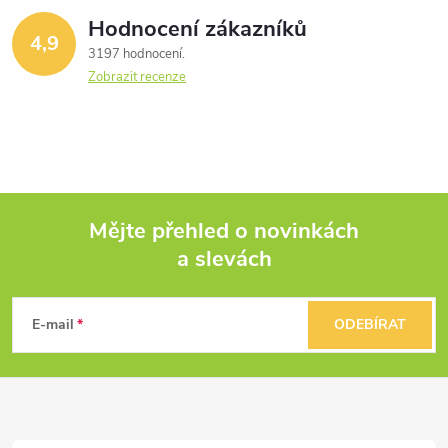
ů
ů
Hodnocení zákazníků
d
4,9
3197 hodnocení
a
Zobrazit recenze
c
í
p
Mějte přehled o novinkách
r
a slevách
Z
v
k
á
E-mail
ODEBÍRAT
y
p
v
a
ý