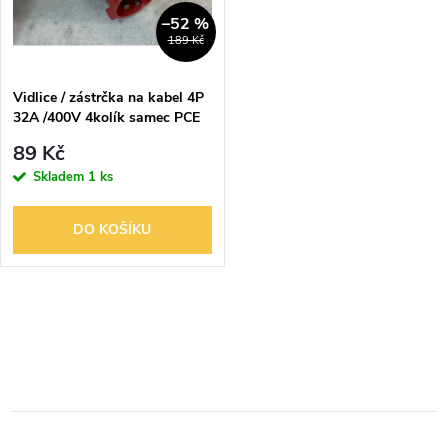
n
i
–52 %
189 Kč
í
s
p
Vidlice / zástrčka na kabel 4P
32A /400V 4kolík samec PCE
p
TYP 024
r
89 Kč
r
Skladem
1 ks
o
o
DO KOŠÍKU
d
d
u
O
u
k
v
k
l
t
t
á