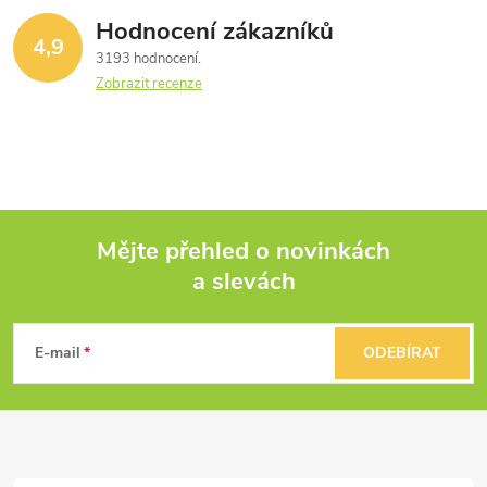
ů
ů
Hodnocení zákazníků
d
4,9
3193 hodnocení
a
Zobrazit recenze
c
í
p
Mějte přehled o novinkách
r
a slevách
Z
v
k
á
E-mail
ODEBÍRAT
y
p
v
a
ý