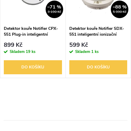
n
i
–71 %
–88 %
3 190 Kč
5 390 Kč
í
s
p
Detektor kouře Notifier CPX-
Detektor kouře Notifier SDX-
551 Plug-in inteligentní
551 inteligentní ionizační
p
ionizační detektor
detektor
r
899 Kč
599 Kč
r
Skladem
19 ks
Skladem
1 ks
o
o
DO KOŠÍKU
DO KOŠÍKU
d
d
u
O
u
k
v
k
l
t
t
á