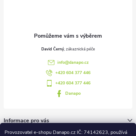
t
p
i
í
s
u
David Černý
info
@
danapo.cz
+420 604 377 446
+420 604 377 446
Danapo
Informace pro vás
Provozovatel e-shopu Danapo.cz IČ: 74142623, používá