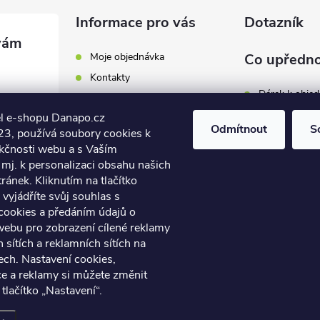
Informace pro vás
Dotazník
Moje objednávka
Co upředno
Kontakty
Dárek k obje
Odběrná místa a doručení
l e-shopu Danapo.cz
Hodnocení obchodu
Zákaznický se
Odmítnout
S
3, používá soubory cookies k
Obchodní podmínky
nkčnosti webu a s Vaším
Dopravu zda
.cz
Reklamace a výměna zboží
mj. k personalizaci obsahu našich
7 446
ánek. Kliknutím na tlačítko
Počet hlasů:
4
Podmínky ochrany osobních
údajů
vyjádříte svůj souhlas s
7 446
cookies a předáním údajů o
Soubory cookies
webu pro zobrazení cílené reklamy
Napište nám
h sítích a reklamních sítích na
Jak nakupovat? / How to
ech. Nastavení cookies,
shop?
ce a reklamy si můžete změnit
 tlačítko „Nastavení“.