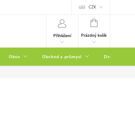
a zboží
Podmínky ochrany osobních údajů
CZK
Soubory cookies
N
NÁKUPNÍ
KOŠÍK
Prázdný košík
Přihlášení
Obuv
Obchod a průmysl
Drogerie