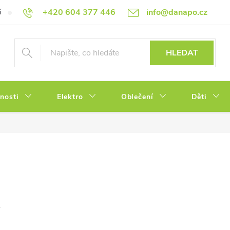
+420 604 377 446
info@danapo.cz
í
Hodnocení obchodu
Obchodní podmínky
Reklamace a výměn
HLEDAT
tnosti
Elektro
Oblečení
Děti
.