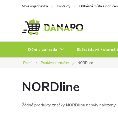
Přejít
Moje objednávka
Kontakty
Odběrná místa a doručen
na
obsah
Dům a zahrada
Sběratelství / staroži
Domů
Prodávané značky
NORDline
NORDline
Žádné produkty značky
NORDline
nebyly nalezeny..