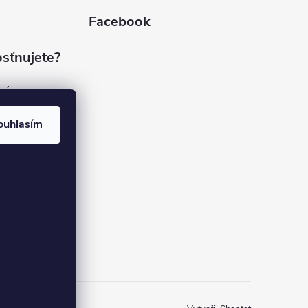
Facebook
sťnujete?
dnávce
(7%)
rvis
ouhlasím
(9%)
rma
(84%)
37