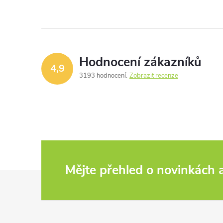
Hodnocení zákazníků
4,9
3193 hodnocení
Zobrazit recenze
Mějte přehled o novinkách
Z
á