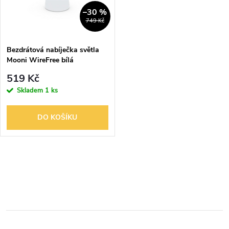
n
i
–30 %
749 Kč
í
s
p
Bezdrátová nabíječka světla
Mooni WireFree bílá
p
r
519 Kč
r
Skladem
1 ks
o
o
DO KOŠÍKU
d
d
u
O
u
k
v
k
l
t
t
á