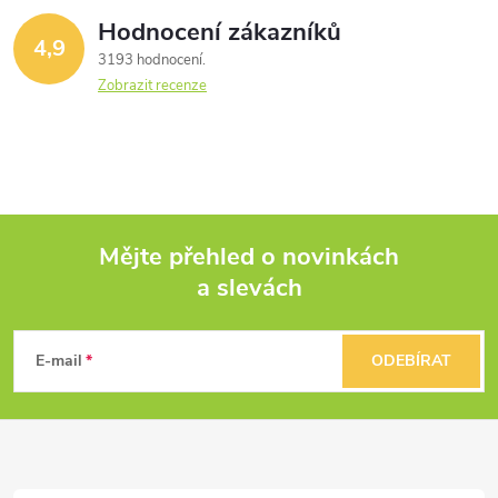
ů
ů
Hodnocení zákazníků
d
4,9
3193 hodnocení
a
Zobrazit recenze
c
í
p
Mějte přehled o novinkách
r
a slevách
Z
v
k
á
E-mail
ODEBÍRAT
y
p
v
a
ý