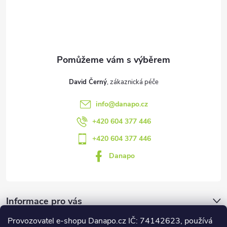
t
p
i
í
s
u
David Černý
info
@
danapo.cz
+420 604 377 446
+420 604 377 446
Danapo
Informace pro vás
Provozovatel e-shopu Danapo.cz IČ: 74142623, používá