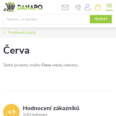
Přejít
NÁKUPNÍ
KOŠÍK
na
obsah
HLEDAT
Prodávané značky
Červa
Žádné produkty značky
Červa
nebyly nalezeny...
Hodnocení zákazníků
4,9
3193 hodnocení