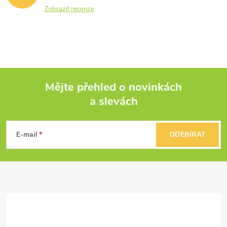
Zobrazit recenze
Mějte přehled o novinkách
a slevách
Z
á
E-mail
ODEBÍRAT
p
a
t