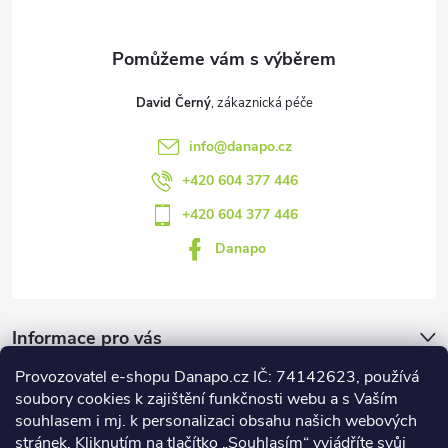
í
David Černý
info
@
danapo.cz
+420 604 377 446
+420 604 377 446
Danapo
Informace pro vás
Provozovatel e-shopu Danapo.cz IČ: 74142623, používá
Dotazník
soubory cookies k zajištění funkčnosti webu a s Vaším
souhlasem i mj. k personalizaci obsahu našich webových
stránek. Kliknutím na tlačítko „Souhlasím“ vyjádříte svůj