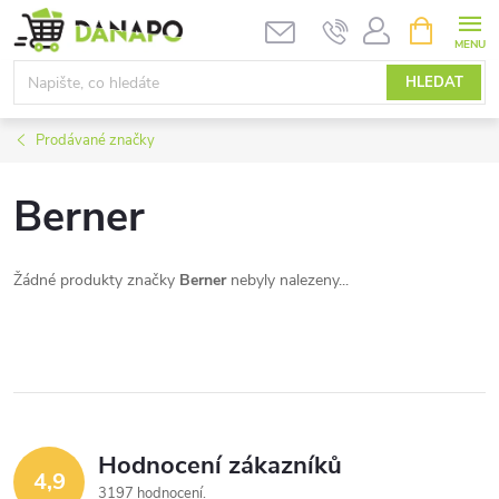
Přejít
NÁKUPNÍ
KOŠÍK
na
obsah
HLEDAT
Prodávané značky
Berner
Žádné produkty značky
Berner
nebyly nalezeny...
Hodnocení zákazníků
4,9
3197 hodnocení