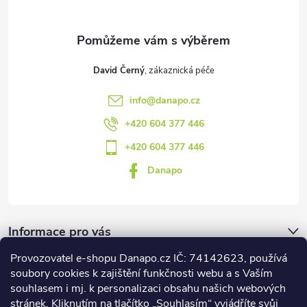
í
David Černý
info
@
danapo.cz
+420 604 377 446
+420 604 377 446
Danapo
Informace pro vás
Provozovatel e-shopu Danapo.cz IČ: 74142623, používá
Dotazník
soubory cookies k zajištění funkčnosti webu a s Vaším
souhlasem i mj. k personalizaci obsahu našich webových
stránek. Kliknutím na tlačítko „Souhlasím“ vyjádříte svůj