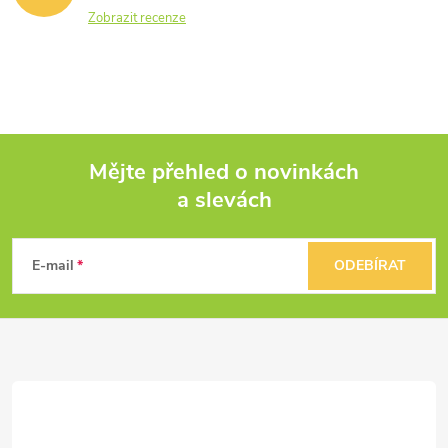
Zobrazit recenze
Mějte přehled o novinkách
a slevách
Z
á
E-mail
ODEBÍRAT
p
a
t