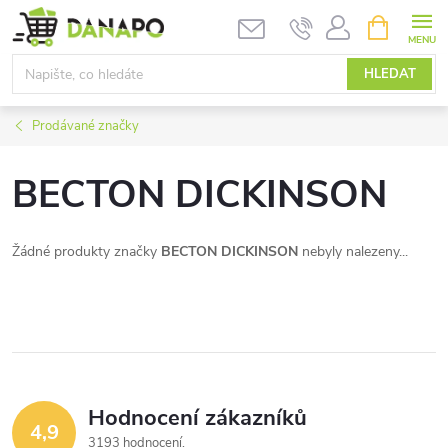
Přejít
NÁKUPNÍ
KOŠÍK
na
obsah
HLEDAT
Prodávané značky
BECTON DICKINSON
Žádné produkty značky
BECTON DICKINSON
nebyly nalezeny...
Hodnocení zákazníků
4,9
3193 hodnocení