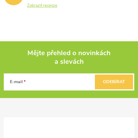
Zobrazit recenze
Mějte přehled o novinkách
a slevách
Z
á
E-mail
ODEBÍRAT
p
a
t