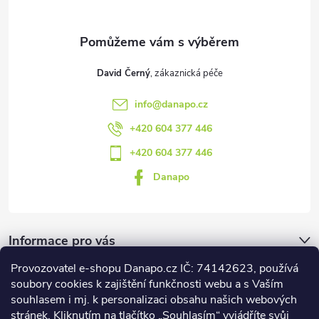
í
David Černý
info
@
danapo.cz
+420 604 377 446
+420 604 377 446
Danapo
Informace pro vás
Provozovatel e-shopu Danapo.cz IČ: 74142623, používá
Dotazník
soubory cookies k zajištění funkčnosti webu a s Vaším
souhlasem i mj. k personalizaci obsahu našich webových
stránek. Kliknutím na tlačítko „Souhlasím“ vyjádříte svůj