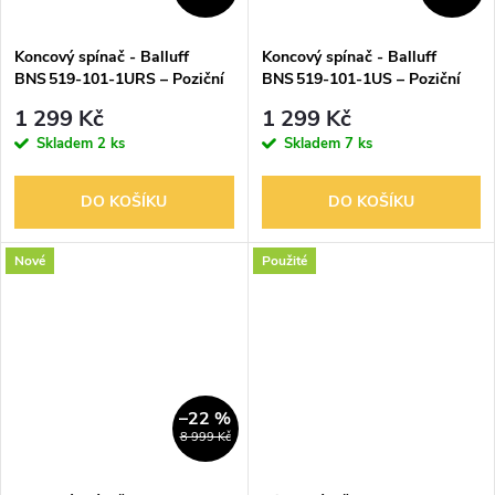
ů
ů
Koncový spínač - Balluff
Koncový spínač - Balluff
BNS 519‑101‑1URS – Poziční
BNS 519‑101‑1US – Poziční
(limitní) spínač / poziční
(limitní) spínač / poziční
1 299 Kč
1 299 Kč
senzor
senzor
Skladem
2 ks
Skladem
7 ks
DO KOŠÍKU
DO KOŠÍKU
Nové
Použité
–22 %
8 999 Kč