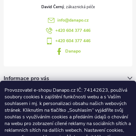
u
David Černý
info
@
danapo.cz
+420 604 377 446
+420 604 377 446
Danapo
Informace pro vás
Provozovatel e-shopu Danapo.cz IČ: 74142623, používá
Dotazník
soubory cookies k zajištění funkčnosti webu a s Vaším
souhlasem i mj. k personalizaci obsahu našich webových
stránek. Kliknutím na tlačítko „Souhlasím“ vyjádříte svůj
Co upřednosťnujete?
souhlas s využíváním cookies a předáním údajů o chování
na webu pro zobrazení cílené reklamy na sociálních sítích a
Počet hlasů:
437
reklamních sítích na dalších webech. Nastavení cookies,