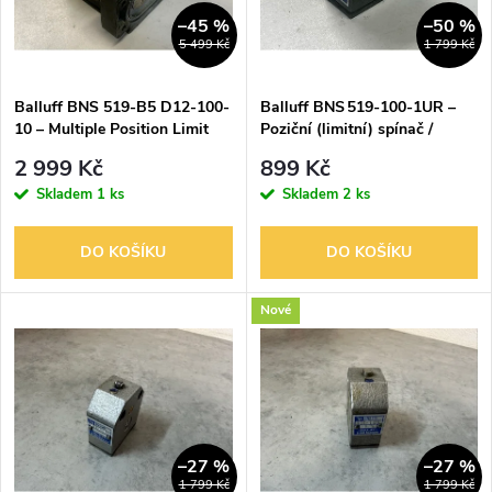
n
i
–45 %
–50 %
5 499 Kč
1 799 Kč
í
s
p
Balluff BNS 519-B5 D12-100-
Balluff BNS 519‑100‑1UR –
10 – Multiple Position Limit
Poziční (limitní) spínač /
p
Switch
poziční senzor
r
2 999 Kč
899 Kč
r
Skladem
1 ks
Skladem
2 ks
o
o
DO KOŠÍKU
DO KOŠÍKU
d
d
Nové
u
u
k
k
t
t
–27 %
–27 %
1 799 Kč
1 799 Kč