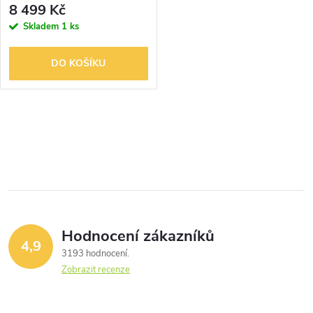
8 499 Kč
Skladem
1 ks
DO KOŠÍKU
O
v
l
á
Hodnocení zákazníků
d
4,9
3193 hodnocení
a
Zobrazit recenze
c