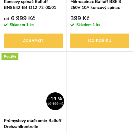
Koncový spínač Balluff
Mikrospínač Balluff BSE 8
BNS 542‑B4‑D12‑72-00/01
250V 10A koncový spínač -
spodní spínání
6 999 Kč
399 Kč
od
Skladem
1 ks
Skladem
1 ks
ZOBRAZIT
DO KOŠÍKU
Použité
–19 %
10 499 Kč
Průmyslový otáčkoměr Balluff
Drehzahlkontrolle
BES 516‑600‑S33‑A