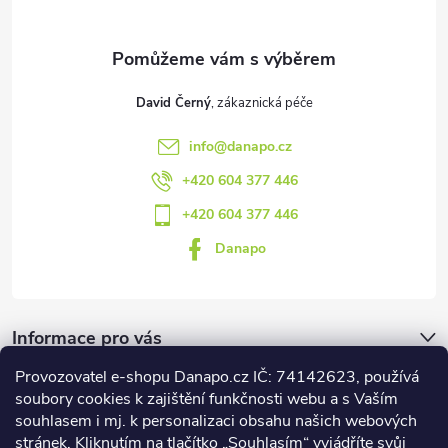
í
David Černý
info
@
danapo.cz
+420 604 377 446
+420 604 377 446
Danapo
Informace pro vás
Provozovatel e-shopu Danapo.cz IČ: 74142623, používá
Dotazník
soubory cookies k zajištění funkčnosti webu a s Vaším
souhlasem i mj. k personalizaci obsahu našich webových
stránek. Kliknutím na tlačítko „Souhlasím“ vyjádříte svůj