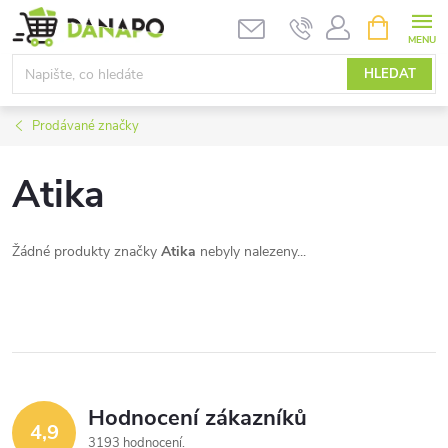
Přejít
NÁKUPNÍ
KOŠÍK
na
obsah
HLEDAT
Prodávané značky
Atika
Žádné produkty značky
Atika
nebyly nalezeny...
Hodnocení zákazníků
4,9
3193 hodnocení