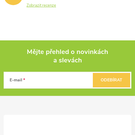
Zobrazit recenze
Mějte přehled o novinkách
a slevách
Z
á
E-mail
ODEBÍRAT
p
a
t