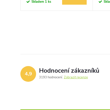
o
Skladem
1 ks
Skl
u
d
k
u
O
t
v
k
ů
l
t
á
ů
d
Hodnocení zákazníků
4,9
a
3193 hodnocení
Zobrazit recenze
c
í
p