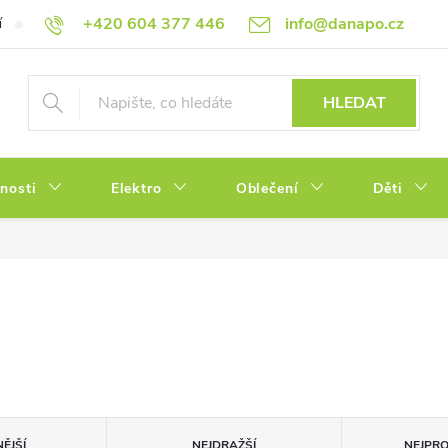
+420 604 377 446
info@danapo.cz
í
Hodnocení obchodu
Obchodní podmínky
Reklamace a výměn
HLEDAT
tnosti
Elektro
Oblečení
Děti
ĚJŠÍ
NEJDRAŽŠÍ
NEJPR