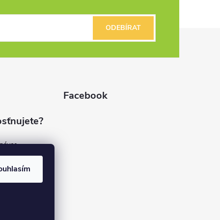
ODEBÍRAT
Facebook
sťnujete?
dnávce
(7%)
rvis
ouhlasím
(9%)
rma
(84%)
37