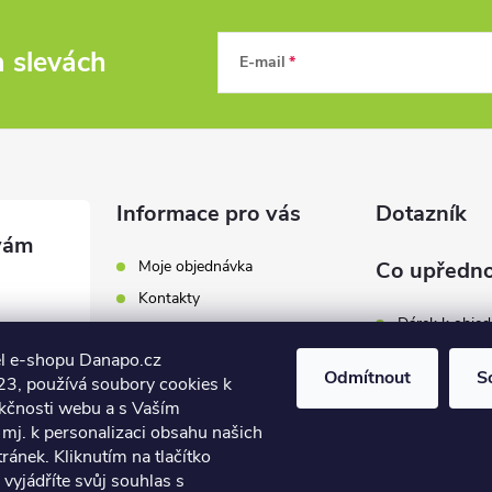
a slevách
E-mail
Informace pro vás
Dotazník
Moje objednávka
Co upředno
Kontakty
Dárek k obje
Odběrná místa a doručení
l e-shopu Danapo.cz
Hodnocení obchodu
Zákaznický se
Odmítnout
S
3, používá soubory cookies k
Obchodní podmínky
nkčnosti webu a s Vaším
Dopravu zda
.cz
Reklamace a výměna zboží
mj. k personalizaci obsahu našich
7 446
ánek. Kliknutím na tlačítko
Počet hlasů:
4
Podmínky ochrany osobních
údajů
vyjádříte svůj souhlas s
7 446