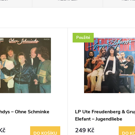
Použité
hdys – Ohne Schminke
LP Ute Freudenberg & Gr
Elefant – Jugendliebe
Kč
249 Kč
DO KOŠÍKU
DO K