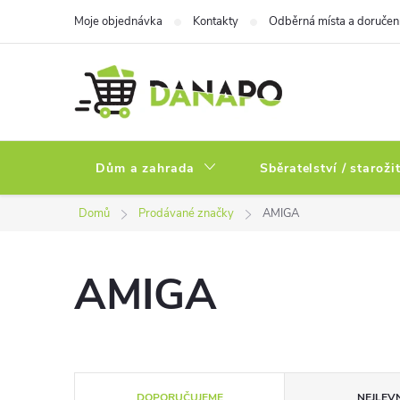
Přejít
Moje objednávka
Kontakty
Odběrná místa a doručen
na
obsah
Dům a zahrada
Sběratelství / staroži
Domů
Prodávané značky
AMIGA
AMIGA
Ř
DOPORUČUJEME
NEJLEVN