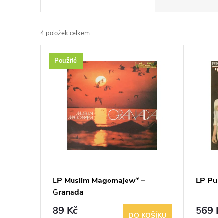
a
4
položek celkem
z
V
Použité
e
ý
n
p
í
i
p
s
r
p
LP Muslim Magomajew* –
LP Pu
o
Granada
r
d
89 Kč
569 
DO KOŠÍKU