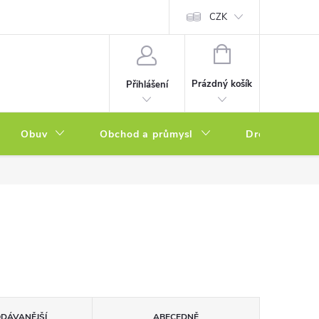
a zboží
Podmínky ochrany osobních údajů
CZK
Soubory cookies
N
NÁKUPNÍ
KOŠÍK
Prázdný košík
Přihlášení
Obuv
Obchod a průmysl
Drogerie
ODÁVANĚJŠÍ
ABECEDNĚ