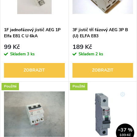
n
i
í
s
p
1F jednofázový jistič AEG 1P
3F jistič tří fázový AEG 3P B
Elfa E81 C U 6kA
(U) ELFA E83
p
r
99 Kč
189 Kč
r
Skladem
3 ks
Skladem
2 ks
o
o
ZOBRAZIT
ZOBRAZIT
d
d
Použité
Použité
u
u
k
k
t
t
–37 %
139 Kč