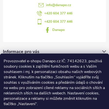
info
@
danapo.cz
+420 604 377 446
+420 604 377 446
Danapo
Informace pro vás
Provozovatel e-shopu Danapo.cz IČ: 74142623, používá
Dotazník
soubory cookies k zajištění funkčnosti webu a s Vaším
souhlasem i mj. k personalizaci obsahu našich webových
stránek. Kliknutím na tlačítko „Souhlasím“ vyjádříte svůj
Co upřednosťnujete?
souhlas s využíváním cookies a předáním údajů o chování
na webu pro zobrazení cílené reklamy na sociálních sítích a
Počet hlasů:
437
reklamních sítích na dalších webech. Nastavení cookies,
Facebook
personalizace a reklamy si můžete změnit kliknutím na
tlačítko „Nastavení“.