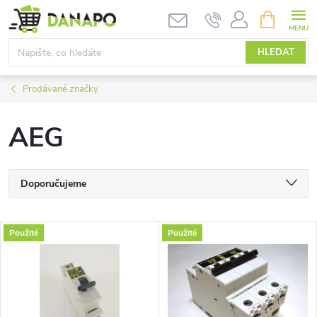
Přejít
NÁKUPNÍ
KOŠÍK
na
obsah
HLEDAT
Prodávané značky
AEG
Ř
Doporučujeme
a
Nejlevnější
V
Použité
Použité
Nejdražší
z
ý
Nejprodávanější
e
p
Abecedně