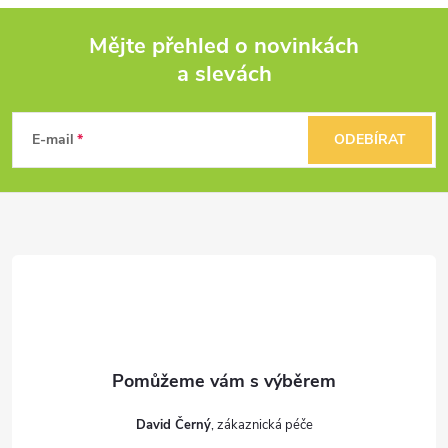
p
Mějte přehled o novinkách
r
a slevách
Z
v
k
á
E-mail
ODEBÍRAT
y
p
v
a
ý
t
p
i
í
s
u
David Černý