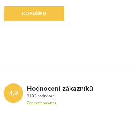
DO KOŠÍKU
O
v
l
á
Hodnocení zákazníků
d
4,9
3193 hodnocení
a
Zobrazit recenze
c
í