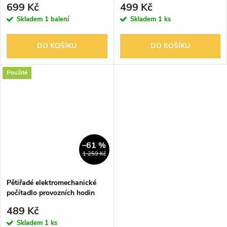
699 Kč
499 Kč
Skladem
1 balení
Skladem
1 ks
DO KOŠÍKU
DO KOŠÍKU
Použité
–61 %
1 259 Kč
Pětiřadé elektromechanické
počítadlo provozních hodin
AEG LZ4 220V/50Hz
489 Kč
Skladem
1 ks