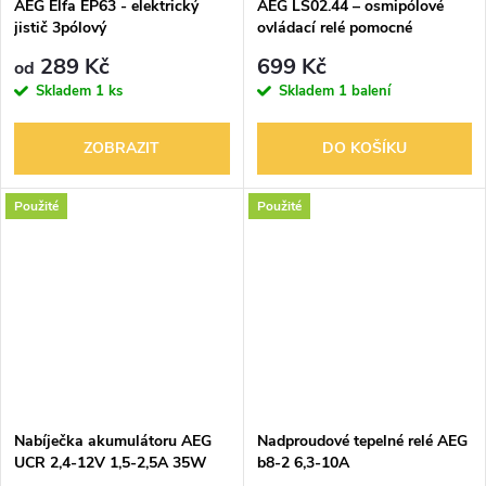
AEG Elfa EP63 - elektrický
AEG LS02.44 – osmipólové
jistič 3pólový
ovládací relé pomocné
289 Kč
699 Kč
od
Skladem
1 ks
Skladem
1 balení
ZOBRAZIT
DO KOŠÍKU
Použité
Použité
Nabíječka akumulátoru AEG
Nadproudové tepelné relé AEG
UCR 2,4-12V 1,5-2,5A 35W
b8-2 6,3-10A