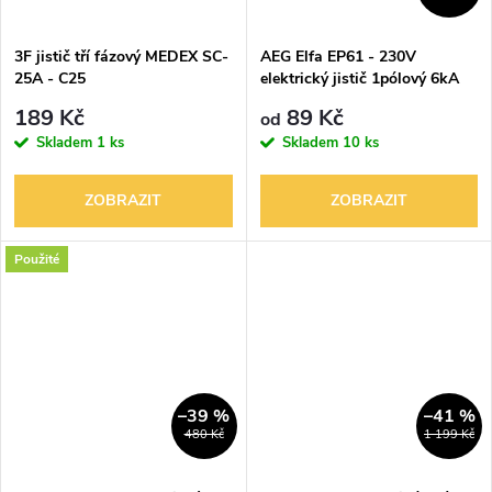
ů
ů
3F jistič tří fázový MEDEX SC-
AEG Elfa EP61 - 230V
25A - C25
elektrický jistič 1pólový 6kA
189 Kč
89 Kč
od
Skladem
1 ks
Skladem
10 ks
ZOBRAZIT
ZOBRAZIT
Použité
–39 %
–41 %
480 Kč
1 199 Kč