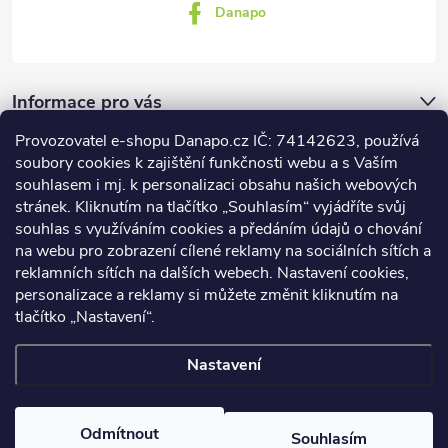
Danapo
Informace pro vás
Provozovatel e-shopu Danapo.cz IČ: 74142623, používá
Dotazník
soubory cookies k zajištění funkčnosti webu a s Vaším
souhlasem i mj. k personalizaci obsahu našich webových
stránek. Kliknutím na tlačítko „Souhlasím“ vyjádříte svůj
Co upřednosťnujete?
souhlas s využíváním cookies a předáním údajů o chování
na webu pro zobrazení cílené reklamy na sociálních sítích a
Počet hlasů:
437
reklamních sítích na dalších webech. Nastavení cookies,
Facebook
personalizace a reklamy si můžete změnit kliknutím na
tlačítko „Nastavení“.
Nastavení
Copyright 2026
DANAPO - David Černý
. Všechna práva vyhrazena.
Upravit nastavení cookies
Odmítnout
Souhlasím