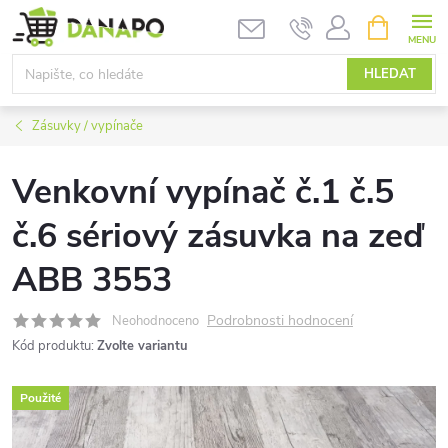
Přejít
NÁKUPNÍ
KOŠÍK
na
obsah
HLEDAT
Zásuvky / vypínače
Venkovní vypínač č.1 č.5
č.6 sériový zásuvka na zeď
ABB 3553
Podrobnosti hodnocení
Neohodnoceno
Kód produktu:
Zvolte variantu
Použité