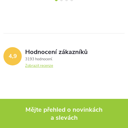
Hodnocení zákazníků
4,9
3193 hodnocení
Zobrazit recenze
Mějte přehled o novinkách
a slevách
Z