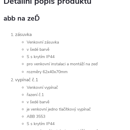
Detailní popis produktu
abb na zeĎ
zásuvka
Venkovní zásuvka
v šedé barvě
S s krytím IP44
pro venkovní instalaci a montáží na zeď
rozměry 62x40x70mm
vypínač č.1
Venkovní vypínač
řazení č.1
v šedé barvě
je venkovní jedno tlačítkový vypínač
ABB 3553
S s krytím IP44