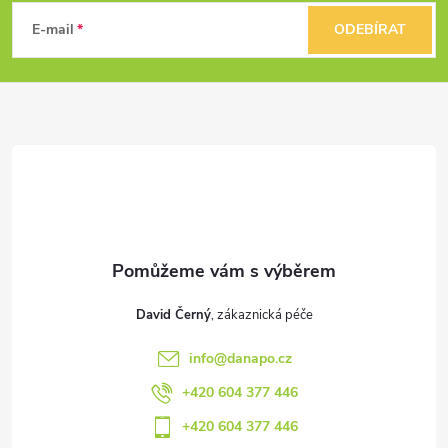
á
E-mail
ODEBÍRAT
p
a
t
í
David Černý
info
@
danapo.cz
+420 604 377 446
+420 604 377 446