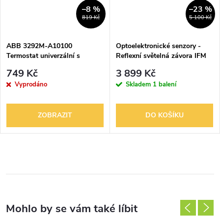
–8 %
–23 %
819 Kč
5 100 Kč
ABB 3292M-A10100
Optoelektronické senzory -
Termostat univerzální s
Reflexní světelná závora IFM
otočným nastavením teploty
OU5070
749 Kč
3 899 Kč
(ovl. jednotka), bílá/ledová bílá
Vyprodáno
Skladem
1 balení
ZOBRAZIT
DO KOŠÍKU