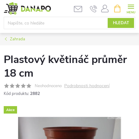
Přejít
NÁKUPNÍ
KOŠÍK
na
obsah
HLEDAT
Zahrada
Plastový květináč průměr
18 cm
Podrobnosti hodnocení
Neohodnoceno
Kód produktu:
2882
Akce