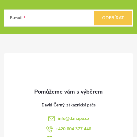
Z
á
E-mail
ODEBÍRAT
p
a
t
í
David Černý
info
@
danapo.cz
+420 604 377 446