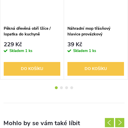
Pěkná dřevěná obří lžíce /
Náhradní mop třásňový
lopatka do kuchyně
hlavice provázkový
229 Kč
39 Kč
Skladem
1 ks
Skladem
1 ks
DO KOŠÍKU
DO KOŠÍKU