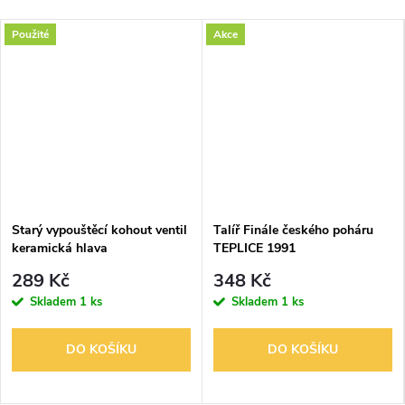
Použité
Akce
Starý vypouštěcí kohout ventil
Talíř Finále českého poháru
keramická hlava
TEPLICE 1991
289 Kč
348 Kč
Skladem
1 ks
Skladem
1 ks
DO KOŠÍKU
DO KOŠÍKU