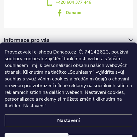
+420 604 377 446
Danapo
Informace pro vás
Provozovatel e-shopu Danapo.cz IČ: 74142623, používá
Dotazník
soubory cookies k zajištění funkčnosti webu a s Vaším
souhlasem i mj. k personalizaci obsahu našich webových
stránek. Kliknutím na tlačítko „Souhlasím“ vyjádříte svůj
Co upřednosťnujete?
souhlas s využíváním cookies a předáním údajů o chování
na webu pro zobrazení cílené reklamy na sociálních sítích a
Počet hlasů:
437
reklamních sítích na dalších webech. Nastavení cookies,
Facebook
personalizace a reklamy si můžete změnit kliknutím na
tlačítko „Nastavení“.
Nastavení
Copyright 2026
DANAPO - David Černý
. Všechna práva vyhrazena.
Upravit nastavení cookies