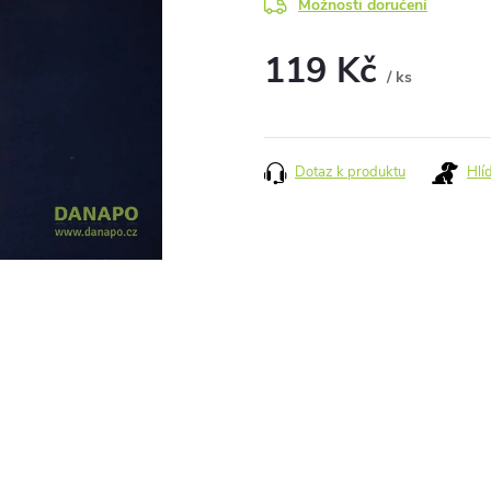
Možnosti doručení
119 Kč
/ ks
Měrná
cena:
Dotaz k produktu
Hlí