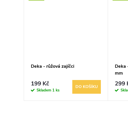
Deka - růžová zajíčci
Deka 
mm
199 Kč
299 
KOŠÍKU
DO KOŠÍKU
Skladem
1 ks
Skl