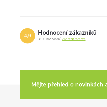
Hodnocení zákazníků
4,9
3193 hodnocení
Zobrazit recenze
Mějte přehled o novinkách
Z
á