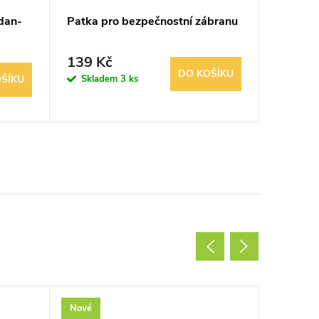
dan-
Patka pro bezpečnostní zábranu
Ochrana
139 Kč
79 Kč
DO KOŠÍKU
Skladem
3 ks
Sklad
ŠÍKU
Nové
Nové