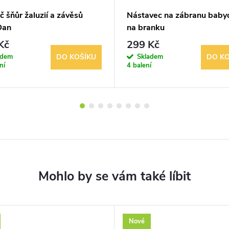
č šňůr žaluzií a závěsů
Nástavec na zábranu baby
Dan
na branku
Kč
299 Kč
adem
Skladem
DO KOŠÍKU
DO KO
ní
4 balení
Nové