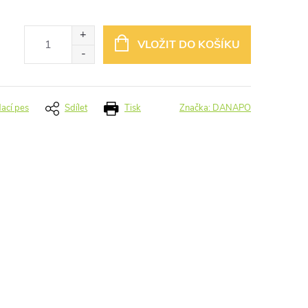
VLOŽIT DO KOŠÍKU
dací pes
Sdílet
Tisk
Značka:
DANAPO