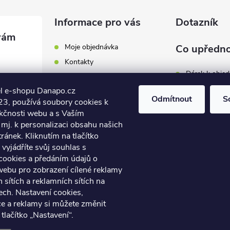
Informace pro vás
Dotazník
Moje objednávka
Co upředno
Kontakty
Dárek k obje
Odběrná místa a doručení
l e-shopu Danapo.cz
Hodnocení obchodu
Zákaznický se
Odmítnout
S
3, používá soubory cookies k
Obchodní podmínky
nkčnosti webu a s Vaším
Dopravu zda
.cz
Reklamace a výměna zboží
mj. k personalizaci obsahu našich
7 446
ánek. Kliknutím na tlačítko
Počet hlasů:
4
Podmínky ochrany osobních
údajů
vyjádříte svůj souhlas s
7 446
cookies a předáním údajů o
Soubory cookies
webu pro zobrazení cílené reklamy
Napište nám
h sítích a reklamních sítích na
Jak nakupovat? / How to
ech. Nastavení cookies,
shop?
ce a reklamy si můžete změnit
 tlačítko „Nastavení“.