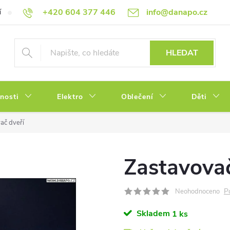
+420 604 377 446
info@danapo.cz
í
Hodnocení obchodu
Obchodní podmínky
Reklamace a výměn
HLEDAT
tnosti
Elektro
Oblečení
Děti
ač dveří
Zastavovač
P
Neohodnoceno
Skladem
1 ks