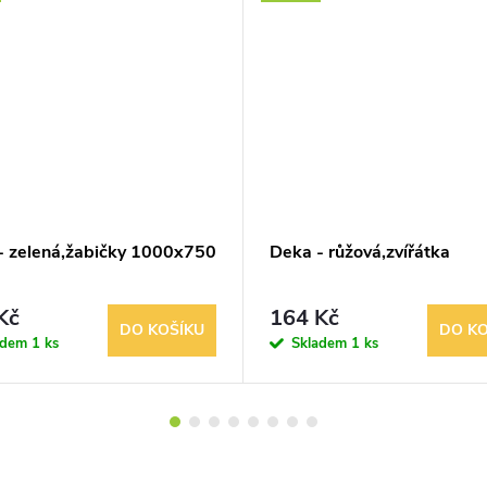
- zelená,žabičky 1000x750
Deka - růžová,zvířátka
Kč
164 Kč
DO KOŠÍKU
DO KO
adem
1 ks
Skladem
1 ks