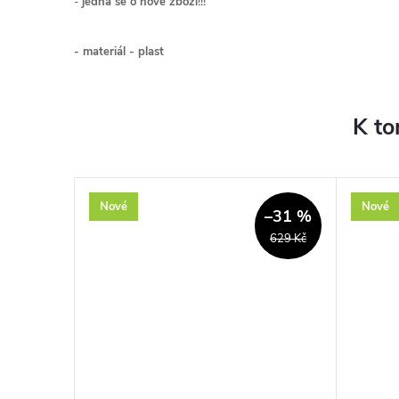
-
jedná se o nové zboží!!!
- materiál - plast
K to
Nové
Nové
–31 %
629 Kč