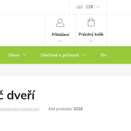
a zboží
Podmínky ochrany osobních údajů
CZK
Soubory cookies
N
NÁKUPNÍ
KOŠÍK
Prázdný košík
Přihlášení
Obuv
Obchod a průmysl
Drogerie
 dveří
odrobnosti hodnocení
Kód produktu:
2026