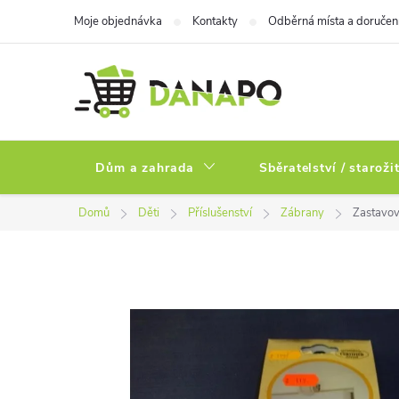
Přejít
Moje objednávka
Kontakty
Odběrná místa a doručen
na
obsah
Dům a zahrada
Sběratelství / staroži
Domů
Děti
Příslušenství
Zábrany
Zastavov