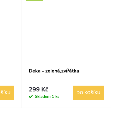
Deka - zelená,zvířátka
Deka - 
299 Kč
309 K
ŠÍKU
DO KOŠÍKU
Skladem
1 ks
Sklad