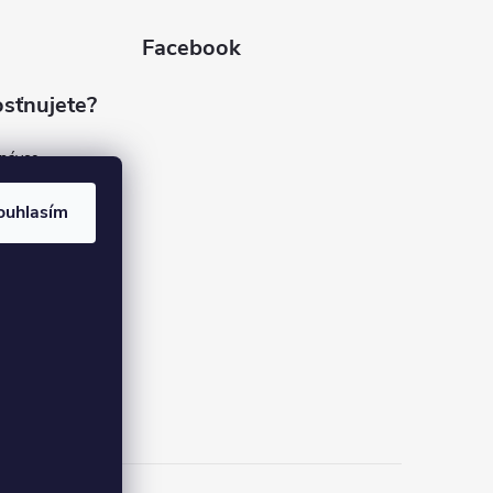
Facebook
sťnujete?
dnávce
(7%)
rvis
ouhlasím
(9%)
rma
(84%)
37