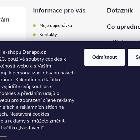
Informace pro vás
Dotazník
Moje objednávka
Co upředno
Kontakty
Dárek k obje
Odběrná místa a doručení
l e-shopu Danapo.cz
Hodnocení obchodu
Zákaznický se
Odmítnout
S
3, používá soubory cookies k
Obchodní podmínky
nkčnosti webu a s Vaším
Dopravu zda
.cz
Reklamace a výměna zboží
mj. k personalizaci obsahu našich
7 446
ánek. Kliknutím na tlačítko
Počet hlasů:
4
Podmínky ochrany osobních
údajů
vyjádříte svůj souhlas s
7 446
cookies a předáním údajů o
Soubory cookies
webu pro zobrazení cílené reklamy
Napište nám
h sítích a reklamních sítích na
Jak nakupovat? / How to
ech. Nastavení cookies,
shop?
ce a reklamy si můžete změnit
 tlačítko „Nastavení“.