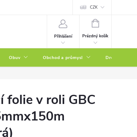
a zboží
Podmínky ochrany osobních údajů
CZK
Soubory cookies
N
NÁKUPNÍ
KOŠÍK
Prázdný košík
Přihlášení
Obuv
Obchod a průmysl
Drogerie
 folie v roli GBC
35mmx150m
rá)