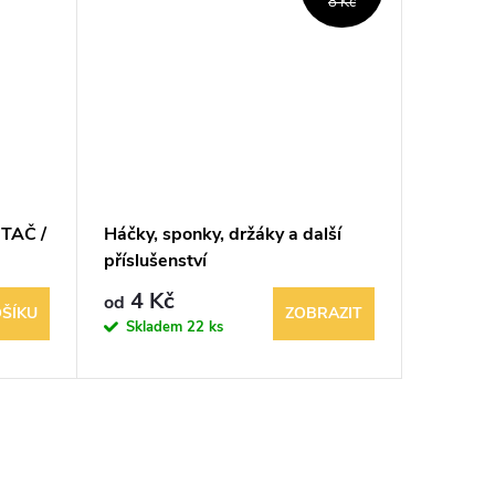
8 Kč
TAČ /
Háčky, sponky, držáky a další
Světeln
příslušenství
cedule 
4 Kč
688 K
od
ŠÍKU
ZOBRAZIT
Skladem
22 ks
Sklad