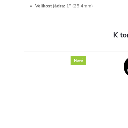
Velikost jádra:
1" (25,4mm)
K to
Nové