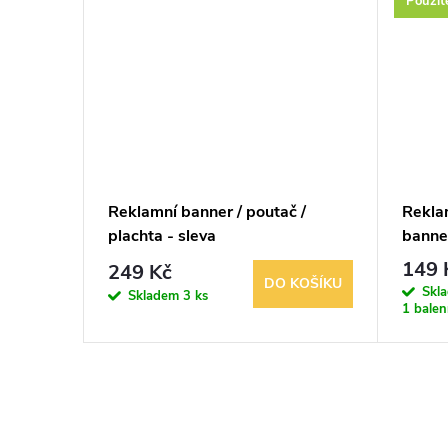
Použit
ký na
Reklamní banner / poutač /
Rekla
plachta - sleva
banne
149 
249 Kč
KOŠÍKU
DO KOŠÍKU
Skl
Skladem
3 ks
1 balen