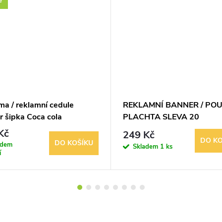
é
ma / reklamní cedule
REKLAMNÍ BANNER / POU
r šipka Coca cola
PLACHTA SLEVA 20
Kč
249 Kč
DO KO
DO KOŠÍKU
adem
Skladem
1 ks
í