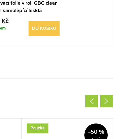
ací folie v roli GBC clear
samolepící lesklá
 Kč
dem
DO KOŠÍKU
Použité
Akce
–50 %