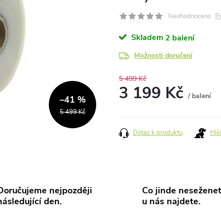
P
Neohodnoceno
Skladem
2 balení
Možnosti doručení
5 499 Kč
3 199 Kč
/ balení
–41 %
Měrná
5 499 Kč
cena:
Dotaz k produktu
Hlí
Doručujeme nejpozději
Co jinde neseženet
následující den.
u nás najdete.