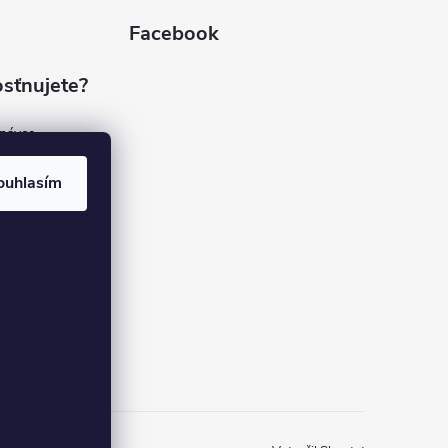
Facebook
sťnujete?
dnávce
(7%)
rvis
ouhlasím
(9%)
rma
(84%)
37