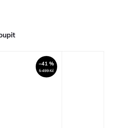
oupit
–41 %
5 499 Kč