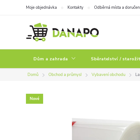
Přejít
Moje objednávka
Kontakty
Odběrná místa a doručen
na
obsah
Dům a zahrada
Sběratelství / staroži
Domů
Obchod a průmysl
Vybavení obchodu
La
Nové