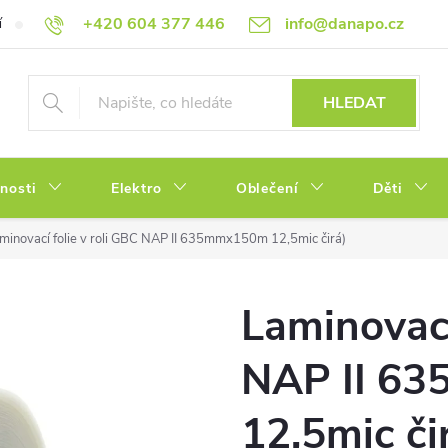
+420 604 377 446
info@danapo.cz
í
Hodnocení obchodu
Obchodní podmínky
Reklamace a výměn
HLEDAT
tnosti
Elektro
Oblečení
Děti
minovací folie v roli GBC NAP II 635mmx150m 12,5mic čirá)
Laminovací
NAP II 6
12,5mic či