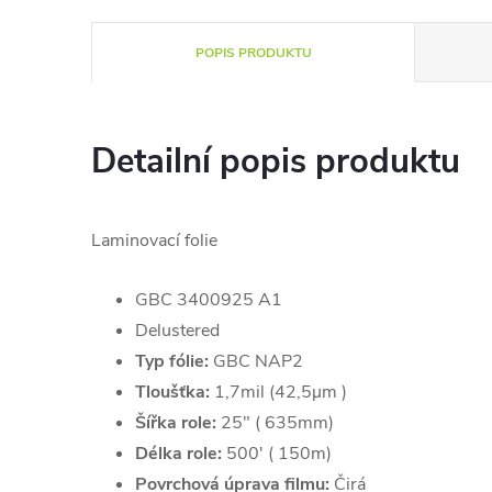
POPIS PRODUKTU
Detailní popis produktu
Laminovací folie
GBC 3400925 A1
Delustered
Typ fólie:
GBC NAP2
Tloušťka:
1,7
mil (42,5µm )
Šířka role:
25" ( 635mm)
Délka role:
5
00' ( 150m)
Povrchová úprava filmu:
Čirá