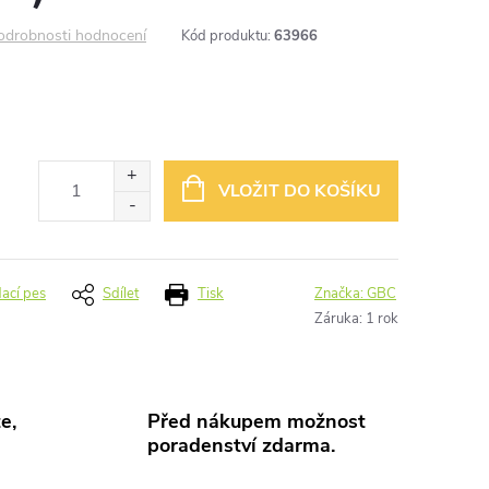
odrobnosti hodnocení
Kód produktu:
63966
VLOŽIT DO KOŠÍKU
dací pes
Sdílet
Tisk
Značka:
GBC
Záruka
:
1 rok
e,
Před nákupem možnost
poradenství zdarma.