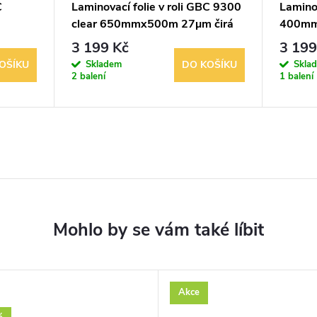
C
Laminovací folie v roli GBC 9300
Laminov
clear 650mmx500m 27µm čirá
400mm 
3 199 Kč
3 199
Skladem
Skla
OŠÍKU
DO KOŠÍKU
2 balení
1 balení
Akce