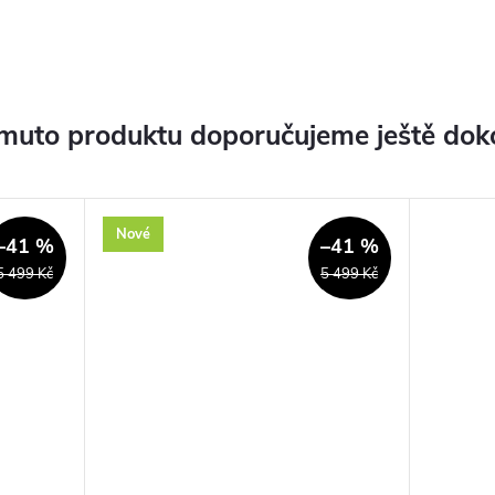
muto produktu doporučujeme ještě dok
Nové
–41 %
–41 %
5 499 Kč
5 499 Kč