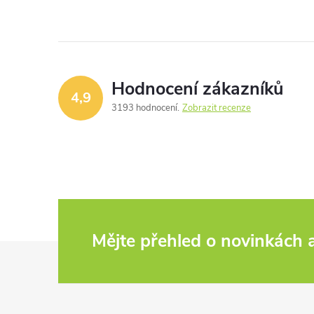
Hodnocení zákazníků
4,9
3193 hodnocení
Zobrazit recenze
Mějte přehled o novinkách
Z
á