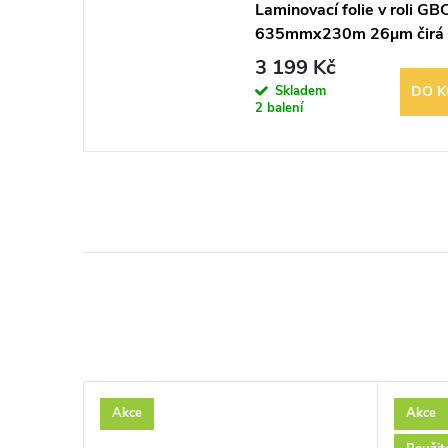
Laminovací folie v roli GB
635mmx230m 26µm čirá
3 199 Kč
Skladem
DO K
2 balení
Akce
Akce