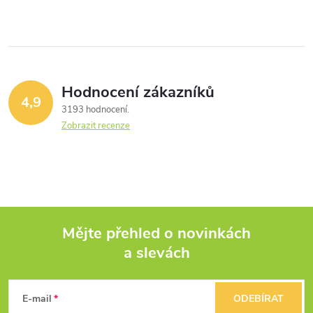
Hodnocení zákazníků
4,9
3193 hodnocení
Zobrazit recenze
Mějte přehled o novinkách
a slevách
Z
á
E-mail
ODEBÍRAT