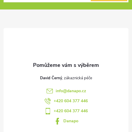
p
a
t
í
David Černý
info
@
danapo.cz
+420 604 377 446
+420 604 377 446
Danapo