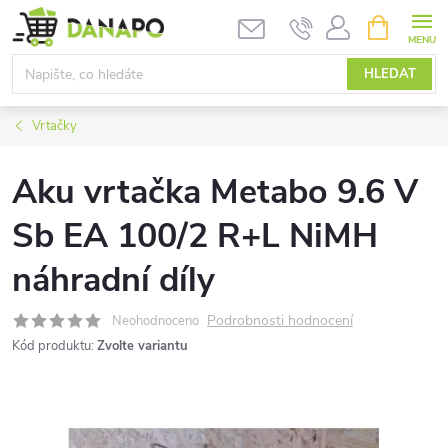
Přejít
NÁKUPNÍ
KOŠÍK
na
obsah
HLEDAT
Vrtačky
Aku vrtačka Metabo 9.6 V
Sb EA 100/2 R+L NiMH
náhradní díly
Podrobnosti hodnocení
Neohodnoceno
Kód produktu:
Zvolte variantu