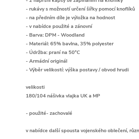
- 2 náprsní kapsy se zapínáním na knoflíky
- rukávy s možností určení šířky pomocí knoflíků
- na předním díle je výložka na hodnost
- v nabídce použité a zánovní
- Barva: DPM - Woodland
- Materiál: 65% bavlna, 35% polyester
- Údržba: praní na 50°C
- Armádní originál
- Výběr velikostí: výška postavy / obvod hrudi
velikosti
180/104 nášivka vlajka UK a MP
- použité- zachovalé
v nabídce další spousta vojenského oblečení, růz