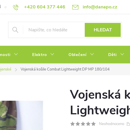
+420 604 377 446
info@danapo.cz
í
Hodnocení obchodu
Obchodní podmínky
Reklamace a výměn
HLEDAT
tnosti
Elektro
Oblečení
Děti
jenské
Vojenská košile Combat Lightweight DP MP 180/104
Vojenská 
Lightweig
P
Neohodnoceno