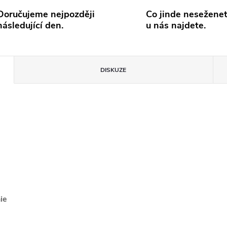
Doručujeme nejpozději
Co jinde neseženet
následující den.
u nás najdete.
DISKUZE
nie