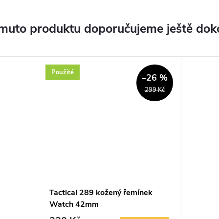
muto produktu doporučujeme ještě dok
Použité
–26 %
299 Kč
Tactical 289 kožený řemínek
Watch 42mm