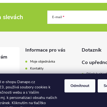
a slevách
E-mail
Informace pro vás
Dotazník
Moje objednávka
Co upředno
Kontakty
Dárek k obje
Odběrná místa a doručení
l e-shopu Danapo.cz
Hodnocení obchodu
Zákaznický se
Odmítnout
S
3, používá soubory cookies k
Obchodní podmínky
nkčnosti webu a s Vaším
Dopravu zda
.cz
Reklamace a výměna zboží
mj. k personalizaci obsahu našich
7 446
ánek. Kliknutím na tlačítko
Počet hlasů:
4
Podmínky ochrany osobních