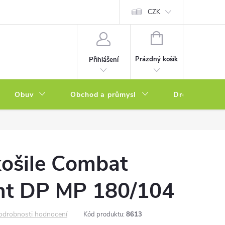
a zboží
Podmínky ochrany osobních údajů
CZK
Soubory cookies
N
NÁKUPNÍ
KOŠÍK
Prázdný košík
Přihlášení
Obuv
Obchod a průmysl
Drogerie
košile Combat
ht DP MP 180/104
odrobnosti hodnocení
Kód produktu:
8613