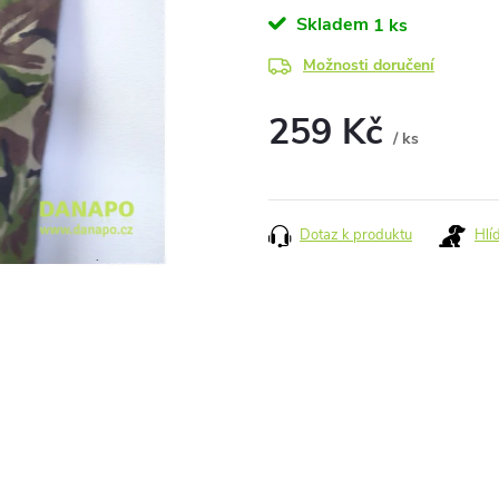
Skladem
1 ks
Možnosti doručení
259 Kč
/ ks
Měrná
cena:
Dotaz k produktu
Hlí