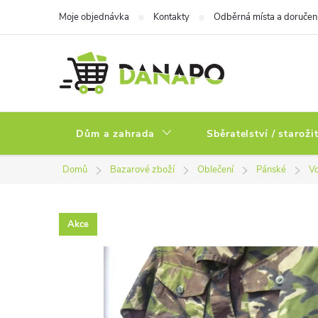
Přejít
Moje objednávka
Kontakty
Odběrná místa a doručen
na
obsah
Dům a zahrada
Sběratelství / staroži
Domů
Bazarové zboží
Oblečení
Pánské
Vo
Akce