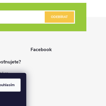
ODEBÍRAT
Facebook
sťnujete?
dnávce
(7%)
rvis
ouhlasím
(9%)
rma
(84%)
37