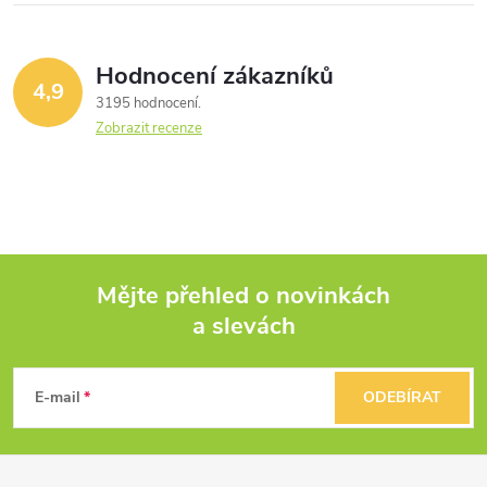
Hodnocení zákazníků
4,9
3195 hodnocení
Zobrazit recenze
Mějte přehled o novinkách
a slevách
Z
á
E-mail
ODEBÍRAT
p