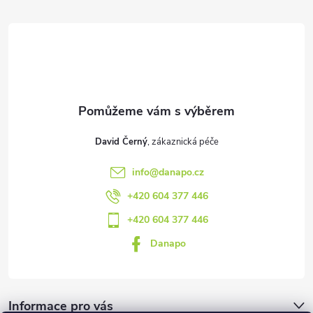
a
t
í
David Černý
info
@
danapo.cz
+420 604 377 446
+420 604 377 446
Danapo
Informace pro vás