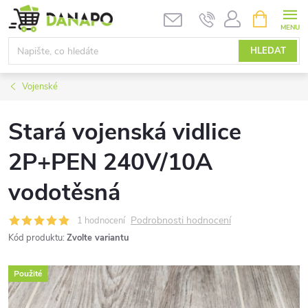
Přejít
NÁKUPNÍ
KOŠÍK
na
obsah
HLEDAT
Vojenské
Stará vojenská vidlice
2P+PEN 240V/10A
vodotěsná
Podrobnosti hodnocení
1 hodnocení
Kód produktu:
Zvolte variantu
Použité