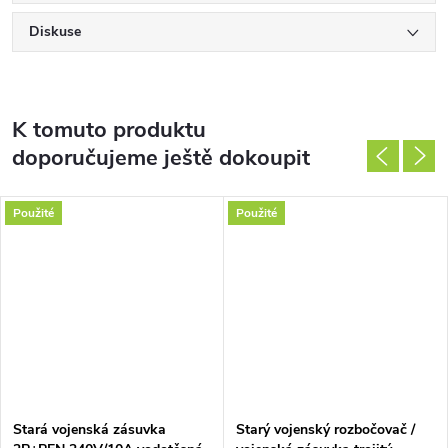
Diskuse
K tomuto produktu
doporučujeme ještě dokoupit
Použité
Použité
DARMA
Stará vojenská zásuvka
Starý vojenský rozbočovač /