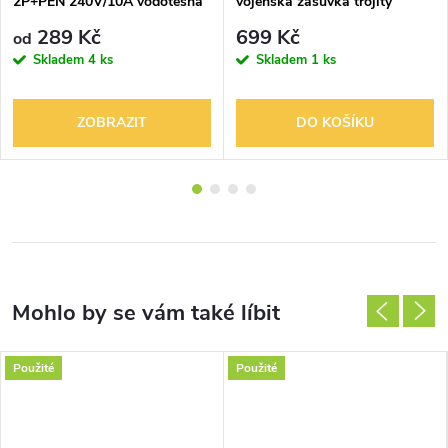
2P+PEN 240V/10A vodotěsná
vojenská zásuvka trojitý
2P+PEN 240V vodotěsný -
289 Kč
699 Kč
od
rozdvojka
Skladem
4 ks
Skladem
1 ks
ZOBRAZIT
DO KOŠÍKU
Použité
Použité