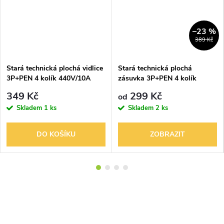
–23 %
389 Kč
Stará technická plochá vidlice
Stará technická plochá
3P+PEN 4 kolík 440V/10A
zásuvka 3P+PEN 4 kolík
vodotěsná Vzor D
440V/10A vodotěsná Vzor D
349 Kč
299 Kč
od
Skladem
1 ks
Skladem
2 ks
DO KOŠÍKU
ZOBRAZIT