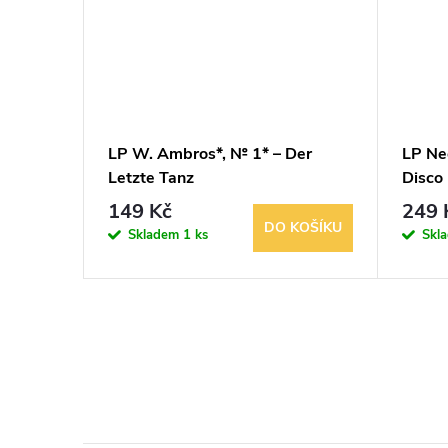
 I've
LP W. Ambros*, № 1* – Der
LP Ne
Letzte Tanz
Disco
149 Kč
249 
KOŠÍKU
DO KOŠÍKU
Skladem
1 ks
Skl