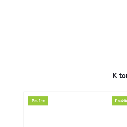
K to
Použité
Použit