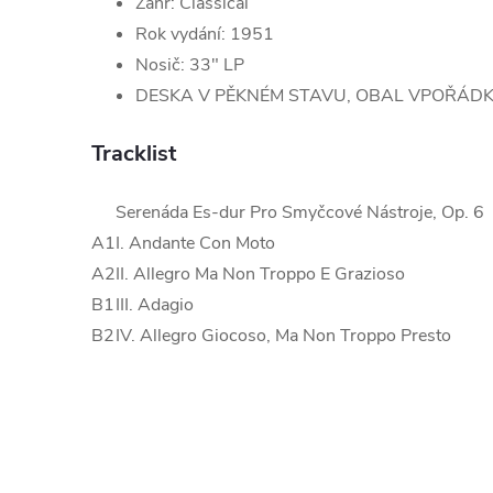
Žánr: Classical
Rok vydání: 1951
Nosič: 33" LP
DESKA V PĚKNÉM STAVU, OBAL VPOŘÁD
Tracklist
Serenáda Es-dur Pro Smyčcové Nástroje, Op. 6
A1
I. Andante Con Moto
A2
II. Allegro Ma Non Troppo E Grazioso
B1
III. Adagio
B2
IV. Allegro Giocoso, Ma Non Troppo Presto