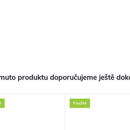
muto produktu doporučujeme ještě dok
é
Použité