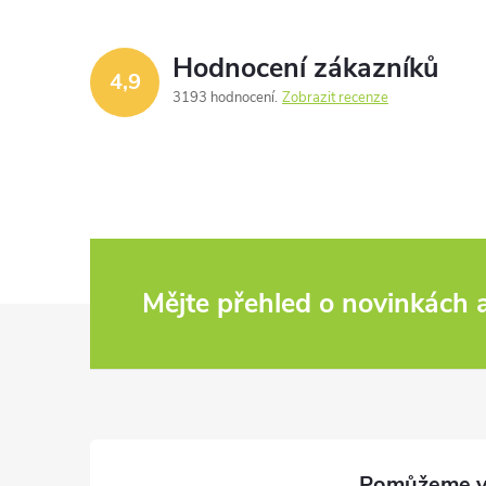
Hodnocení zákazníků
4,9
3193 hodnocení
Zobrazit recenze
Mějte přehled o novinkách
Z
á
p