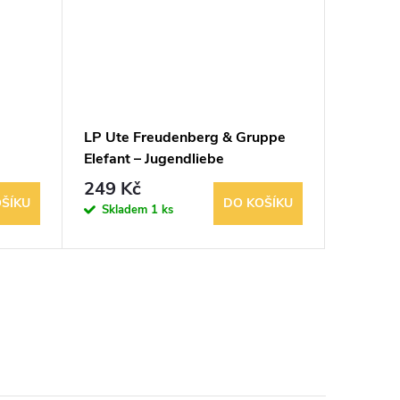
LP Ute Freudenberg & Gruppe
LP Keit
Elefant – Jugendliebe
I'm Just
249 Kč
239 K
ŠÍKU
DO KOŠÍKU
Skladem
1 ks
Sklad