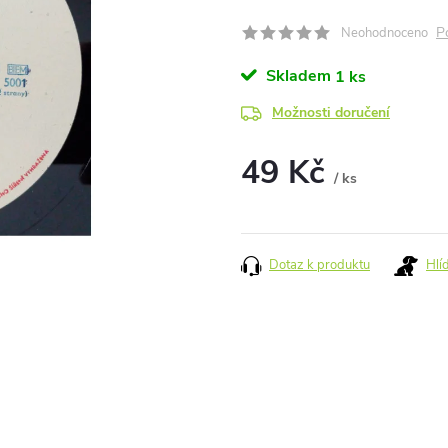
P
Neohodnoceno
Skladem
1 ks
Možnosti doručení
49 Kč
/ ks
Měrná
cena:
Dotaz k produktu
Hlí