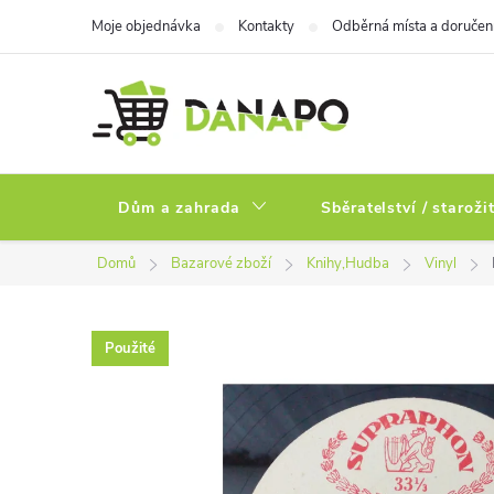
Přejít
Moje objednávka
Kontakty
Odběrná místa a doručen
na
obsah
Dům a zahrada
Sběratelství / staroži
Domů
Bazarové zboží
Knihy,Hudba
Vinyl
Použité