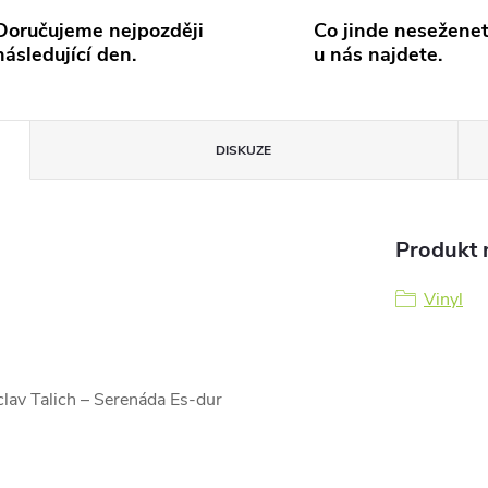
Doručujeme nejpozději
Co jinde neseženet
následující den.
u nás najdete.
DISKUZE
Produkt n
Vinyl
clav Talich – Serenáda Es-dur