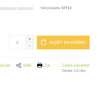
odrobnosti hodnocení
Kód produktu:
57713
VLOŽIT DO KOŠÍKU
dací pes
Sdílet
Tisk
Značka:
Supraphon
Záruka
:
1/2 roku