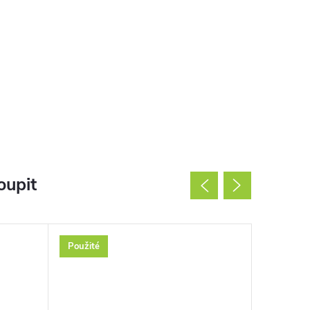
oupit
Použité
Použité