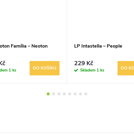
oton Família – Neoton
LP Intastella – People
Kč
229 Kč
DO KOŠÍKU
DO KO
adem
1 ks
Skladem
1 ks