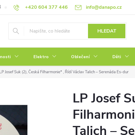
+420 604 377 446
info@danapo.cz
í
Hodnocení obchodu
Obchodní podmínky
Reklamace a výměn
HLEDAT
tnosti
Elektro
Oblečení
Děti
LP Josef Suk (2), Česká Filharmonie* , Řídí Václav Talich – Serenáda Es-dur
LP Josef S
Filharmoni
Talich – S