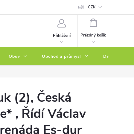
a zboží
Podmínky ochrany osobních údajů
CZK
Soubory cookies
N
NÁKUPNÍ
KOŠÍK
Prázdný košík
Přihlášení
Obuv
Obchod a průmysl
Drogerie
uk (2), Česká
e* , Řídí Václav
erenáda Es-dur