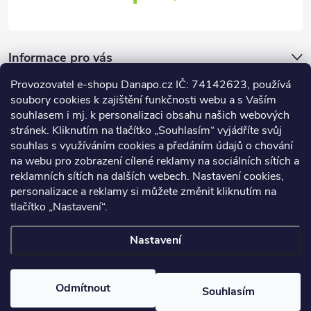
Informace pro vás
Provozovatel e-shopu Danapo.cz IČ: 74142623, používá
Dotazník
soubory cookies k zajištění funkčnosti webu a s Vaším
souhlasem i mj. k personalizaci obsahu našich webových
stránek. Kliknutím na tlačítko „Souhlasím“ vyjádříte svůj
Co upřednosťnujete?
souhlas s využíváním cookies a předáním údajů o chování
na webu pro zobrazení cílené reklamy na sociálních sítích a
Počet hlasů:
437
reklamních sítích na dalších webech. Nastavení cookies,
Facebook
personalizace a reklamy si můžete změnit kliknutím na
tlačítko „Nastavení“.
Nastavení
Copyright 2026
DANAPO - David Černý
. Všechna práva vyhrazena.
Upravit nastavení cookies
Odmítnout
Souhlasím
Vytvořil Shoptet