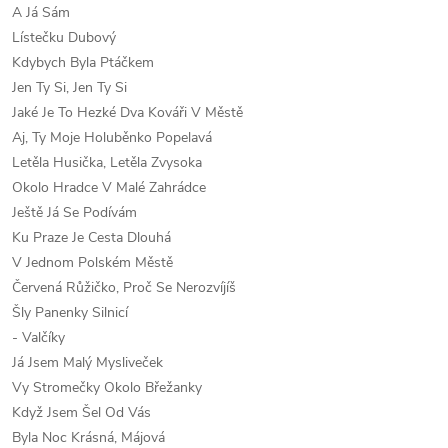
A Já Sám
Lístečku Dubový
Kdybych Byla Ptáčkem
Jen Ty Si, Jen Ty Si
Jaké Je To Hezké Dva Kováři V Městě
Aj, Ty Moje Holuběnko Popelavá
Letěla Husička, Letěla Zvysoka
Okolo Hradce V Malé Zahrádce
Ještě Já Se Podívám
Ku Praze Je Cesta Dlouhá
V Jednom Polském Městě
Červená Růžičko, Proč Se Nerozvíjíš
Šly Panenky Silnicí
- Valčíky
Já Jsem Malý Mysliveček
Vy Stromečky Okolo Břežanky
Když Jsem Šel Od Vás
Byla Noc Krásná, Májová