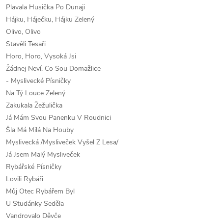
Plavala Husička Po Dunaji
Hájku, Háječku, Hájku Zelený
Olivo, Olivo
Stavěli Tesaři
Horo, Horo, Vysoká Jsi
Žádnej Neví, Co Sou Domažlice
- Myslivecké Písničky
Na Tý Louce Zelený
Zakukala Žežulička
Já Mám Svou Panenku V Roudnici
Šla Má Milá Na Houby
Myslivecká /Mysliveček Vyšel Z Lesa/
Já Jsem Malý Mysliveček
Rybářské Písničky
Lovili Rybáři
Můj Otec Rybářem Byl
U Studánky Seděla
Vandrovalo Děvče