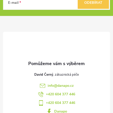
á
E-mail
ODEBÍRAT
p
a
t
í
David Černý
info
@
danapo.cz
+420 604 377 446
+420 604 377 446
Danapo