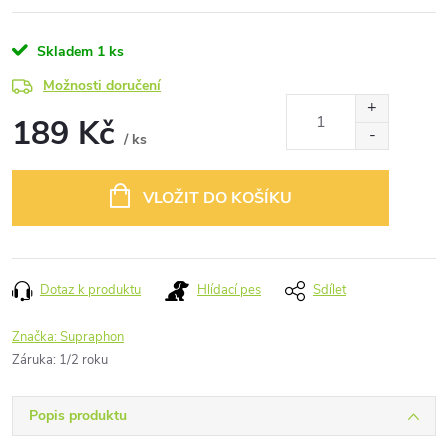
Skladem
1 ks
Možnosti doručení
189 Kč
/ ks
Měrná
cena:
VLOŽIT DO KOŠÍKU
Dotaz k produktu
Hlídací pes
Sdílet
Značka:
Supraphon
Záruka
:
1/2 roku
Popis produktu