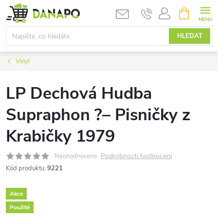
Přejít
NÁKUPNÍ
KOŠÍK
na
obsah
HLEDAT
Vinyl
LP Dechová Hudba
Supraphon ?– Pisničky z
Krabičky 1979
Podrobnosti hodnocení
Neohodnoceno
Kód produktu:
9221
Akce
Použité