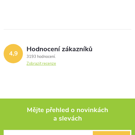
Hodnocení zákazníků
4,9
3193 hodnocení
Zobrazit recenze
Mějte přehled o novinkách
a slevách
Z