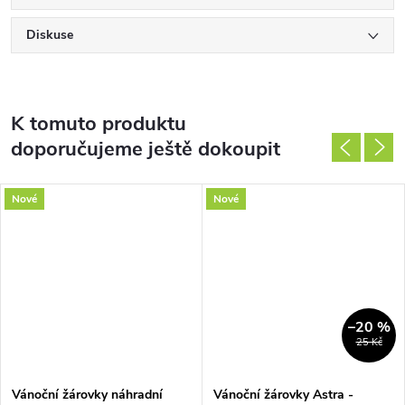
Diskuse
K tomuto produktu
doporučujeme ještě dokoupit
Nové
Nové
–20 %
25 Kč
Vánoční žárovky náhradní
Vánoční žárovky Astra -