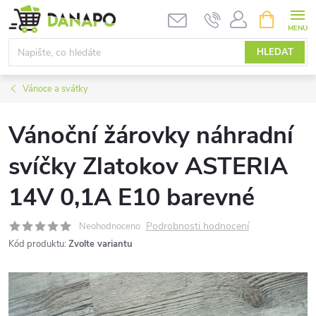
Přejít
NÁKUPNÍ
KOŠÍK
na
obsah
HLEDAT
Vánoce a svátky
Vánoční žárovky náhradní
svíčky Zlatokov ASTERIA
14V 0,1A E10 barevné
Podrobnosti hodnocení
Neohodnoceno
Kód produktu:
Zvolte variantu