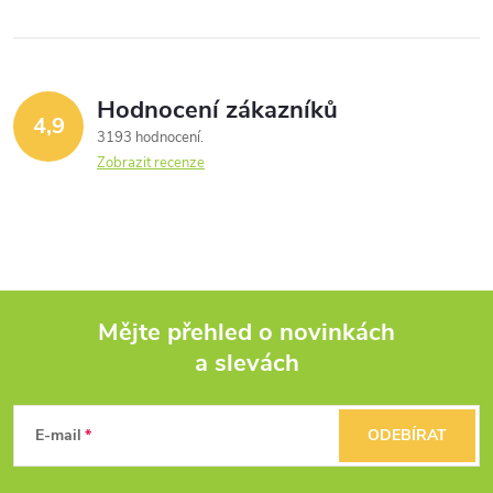
Hodnocení zákazníků
4,9
3193 hodnocení
Zobrazit recenze
Mějte přehled o novinkách
a slevách
Z
á
E-mail
ODEBÍRAT
p