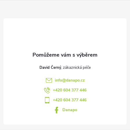
a
t
í
David Černý
info
@
danapo.cz
+420 604 377 446
+420 604 377 446
Danapo