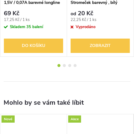
1,5V / 0,07A barevné longline
Stromeček barevný , bílý
20V/0,1A
69 Kč
20 Kč
od
Měrná
Měrná
17,25 Kč / 1 ks
22,25 Kč / 1 ks
cena:
cena:
Skladem
35 balení
Vyprodáno
DO KOŠÍKU
ZOBRAZIT
Nové
Akce