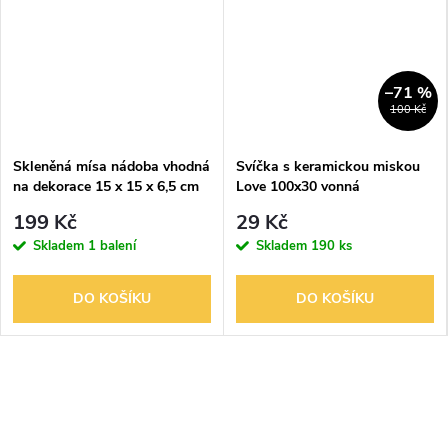
–71 %
100 Kč
Skleněná mísa nádoba vhodná
Svíčka s keramickou miskou
na dekorace 15 x 15 x 6,5 cm
Love 100x30 vonná
199 Kč
29 Kč
Skladem
1 balení
Skladem
190 ks
DO KOŠÍKU
DO KOŠÍKU