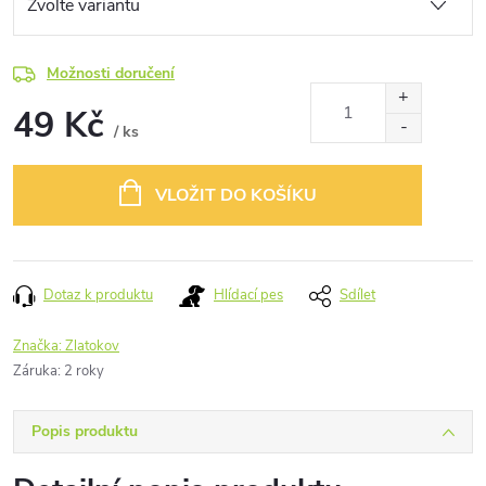
Možnosti doručení
49 Kč
/ ks
Měrná
cena:
VLOŽIT DO KOŠÍKU
Dotaz k produktu
Hlídací pes
Sdílet
Značka:
Zlatokov
Záruka
:
2 roky
Popis produktu