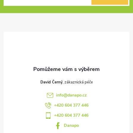
p
a
t
í
David Černý
info
@
danapo.cz
+420 604 377 446
+420 604 377 446
Danapo