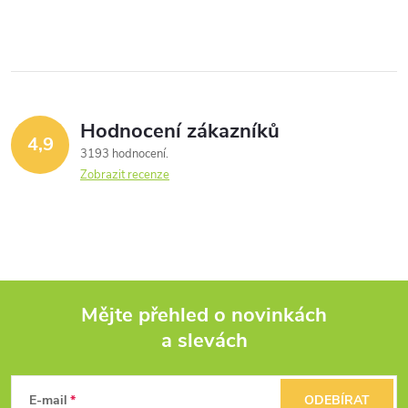
Hodnocení zákazníků
4,9
3193 hodnocení
Zobrazit recenze
Mějte přehled o novinkách
a slevách
Z
á
E-mail
ODEBÍRAT