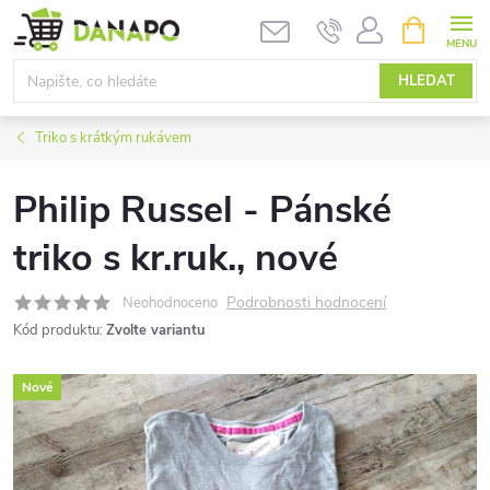
Přejít
NÁKUPNÍ
KOŠÍK
na
obsah
HLEDAT
Triko s krátkým rukávem
Philip Russel - Pánské
triko s kr.ruk., nové
Podrobnosti hodnocení
Neohodnoceno
Kód produktu:
Zvolte variantu
Nové