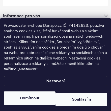
Informace pro vás
Provozovatel e-shopu Danapo.cz IČ: 74142623, používá
Dotazník
soubory cookies k zajištění funkčnosti webu a s Vaším
souhlasem i mj. k personalizaci obsahu našich webových
stránek. Kliknutím na tlačítko „Souhlasím“ vyjádříte svůj
Co upřednosťnujete?
souhlas s využíváním cookies a předáním údajů o chování
na webu pro zobrazení cílené reklamy na sociálních sítích a
Počet hlasů:
437
reklamních sítích na dalších webech. Nastavení cookies,
Facebook
personalizace a reklamy si můžete změnit kliknutím na
tlačítko „Nastavení“.
Nastavení
Copyright 2026
DANAPO - David Černý
. Všechna práva vyhrazena.
Upravit nastavení cookies
Odmítnout
Souhlasím
Vytvořil Shoptet