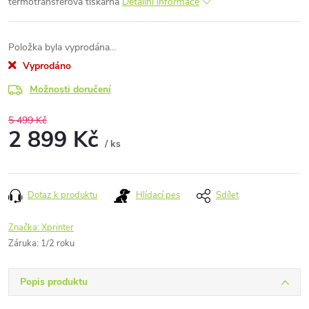
termotransferová tiskárna
Detailní informace
Položka byla vyprodána…
Vyprodáno
Možnosti doručení
5 499 Kč
2 899 Kč
/ ks
Měrná
cena:
Dotaz k produktu
Hlídací pes
Sdílet
Značka:
Xprinter
Záruka
:
1/2 roku
Popis produktu