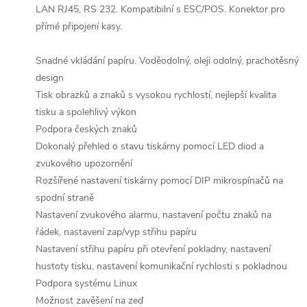
LAN RJ45, RS 232. Kompatibilní s ESC/POS. Konektor pro
přímé připojení kasy.
Snadné vkládání papíru. Voděodolný, oleji odolný, prachotěsný
design
Tisk obrazků a znaků s vysokou rychlostí, nejlepší kvalita
tisku a spolehlivý výkon
Podpora českých znaků
Dokonalý přehled o stavu tiskárny pomocí LED diod a
zvukového upozornění
Rozšířené nastavení tiskárny pomocí DIP mikrospínačů na
spodní straně
Nastavení zvukového alarmu, nastavení počtu znaků na
řádek, nastavení zap/vyp střihu papíru
Nastavení střihu papíru při otevření pokladny, nastavení
hustoty tisku, nastavení komunikační rychlosti s pokladnou
Podpora systému Linux
Možnost zavěšení na zeď