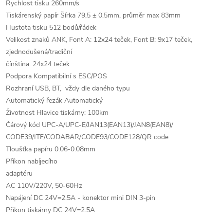
Rychlost tisku 260mm/s
Tiskárenský papír Šírka 79,5 ± 0.5mm, průměr max 83mm
Hustota tisku 512 bodů/řádek
Velikost znaků ANK, Font A: 12x24 teček, Font B: 9x17 teček,
zjednodušená/tradiční
čínština: 24x24 teček
Podpora Kompatibilní s ESC/POS
Rozhraní USB, BT, vždy dle daného typu
Automatický řezák Automatický
Životnost Hlavice tiskárny: 100km
Čárový kód UPC-A/UPC-E/JAN13(EAN13)/JAN8(EAN8)/
CODE39/ITF/CODABAR/CODE93/CODE128/QR code
Tloušťka papíru 0.06-0.08mm
Příkon nabíjecího
adaptéru
AC 110V/220V, 50-60Hz
Napájení DC 24V=2.5A - konektor mini DIN 3-pin
Příkon tiskárny DC 24V=2.5A