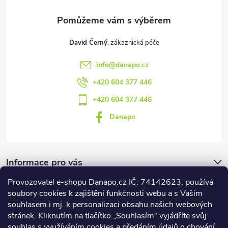
í
David Černý
info
@
danapo.cz
+420 604 377 446
+420 604 377 446
Danapo
Informace pro vás
Provozovatel e-shopu Danapo.cz IČ: 74142623, používá
Dotazník
soubory cookies k zajištění funkčnosti webu a s Vaším
souhlasem i mj. k personalizaci obsahu našich webových
stránek. Kliknutím na tlačítko „Souhlasím“ vyjádříte svůj
Co upřednosťnujete?
souhlas s využíváním cookies a předáním údajů o chování