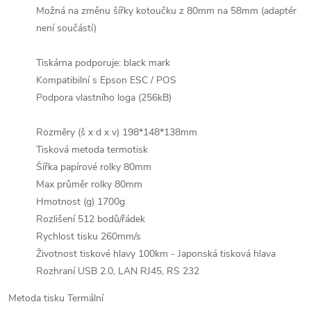
Možná na změnu šířky kotoučku z 80mm na 58mm (adaptér
není součástí)
Tiskárna podporuje: black mark
Kompatibilní s Epson ESC / POS
Podpora vlastního loga (256kB)
Rozměry (š x d x v) 198*148*138mm
Tisková metoda termotisk
Šířka papírové rolky 80mm
Max průměr rolky 80mm
Hmotnost (g) 1700g
Rozlišení 512 bodů/řádek
Rychlost tisku 260mm/s
Životnost tiskové hlavy 100km - Japonská tisková hlava
Rozhraní USB 2.0, LAN RJ45, RS 232
Metoda tisku Termální