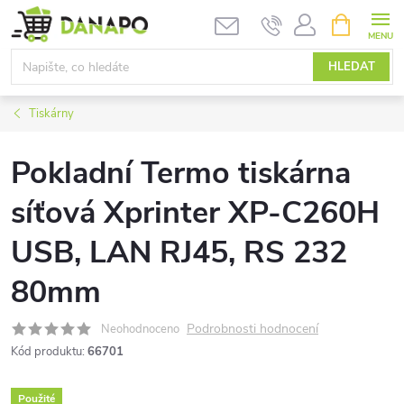
Přejít
NÁKUPNÍ
KOŠÍK
na
obsah
HLEDAT
Tiskárny
Pokladní Termo tiskárna
síťová Xprinter XP-C260H
USB, LAN RJ45, RS 232
80mm
Podrobnosti hodnocení
Neohodnoceno
Kód produktu:
66701
Použité