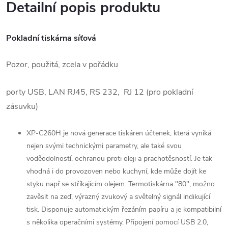
Detailní popis produktu
Pokladní tiskárna síťová
Pozor, použitá, zcela v pořádku
porty USB, LAN RJ45, RS 232, RJ 12 (pro pokladní
zásuvku)
XP-C260H je nová generace tiskáren účtenek, která vyniká
nejen svými technickými parametry, ale také svou
voděodolností, ochranou proti oleji a prachotěsností. Je tak
vhodná i do provozoven nebo kuchyní, kde může dojít ke
styku např.se stříkajícím olejem. Termotiskárna "80", možno
zavěsit na zeď, výrazný zvukový a světelný signál indikující
tisk. Disponuje automatickým řezáním papíru a je kompatibilní
s několika operačními systémy. Připojení pomocí USB 2.0,