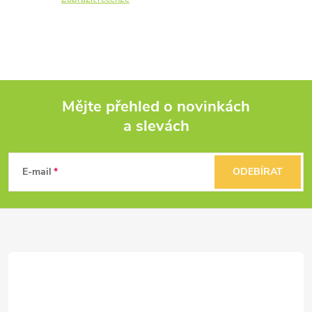
Mějte přehled o novinkách
a slevách
Z
á
E-mail
ODEBÍRAT
p
a
t