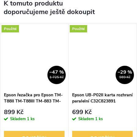
K tomuto produktu
doporučujeme ještě dokoupit
Použité
Použité
–47 %
–29 %
1 725 Kč
989 Kč
Epson řezačka pro Epson TM-
Epson UB-P02II karta rozhraní
T88II TM-T88III TM-883 TM-
paralelní C32C823891
88IV TM-884 T86L T88V T885
899 Kč
699 Kč
80 mm
Skladem
1 ks
Skladem
1 ks