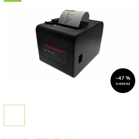
–47 %
5 499 Kč