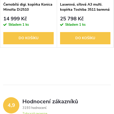
Černobílá digi. kopírka Konica
Laserová, síťová A3 multi.
Minolta Di2510
kopírka Toshiba 3511 barevná
14 999 Kč
25 798 Kč
Skladem
1 ks
Skladem
1 ks
DO KOŠÍKU
DO KOŠÍKU
Hodnocení zákazníků
4,9
3193 hodnocení
Zobrazit recenze