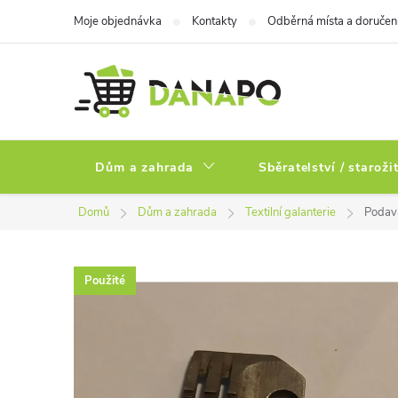
Přejít
Moje objednávka
Kontakty
Odběrná místa a doručen
na
obsah
Dům a zahrada
Sběratelství / staroži
Domů
Dům a zahrada
Textilní galanterie
Podava
Použité