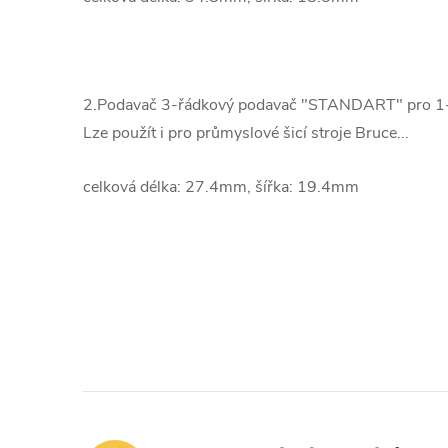
2.Podavač
3-řádkový podavač "STANDART" pro 1-je
Lze použít i pro průmyslové šicí stroje Bruce...
celková délka: 27.4mm, šířka: 19.4mm