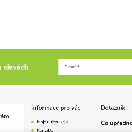
a slevách
E-mail
Informace pro vás
Dotazník
Moje objednávka
Co upředno
Kontakty