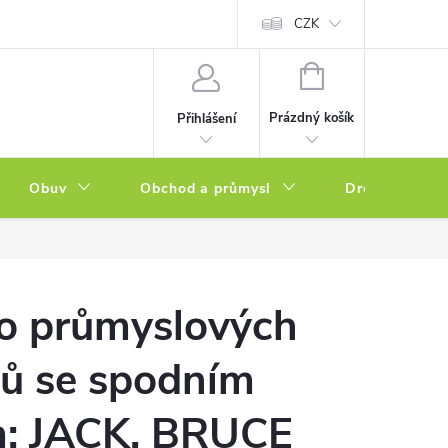
a zboží
Podmínky ochrany osobních údajů
CZK
Soubory cookies
N
NÁKUPNÍ
KOŠÍK
Prázdný košík
Přihlášení
Obuv
Obchod a průmysl
Drogerie
o průmyslových
ojů se spodním
: JACK, BRUCE