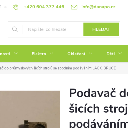
+420 604 377 446
info@danapo.cz
í
Hodnocení obchodu
Obchodní podmínky
Reklamace a výměn
HLEDAT
tnosti
Elektro
Oblečení
Děti
č do průmyslových šicích strojů se spodním podáváním: JACK, BRUCE
Podavač d
šicích str
podáváním