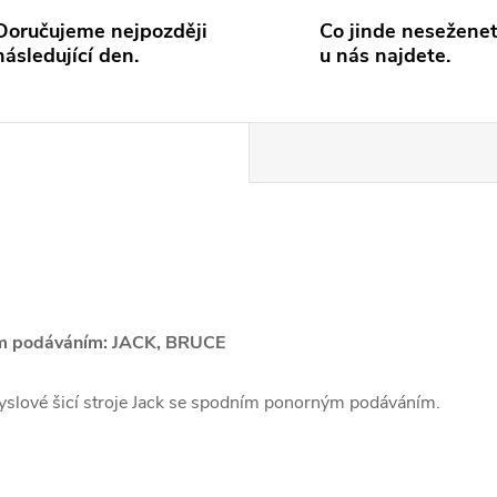
Doručujeme nejpozději
Co jinde neseženet
následující den.
u nás najdete.
ním podáváním: JACK, BRUCE
slové šicí stroje Jack se spodním ponorným podáváním.