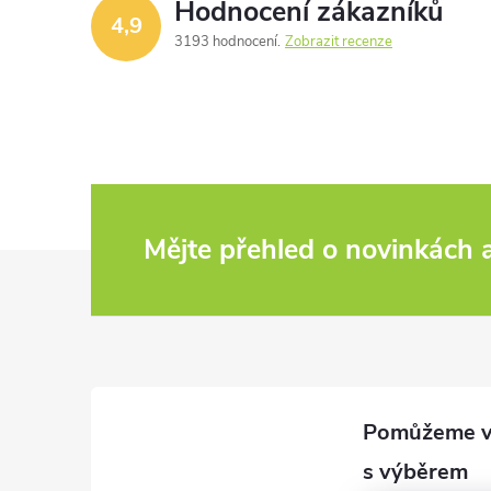
Hodnocení zákazníků
4,9
3193 hodnocení
Zobrazit recenze
Mějte přehled o novinkách
Z
á
p
a