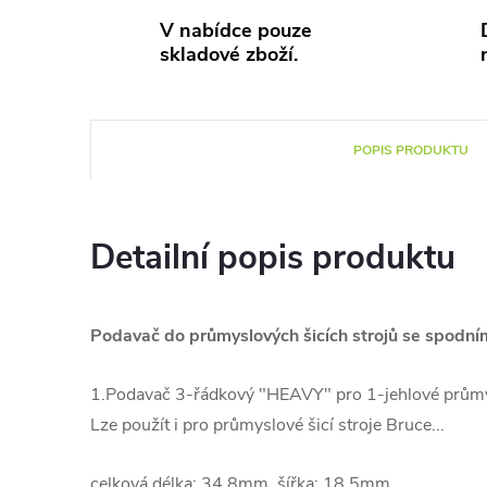
V nabídce pouze
skladové zboží.
POPIS PRODUKTU
Detailní popis produktu
Podavač do průmyslových šicích strojů se spod
1.Podavač
3-řádkový "HEAVY" pro 1-jehlové průmy
Lze použít i pro průmyslové šicí stroje Bruce...
celková délka: 34.8mm, šířka: 18.5mm