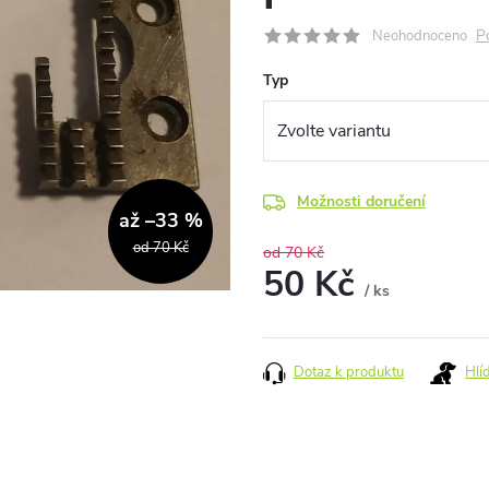
P
Neohodnoceno
Typ
Možnosti doručení
až –33 %
od 70 Kč
od 70 Kč
50 Kč
/ ks
Měrná
cena:
Dotaz k produktu
Hlí